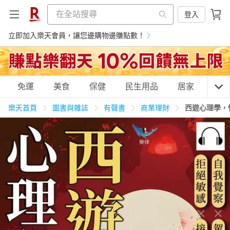
登入
立即加入樂天會員，讓您邊購物邊賺點數！
購物網分類
免運
美食
保健
民生用品
居家
3C
樂天首頁
圖書與雜誌
有聲書
商業理財
西遊心理學，
天天免運
美食蛋糕
養生保健
民生用品
居家生活
3C家電
運動休閒
親子玩具
女裝
男裝
化妝保養
情趣用品