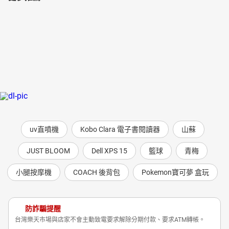
uv直噴機
Kobo Clara 電子書閱讀器
山蘇
JUST BLOOM
Dell XPS 15
籃球
青梅
小腿按摩機
COACH 後背包
Pokemon寶可夢 盒玩
防詐騙提醒
台灣樂天市場與店家不會主動致電要求解除分期付款、要求ATM轉帳。