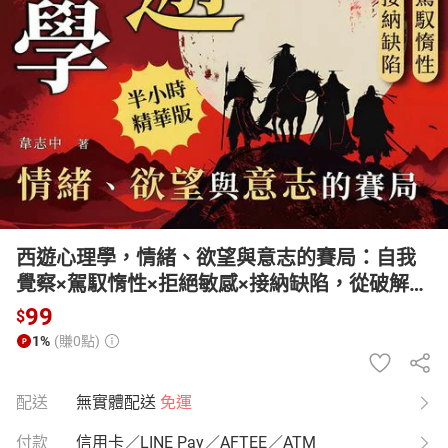
日本購物
電子/紙本書
HOT
西遊心理學，情緒、欲望與意志的賽局：自我
覺察×駕馭惰性×拒絕敏感×接納缺陷，從破解妖
怪的圈套到通過佛祖的考驗，安放騷動不已的
99
$
內心【有聲書】
1%
(賺0點)
配送
無實體配送
免運
付款
信用卡／LINE Pay／AFTEE／ATM