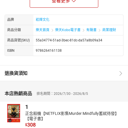
查看更多
▎從角色中學習自我管理
作者巧妙地透過各角色的性格特點，來揭示不同的人格特質如
何影響我們的日常生活。比如孫悟空雖然有勇有謀，但是衝動又暴
品牌
崧燁文化
戾，經常闖下大禍；豬八戒的隨性又熱情，可是總是控制不好原始
商品分類
樂天首頁
樂天Kobo電子書
有聲書
商業理財
欲望，憑著本能做事；沙和尚忠誠不貳，一路上任勞任怨，但是沒
有自己主張，而且不辨是非；唐僧慈悲為懷，但也有意志動搖的時
商品貨號(SKU)
55a34774-51ad-3bec-81dc-da57a8b09a34
候，又太輕信別人。透過分析他們的行為和心理，讀者可以更好地
理解自己，並學會如何善待自己、管理自己的情緒和行為，從而達
ISBN
9786264161138
到內心的平靜與安定。
▎堅持與團隊精神的力量
在《西遊記》的取經之旅中，團隊精神和堅持不懈是取得成功
退換貨須知
的關鍵。本書透過孫悟空、豬八戒、沙和尚和唐僧在面對困難時的
堅持和互助，闡述了團隊合作的重要性以及堅持到底的力量。書中
強調，成長並不是消滅問題，而是學會與問題共存，並從中獲得力
本店熱銷商品
排名期間：2026/7/30 - 2026/8/5
量。讀者將受到啟發，學會在生活中如何面對挑戰，堅持自己的目
標，同時也能理解團隊合作的價值，從而在團隊中找到自己的位置
1
和意義。
正念殺機【NETFLIX影集Murder Mindfully蓄弒待發】
本書是一部充滿智慧和啟迪的書籍，帶領讀者踏上一段心靈的
【電子書】
成長之旅。透過《西遊記》中角色的故事和心理解析，作者引導讀
308
$