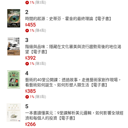
者反思自己的心理狀態，尋找內心的平靜，幫助讀者在現實生活中
1
%
(賺
3
點)
找到自我，實現真正的成長與改變。無論你是面臨生活困惑，還是
2
渴望扭轉現狀的讀者，都能從中找到啟示，蛻變成更完善的自我。
時間的起源：史蒂芬．霍金的最終理論【電子書】
〔本書特色〕
455
$
本書透過《西遊記》中的角色及其故事，揭示心理學的深刻道理。
1
%
(賺
4
點)
從唐僧師徒四人的性格出發，分析他們如何面對各自的「心魔」，
3
書中詳細探討了情緒管理、欲望控制、意志力及團隊合作等主題，
階級與品味：隱藏在文化審美與流行趨勢背後的地位渴
並強調如何在現實生活中堅定信念，克服困難。旨在引導讀者反思
望【電子書】
自己的心理狀態，尋找內心的平靜與力量，從而實現真正的自我成
392
$
長。
1
%
(賺
3
點)
4
藝術的40堂公開課：透過故事，走進藝術家創作現場，
看藝術如何誕生、如何形塑人類生活【電子書】
385
$
1
%
(賺
3
點)
5
一本書讀懂美元：9堂課解析美元邏輯，如何影響全球經
濟和每個人的投資【電子書】
266
$