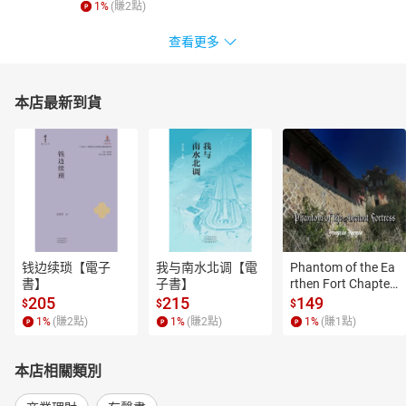
1
%
(賺
2
點)
查看更多
本店最新到貨
钱边续琐【電子
我与南水北调【電
Phantom of the Ea
書】
子書】
rthen Fort Chapter
 4【有聲書】
205
215
149
$
$
$
1
%
(賺
2
點)
1
%
(賺
2
點)
1
%
(賺
1
點)
本店相關類別