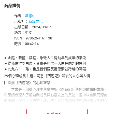
商品詳情
作者：
韋志中
出版社：
崧燁文化
出版日期：2024/08/05
語言：中文
ISBN：9786264161138
時長：00:42:14
►金箍、緊箍、禁箍，象徵人生從幼年到成年的階段
►從孫悟空到白馬，其實是唐僧一人由裡向外的投射
►九九八十一難，也是我們要反覆思索並跨越的障礙
29個心理成長主題，洞悉《西遊記》背後的人心與人情
▎探索《西遊記》的心理智慧
本書是一部從心理學角度解析《西遊記》角色與故事的書籍，
帶領讀者深入了解自我成長與心靈安定的奧祕。書中以幽默而深刻
的筆觸，探討了孫悟空、豬八戒、沙和尚和唐僧在取經旅程中的心
理變化和成長歷程。這本書不是單純的文學解讀，而是一場關於自
我認知和思想昇華的成長之旅。