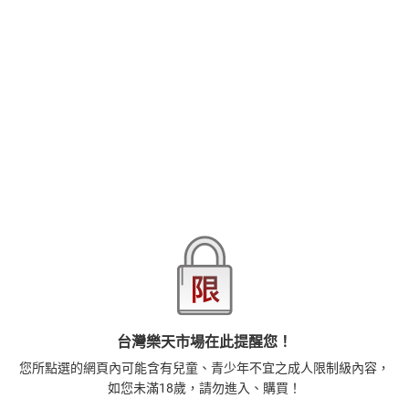
躊躇地過著每一天。
在這矛盾的旋渦中，
品牌
台灣東販
放蕩不羈的兄長 ‧ 巴托馬突然出現並大放厥詞地說：
「我要將烏魯齊的妻子奪走。」──！？
商品分類
樂天首頁
樂天Kobo電子書
異國婚姻奇譚，
2026線上漫畫博覽會-漫畫，單本79折起，至8/15止
第二卷加畫心意逐漸相通的夜晚的故事。
商品貨號(SKU)
55b74c49-67af-3374-ac79-751ee5de5951
本書特色
ISBN
9786263049567
BL愛情故事。
溺愛的丈夫，娶了雙胞胎哥哥的男人，想要連他的心也納入手
中。
大好評之作第二集登場！！
退換貨須知
本店熱銷商品
排名期間：2026/8/3 - 2026/8/9
1
台灣樂天市場在此提醒您！
藝術的40堂公開課：透過故事，走進藝術家創作現場，
您所點選的網頁內可能含有兒童、青少年不宜之成人限制級內容，
看藝術如何誕生、如何形塑人類生活【電子書】
如您未滿18歲，請勿進入、購買！
385
$