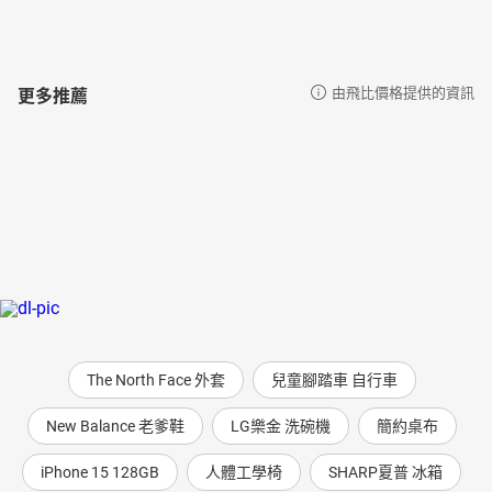
Future 姿勢正確，未來沒煩惱～
【生活快遞(混合題)】 Warm Your Heart with Furry Alpacas 好溫
暖！毛茸茸的羊駝療癒你心
【生活快遞(混合題)】 Warm Your Heart with Furry Alpacas 好溫
更多推薦
由飛比價格提供的資訊
暖！毛茸茸的羊駝療癒你心
【圖解世界】 Accessories 配件
【深入臺灣】 The Magic of Fireflies 夜晚小精靈螢火蟲的魔幻舞臺
【深入臺灣】 The Magic of Fireflies 夜晚小精靈螢火蟲的魔幻舞臺
【專題特寫(建構核心素養)】 Blue Zones: The Secrets to Longevity
藍色慢活區教你長壽的祕訣
【專題特寫(建構核心素養)】 Blue Zones: The Secrets to Longevity
藍色慢活區教你長壽的祕訣
【克漏字】 And the Hambone Award Goes to… 可愛又奇葩！火腿
骨頭獎鹿死誰手？
【追根究底】 Browse through the History of Email 淺讀電子郵件的
歷史
The North Face 外套
兒童腳踏車 自行車
【追根究底】 Browse through the History of Email 淺讀電子郵件的
歷史
New Balance 老爹鞋
LG樂金 洗碗機
簡約桌布
【休閒小站】 Cheese-Rolling: A Race to the Bottom 翻滾吧參賽
者！瘋狂又危險的滾起司大賽
iPhone 15 128GB
人體工學椅
SHARP夏普 冰箱