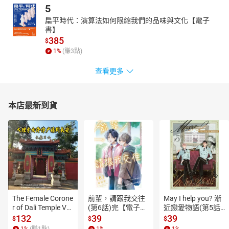
應答技巧。
5
編者的話
扁平時代：演算法如何限縮我們的品味與文化【電子
書】
May 2024
385
$
May is here and summer is just around the corner. Before it gets
1
%
(賺
3
點)
too hot, be sure to head to the mountains of Taiwan to enjoy
viewing “The Magic of Fireflies”. If you're into extreme sports, check
查看更多
out “Cheese-Rolling: A Race to the Bottom,” and find out how far
some people will go for a wheel of cheese. If you're searching for
the secrets of long life, we recommend “Blue Zones: The Secrets to
本店最新到貨
Longevity.” It talks about the places where the oldest people on
Earth live. If you're looking to travel abroad but don't know where to
go, read “Catch Up with the Travel Dupe Trend” and consider places
you'd never think to visit. Ever look up at the Moon and see it
seemingly glow? Check out “The Moon’s Ghostly Da Vinci Glow” to
learn why this happens. There's plenty more to explore in this issue
of Enjoy English ; all you have to do is turn the page.
五月到了，夏天也即將來臨。趁天氣變得太熱之前，一定要前
The Female Corone
前輩，請跟我交往
May I help you? 漸
往臺灣山區與《夜晚小精靈螢火蟲的魔幻舞臺》一同欣賞螢火蟲的
r of Dali Temple Vo
(第6話)完【電子
近戀愛物語(第5話)
l.6【有聲書】
書】
【電子書】
魔力。如果你喜歡極限運動，讀一讀《翻滾吧參賽者！瘋狂又危險
132
39
39
$
$
$
的滾起司大賽》，看看有些人會為了一塊起司拼命到什麼程度。如