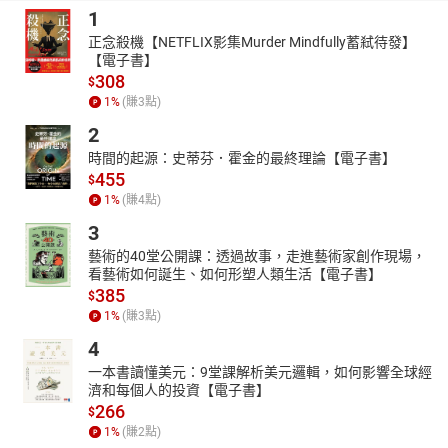
❶
報導性文章：
1
正念殺機【NETFLIX影集Murder Mindfully蓄弒待發】
a. 包含影視娛樂、好書俱樂部、藝術饗宴、文化之窗、全球節慶、
【電子書】
綠色生活、人物傳記、休閒小站、探索科學與體育運動等主題，以
308
$
深入淺出的文字帶領學生吸收新知、了解天下大小事。
1
%
(賺
3
點)
b. 深入臺灣單元更結合在地文化，介紹寶島的民俗風情、美食人文
2
等。
時間的起源：史蒂芬．霍金的最終理論【電子書】
❷
生活類文章：
455
$
1
%
(賺
4
點)
國內外新聞焦點話題、介紹最夯潮流單字的生活字彙王、傳達時下
科技新知的發燒話題。
3
❸
對話類：
藝術的40堂公開課：透過故事，走進藝術家創作現場，
看藝術如何誕生、如何形塑人類生活【電子書】
a. 包含商用英語、觀光英語及圖解世界，提供情境對話影片讓學生
385
$
模擬學習。
1
%
(賺
3
點)
b. 圖解世界包含許多不同主題相關單字的大集結，輔以圖解照片讓
4
人一目了然，並且將這些單字融入生活對話中，讓讀者知道如何學
一本書讀懂美元：9堂課解析美元邏輯，如何影響全球經
以致用。
濟和每個人的投資【電子書】
❹考試相關學習類別：
266
$
1
%
(賺
2
點)
包含克漏字、翻譯、看圖作文等，讓學生熟悉這些重要考試題型的