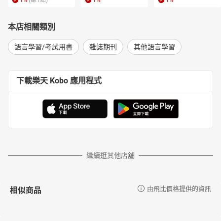
1
%
(賺
1
點)
1
%
1
%
果你在尋找長壽的祕密，我們推薦《藍色慢活區教你長壽的祕
訣》。這篇文章介紹地球上最長壽的人們所居住的地方。如果你想
本店相關類別
出國旅行但不知道要去哪，讀《替代式旅遊風潮崛起》並考慮一些
你不曾考慮過的地方。曾經在抬頭賞月時看到月亮隱約的光芒嗎？
語言學習/考試用書
雜誌期刊
其他語言學習
閱讀《月亮的神祕灰光》了解此現象發生的原因。本期《生活英
語》還有其他更豐富的內容等你挖掘，只要翻開頁面就能暢讀一
切。 Enjoy Editors
下載樂天 Kobo 應用程式
雜誌目錄
【主題寫作】 Is Following Celebrities a Problem? 追星是好是壞？
【好書俱樂部】 Counselling for Toads: A Psychological Adventure
蛤蟆先生去看心理師
【好書俱樂部】 Counselling for Toads: A Psychological Adventure
蛤蟆先生去看心理師
繼續逛其他店舖
【校園英語】 Choosing the Best Study Path 難以抉擇的學涯規畫
【校園英語】 Choosing the Best Study Path 難以抉擇的學涯規畫
【翻譯】 Sentence Translation 翻譯
相似商品
由飛比價格提供的資訊
【健康百科(全程英文講解)】 Good Posture Gives You a Better
Future 姿勢正確，未來沒煩惱～
【健康百科(全程英文講解)】 Good Posture Gives You a Better