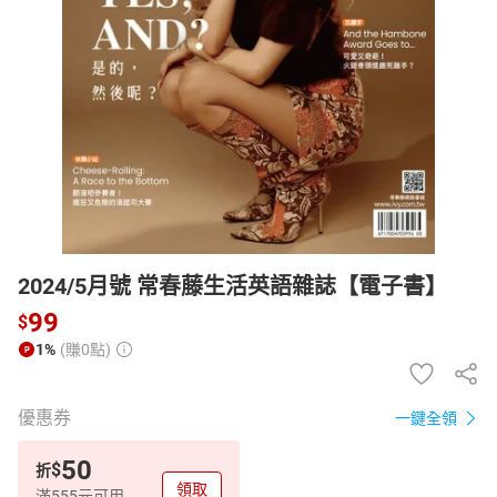
日本購物
電子/紙本書
HOT
2024/5月號 常春藤生活英語雜誌【電子書】
99
$
1%
(賺0點)
優惠券
一鍵全領
50
$
折
領取
滿555元可用