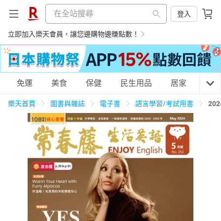
登入
立即加入樂天會員，讓您邊購物邊賺點數！
購物網分類
免運
美食
保健
民生用品
居家
3C
樂天首頁
圖書與雜誌
電子書
語言學習/考試用書
20
天天免運
美食蛋糕
養生保健
民生用品
居家生活
3C家電
運動休閒
親子玩具
女裝
男裝
化妝保養
情趣用品