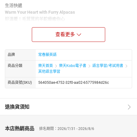
生活快遞
Warm Your Heart with Furry Alpacas
好溫暖！毛茸茸的羊駝療癒你心
克漏字
And the Hambone Award Goes to…
查看更多
可愛又奇葩！火腿骨頭獎鹿死誰手？
雜誌介紹
品牌
常春藤英語
升學考試．全民英檢．一般進修適用 / 詞彙程度約 2000～3500
商品分類
樂天首頁
樂天Kobo電子書
語言學習/考試用書
字 /
其他語言學習
《常春藤生活英語雜誌》內容針對人物專訪、科普、素養、網際網
路、旅遊、遊學、流行趨勢及生活對話為主題進行報導，於學習英
商品貨號(SKU)
564050ae-4752-32f0-aa02-65775984d26c
語同時另增加新知的吸收。著重『聽力』、『口說』兩部份，以短
文及會話(對話)交叉編排，既可培養讀者的閱讀能力，又可增加英文
口說能力，故自創刊以來，深受學生及社會人士、政府機關推崇與
退換貨須知
信賴。
每天只要30分鐘，108課綱、英檢、商用英文、英文對話通通難不
倒，現在就開始，讓未來的你說謝謝~
本店熱銷商品
排名期間：2026/7/31 - 2026/8/6
《雜誌特色》