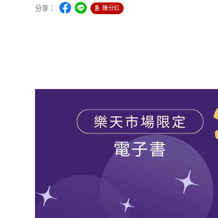
分享：
賺分紅