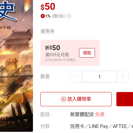
50
$
1%
(賺0點)
優惠券
50
$
折
領取
滿555元可用
2026/08/09 15:59
截止
數量
放入購物車
配送
無實體配送
免運
付款
信用卡／LINE Pay／AFTEE／