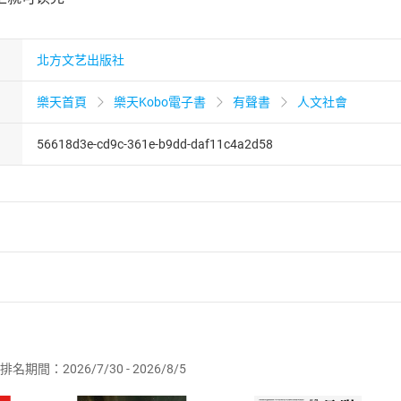
北方文艺出版社
樂天首頁
樂天Kobo電子書
有聲書
人文社會
56618d3e-cd9c-361e-b9dd-daf11c4a2d58
者保護法
第
19
條第
1
項後段
暨
通訊交易解除權合理例外情事適用
供即為完成之線上服務，經消費者事先同意始提供。」 之商品
排名期間：2026/7/30 - 2026/8/5
訂購本店鋪之商品即代表知悉本店鋪所銷售之商品為電子書，屬
取電子書，不得請求退貨退款。