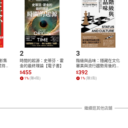
品
放入
購物車
登入
帳號
欲取消訂單或辦理退貨時，請登入樂天市場，並於「我的訂單」
Shopping cart
Login
將依您的申請進行審核，待審核通過後將為您辦理退款事宜。
市場須以整筆訂單為單位進行取消/退貨，恕無法以單支商品取消
如何開始使用？
.選擇閱讀載具
Step2.
2
3
X影集
時間的起源：史蒂芬．霍
階級與品味：隱藏在文化
蓄弒待
金的最終理論【電子書】
審美與流行趨勢背後的地
位渴望【電子書】
455
392
$
$
1
%
(賺
4
點)
1
%
(賺
3
點)
繼續逛其他店舖