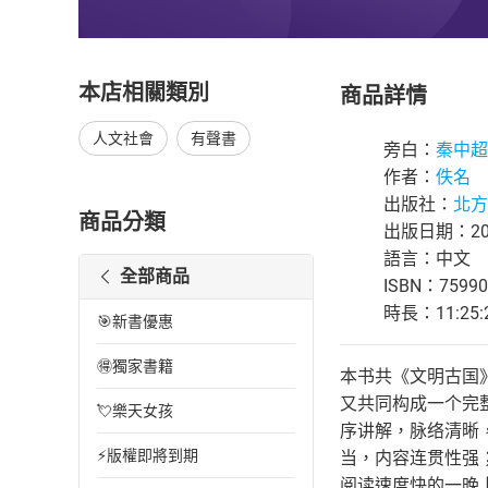
本店相關類別
商品詳情
人文社會
有聲書
旁白：
秦中超
作者：
佚名
出版社：
北方
商品分類
出版日期：202
語言：中文
全部商品
ISBN：75990
時長：11:25:
🎯新書優惠
🉐獨家書籍
本书共《文明古国
又共同构成一个完
💘樂天女孩
序讲解，脉络清晰
⚡版權即將到期
当，内容连贯性强
阅读速度快的一晚