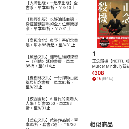
挑選
商
【大牌出版 x 一起來出版】全
退貨方式：您
書系，單本85折，至8/13止
Choose
貨」，本店鋪
【聯經出版】吃好油降血糖，
請注意，樂天
從控醣到舒壓的全方位健康提
購書後，
案，單本85折，至7/31止
【皇冠文化】東野圭吾紀念書
Step1
展，單本85折起，至8/31止
1
【啟動文化】翻轉思維的練習
正念殺機【NETFLI
－《利他》延伸書展，單本
85折，至8/14止
Murder Mindfully
發】【電子書】
308
$
【橡樹林文化】一行禪師百歲
1
%
(賺
3
點)
誕辰紀念書展，單本85折，
至8/22止
【校園書房】AI世代的職場大
人學！新書$250、單本88
折，至8/31止
【蓋亞文化】黃易作品展，單
相似商品
本85折、套書75折，至8/20