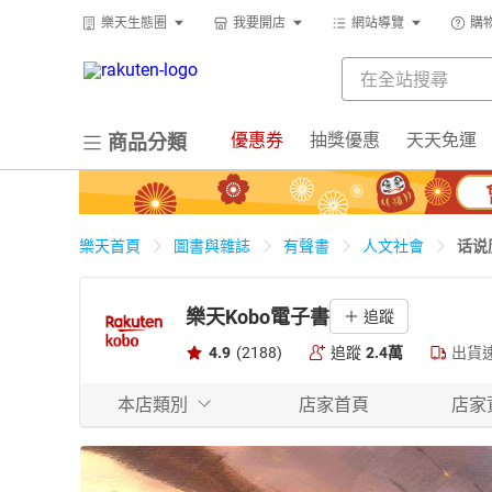
樂天生態圈
我要開店
網站導覽
購
優惠券
抽獎優惠
天天免運
商品分類
话说
樂天首頁
圖書與雜誌
有聲書
人文社會
樂天Kobo電子書
追蹤
4.9
(2188)
追蹤
2.4萬
出貨
本店類別
店家首頁
店家