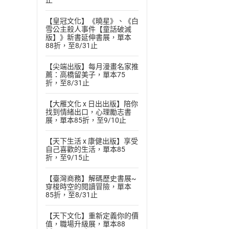
止
【皇冠文化】《曉星》、《白
付款方
雪公主殺人事件【童話破滅
版】》新書延伸書展，單本
88折，至8/31止
ATM轉帳、信用卡
【尖端出版】每月漫畫名家推
薦：高橋留美子，單本75
折，至8/31止
【大雁文化 x 日出出版】陪你
找到情緒出口，心理勵志書
展，單本85折，至9/10止
【天下生活 x 康健出版】享受
自己喜歡的生活，單本85
折，至9/15止
【臺灣商務】解碼歷史書展~
穿梭時空的閱讀冒險，單本
85折，至8/31止
【天下文化】重新定義你的價
值，職場升級展，單本88