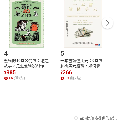
付款
方式
完成
訂單
中點選「瀏覽訂單明細」
>
「申請取消訂單
/
退
Payment
Complete
/退貨。
登入帳號，下載書籍後看書
4
5
6
藝術的40堂公開課：透過
一本書讀懂美元：9堂課
本物
故事，走進藝術家創作現
解析美元邏輯，如何影響
說，
場，看藝術如何誕生、如
全球經濟和每個人的投資
來】
385
266
28
$
$
$
何形塑人類生活【電子
【電子書】
1
%
(賺
3
點)
1
%
(賺
2
點)
1
%
書】
由飛比價格提供的資訊