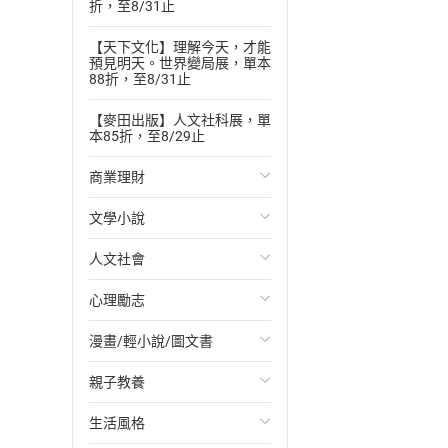
折，至8/31止
【天下文化】理解今天，才能
預見明天。世界變局展，單本
88折，至8/31止
【麥田出版】人文社科展，單
本85折，至8/29止
商業理財
文學小說
投資理財
人文社會
經濟/趨勢
歐美文學
心理勵志
財務/金融
日本文學
國際關係
漫畫/輕小說/圖文書
管理/領導
韓國文學
政治
心靈成長/情緒
親子教養
職場工作術
華文文學
社會科學
人際關係
輕小說
生活風格
成功法
經典文學
台灣/中國歷史
兩性關係
奇幻/科幻
教育現場