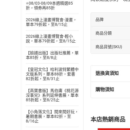
⭐08/03-08/09本週精選85
折，領券再85折
品牌
2026線上漫畫博覽會-漫畫，
單本79折起，至8/15止
商品分類
2026線上漫畫博覽會-輕小
說，單本79折起，至8/15止
商品貨號(SKU)
【臉譜出版】出版社推薦，單
本85折，至8/8止
【皇冠文化】哈利波特繁體中
退換貨須知
文版系列，單本88折，套書
82折起，至8/31止
購物須知
【高寶書版】馬伯庸《桃花源
退換貨規定：
沒事兒》系列延伸書展，單本
(
一
)
依
消費
85折起，至8/25止
內容或一經提
【小角落文化】閱來閱好玩，
購書須知
定。
暑期書展，單本82折，至
本店熱銷商品
(
二
)
消費者
8/16止
且已下載
/
存