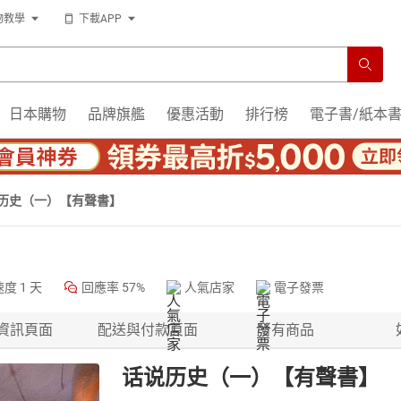
物教學
下載APP
日本購物
品牌旗艦
優惠活動
排行榜
電子書/紙本
历史（一）【有聲書】
速度
1 天
回應率
57%
人氣店家
電子發票
資訊頁面
配送與付款頁面
所有商品
话说历史（一）【有聲書】