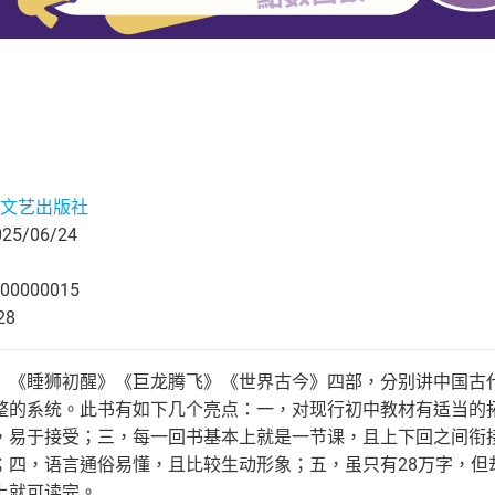
文艺出版社
5/06/24
00000015
28
》《睡狮初醒》《巨龙腾飞》《世界古今》四部，分别讲中国古
整的系统。此书有如下几个亮点：一，对现行初中教材有适当的
，易于接受；三，每一回书基本上就是一节课，且上下回之间衔
；四，语言通俗易懂，且比较生动形象；五，虽只有28万字，但
上就可读完。