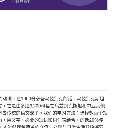
的动词，在1000分必备乌兹别克的话。乌兹别克斯坦
它是由多达3,200母语在乌兹别克斯坦和中亚其他
必去传统的语文课了。我们的学习方法：选择数百个短
，用文字，必要的短语和词汇表结合。的话20％使
，才能够理解简单的交流，处理与日常生活开始探索