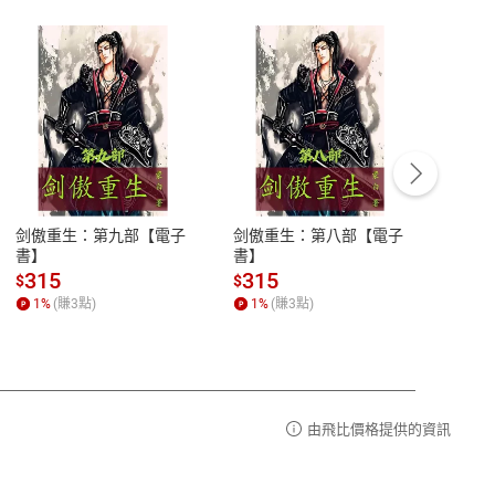
客服資訊
豫期
服務時間：週一到週五 10:00-12:00、
易解
13:00-17:00 (國定假日及例假日休息)
剑傲重生：第九部【電子
剑傲重生：第八部【電子
潜水史
品性
客服電話：0080-1857077
書】
書】
andari
al) Sc
請參
客服信箱：
聯絡店家
315
315
13
$
$
$
r【電
1
%
(賺
3
點)
1
%
(賺
3
點)
1
%
由飛比價格提供的資訊