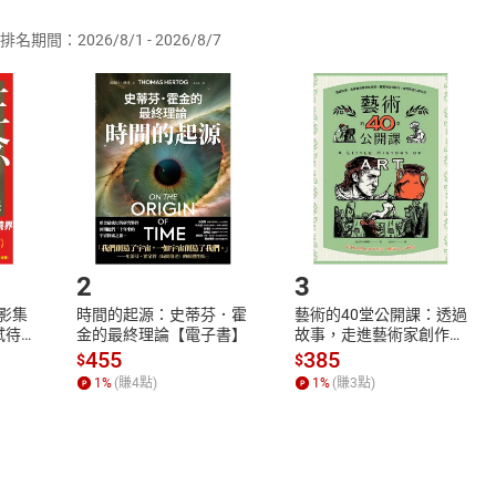
排名期間：2026/8/1 - 2026/8/7
訂購本店鋪之商品即代表知悉本店鋪所銷售之商品為電子書，屬
取電子書，不得請求退貨退款。
品
放入
購物車
登入
帳號
欲取消訂單或辦理退貨時，請登入樂天市場，並於「我的訂單」
Shopping cart
Login
將依您的申請進行審核，待審核通過後將為您辦理退款事宜。
市場須以整筆訂單為單位進行取消/退貨，恕無法以單支商品取消
如何開始使用？
.選擇閱讀載具
Step2.
2
3
X影集
時間的起源：史蒂芬．霍
藝術的40堂公開課：透過
蓄弒待
金的最終理論【電子書】
故事，走進藝術家創作現
場，看藝術如何誕生、如
455
385
$
$
何形塑人類生活【電子
1
%
(賺
4
點)
1
%
(賺
3
點)
書】