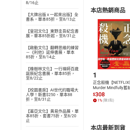
8/16止
購書須知
定。
本店熱銷商品
(
二
)
消費者
【大牌出版 x 一起來出版】全
且已下載
/
存
書系，單本85折，至8/13止
挑選
商
退貨方式：您
Choose
【皇冠文化】東野圭吾紀念書
貨」，本店鋪
展，單本85折起，至8/31止
請注意，樂天
購書後，
【啟動文化】翻轉思維的練習
－《利他》延伸書展，單本
85折，至8/14止
Step1
【橡樹林文化】一行禪師百歲
1
誕辰紀念書展，單本85折，
至8/22止
正念殺機【NETFLI
Murder Mindfully
【校園書房】AI世代的職場大
發】【電子書】
308
$
人學！新書$250、單本88
折，至8/31止
1
%
(賺
3
點)
【蓋亞文化】黃易作品展，單
本85折、套書75折，至8/20
止
本店最新到貨