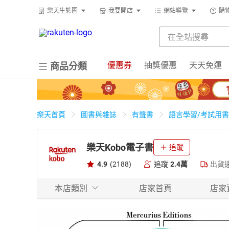
樂天生態圈
我要開店
網站導覽
購
優惠券
抽獎優惠
天天免運
商品分類
樂天首頁
圖書與雜誌
有聲書
語言學習/考試用書
樂天Kobo電子書
追蹤
4.9
(2188)
追蹤
2.4萬
出貨
本店類別
店家首頁
店家