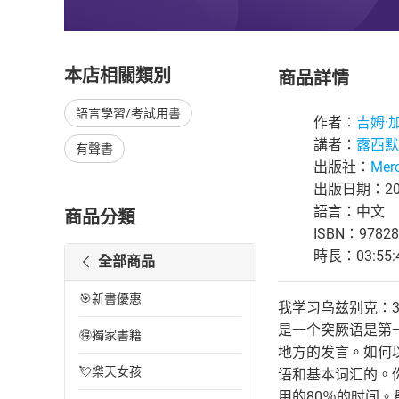
本店相關類別
商品詳情
語言學習/考試用書
作者：
吉姆·
講者：
露西默
有聲書
出版社：
Merc
出版日期：201
語言：中文
商品分類
ISBN：97828
時長：03:55:
全部商品
🎯新書優惠
我学习乌兹别克：3
是一个突厥语是第
🉐獨家書籍
地方的发言。如何
💘樂天女孩
语和基本词汇的。
用的80％的时间