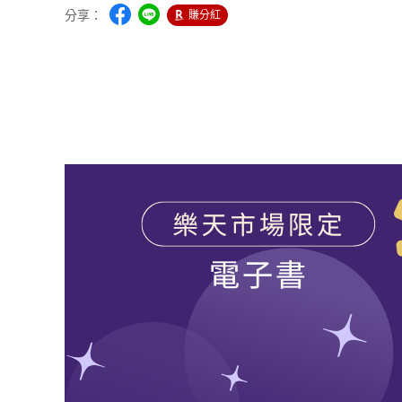
分享：
賺分紅