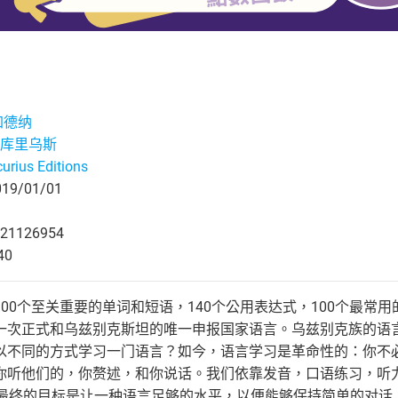
加德纳
库里乌斯
urius Editions
9/01/01
21126954
40
00个至关重要的单词和短语，140个公用表达式，100个最常用
一次正式和乌兹别克斯坦的唯一申报国家语言。乌兹别克族的语言，
以不同的方式学习一门语言？如今，语言学习是革命性的：你不
你听他们的，你赘述，和你说话。我们依靠发音，口语练习，听力
。最终的目标是让一种语言足够的水平，以便能够保持简单的对话