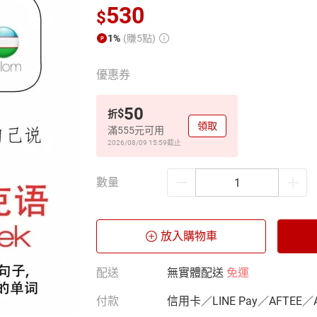
530
$
1%
(賺5點)
優惠券
50
$
折
領取
滿555元可用
2026/08/09 15:59
截止
數量
放入購物車
配送
無實體配送
免運
付款
信用卡／LINE Pay／AFTEE／