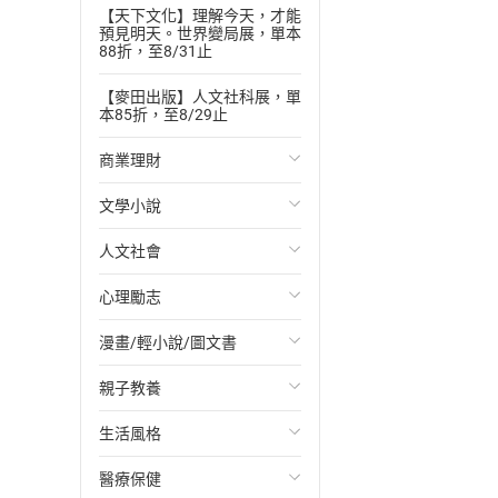
【天下文化】理解今天，才能
預見明天。世界變局展，單本
88折，至8/31止
【麥田出版】人文社科展，單
本85折，至8/29止
商業理財
文學小說
投資理財
人文社會
經濟/趨勢
歐美文學
心理勵志
財務/金融
日本文學
國際關係
漫畫/輕小說/圖文書
管理/領導
韓國文學
政治
心靈成長/情緒
親子教養
職場工作術
華文文學
社會科學
人際關係
輕小說
生活風格
成功法
經典文學
台灣/中國歷史
兩性關係
奇幻/科幻
教育現場
醫療保健
行銷/廣告
成長/家庭生活小說
日/韓歷史
心理學
愛情故事
兒童文學/故事
飲食/食譜