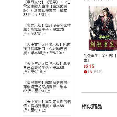
【皇冠文化】《曉星》、《白
雪公主殺人事件【童話破滅
版】》新書延伸書展，單本
88折，至8/31止
【尖端出版】每月漫畫名家推
薦：高橋留美子，單本75
付款方
折，至8/31止
【大雁文化 x 日出出版】陪你
ATM轉帳、信用卡
找到情緒出口，心理勵志書
展，單本85折，至9/10止
剑傲重生：第七部【
書】
【天下生活 x 康健出版】享受
315
$
自己喜歡的生活，單本85
折，至9/15止
1
%
(賺
3
點)
【臺灣商務】解碼歷史書展~
穿梭時空的閱讀冒險，單本
85折，至8/31止
【天下文化】重新定義你的價
相似商品
值，職場升級展，單本88
折，至8/31止