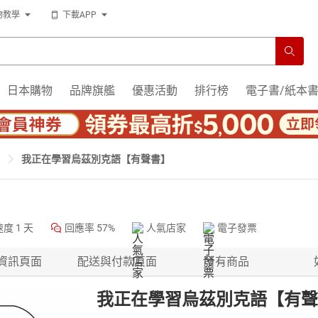
物教學
下載APP
日本購物
品牌旗艦
優惠活動
排行榜
電子書/紙本
我正在學習烏茲別克語【有聲書】
速度
1 天
回應率
57%
人氣店家
電子發票
資訊頁面
配送與付款頁面
所有商品
我正在學習烏茲別克語【有聲