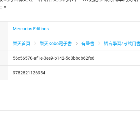
化。
Mercurius Editions
樂天首頁
樂天Kobo電子書
有聲書
語言學習/考試用
56c56570-af1e-3ee9-b142-5d0bbdb62fe6
9782821126954
者保護法
第
19
條第
1
項後段
暨
通訊交易解除權合理例外情事適用
供即為完成之線上服務，經消費者事先同意始提供。」 之商品