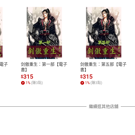
式
退換貨規範
、LINE PAY、AFTEE
本店是否提供消費者保護法七日猶
之權利，遽消費者保護法及通訊交
電子
剑傲重生：第一部【電子
剑傲重生：第五部【電子
除權合理例外情事適用準則，依商
書】
書】
質各有不同規定。詳細退換貨說明
315
315
$
$
照各商品說明。
1
%
(賺
3
點)
1
%
(賺
3
點)
詳細說明
繼續逛其他店舖