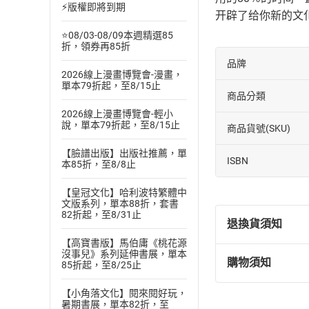
⚡版權即將到期
开辟了给你新的文
⭐08/03-08/09本週精選85
折，領券再85折
品牌
2026線上漫畫博覽會-漫畫，
單本79折起，至8/15止
商品分類
2026線上漫畫博覽會-輕小
說，單本79折起，至8/15止
商品貨號(SKU)
【臉譜出版】出版社推薦，單
ISBN
本85折，至8/8止
【皇冠文化】哈利波特繁體中
文版系列，單本88折，套書
82折起，至8/31止
退換貨須知
【高寶書版】馬伯庸《桃花源
沒事兒》系列延伸書展，單本
購物須知
85折起，至8/25止
退換貨規定：
(
一
)
依
消費
【小角落文化】閱來閱好玩，
內容或一經提
暑期書展，單本82折，至