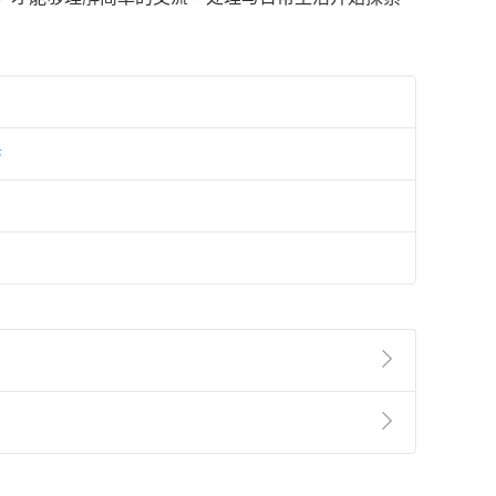
書
準則
第
2
條第
5
款之規定，「非以有形媒介提供之數位
，不適用消保法第
19
條第
1
項七日內無條件退貨之規