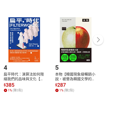
非以有形媒介提供之數位內容，消費者同意若訂購後
付款
方式
完成
訂單
中點選「瀏覽訂單明細」
>
「申請取消訂單
/
退
Payment
Complete
/退貨。
登入帳號，下載書籍後看書
4
5
6
扁平時代：演算法如何限
本物【韓國現象級暢銷小
蛋白
縮我們的品味與文化【電
說，被譽為韓國文學的未
版）─
子書】
來】【電子書】
秘密
385
287
24
$
$
$
一本
1
%
(賺
3
點)
1
%
(賺
2
點)
1
%