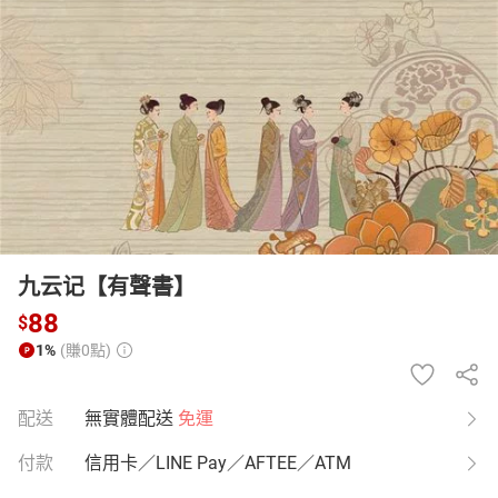
日本購物
電子/紙本書
HOT
九云记【有聲書】
88
$
1%
(賺0點)
配送
無實體配送
免運
付款
信用卡／LINE Pay／AFTEE／ATM