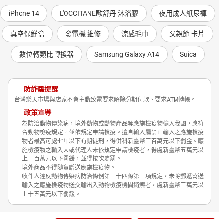
iPhone 14
L'OCCITANE歐舒丹 沐浴膠
夜用成人紙尿褲
真空保鮮盒
發電機 維修
涼感毛巾
父親節 卡片
數位轉類比轉換器
Samsung Galaxy A14
Suica
防詐騙提醒
台灣樂天市場與店家不會主動致電要求解除分期付款、要求ATM轉帳。
政策宣導
為防治動物傳染病，境外動物或動物產品等應施檢疫物輸入我國，應符
合動物檢疫規定，並依規定申請檢疫。擅自輸入屬禁止輸入之應施檢疫
物者最高可處七年以下有期徒刑，得併科新臺幣三百萬元以下罰金。應
施檢疫物之輸入人或代理人未依規定申請檢疫者，得處新臺幣五萬元以
上一百萬元以下罰鍰，並得按次處罰。
境外商品不得隨貨贈送應施檢疫物。
收件人違反動物傳染病防治條例第三十四條第三項規定，未將郵遞寄送
輸入之應施檢疫物送交輸出入動物檢疫機關銷燬者，處新臺幣三萬元以
上十五萬元以下罰鍰。
Shopping is Entertainment!