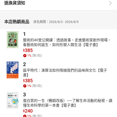
退換貨須知
本店熱銷商品
排名期間：2026/8/3 - 2026/8/9
1
藝術的40堂公開課：透過故事，走進藝術家創作現場，
看藝術如何誕生、如何形塑人類生活【電子書】
385
$
1
%
(賺
3
點)
2
扁平時代：演算法如何限縮我們的品味與文化【電子
書】
385
$
1
%
(賺
3
點)
3
蛋白質的一生（暢銷改版）──了解生命活動的秘密，讀
懂生命科學的第一本書【電子書】
240
$
1
%
(賺
2
點)