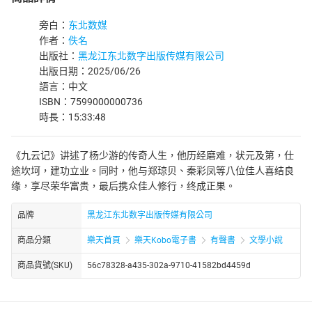
旁白：
东北数媒
作者：
佚名
出版社：
黑龙江东北数字出版传媒有限公司
出版日期：2025/06/26
語言：中文
ISBN：7599000000736
時長：15:33:48
《九云记》讲述了杨少游的传奇人生，他历经磨难，状元及第，仕
途坎坷，建功立业。同时，他与郑琼贝、秦彩凤等八位佳人喜结良
缘，享尽荣华富贵，最后携众佳人修行，终成正果。
品牌
黑龙江东北数字出版传媒有限公司
商品分類
樂天首頁
樂天Kobo電子書
有聲書
文學小說
商品貨號(SKU)
56c78328-a435-302a-9710-41582bd4459d