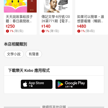
天天說故事給孩子
傳記文學-8月號/20
如果可以簡單，誰
聽：春日晨間故事
26第771期【電子
想要複雜（暢銷經
【有聲書】
書】
典新編版）【電子
250
140
480
$
$
$
書】
1
%
(賺
2
點)
1
%
(賺
1
點)
1
%
(賺
4
點)
本店相關類別
文學小說
有聲書
下載樂天 Kobo 應用程式
繼續逛其他店舖