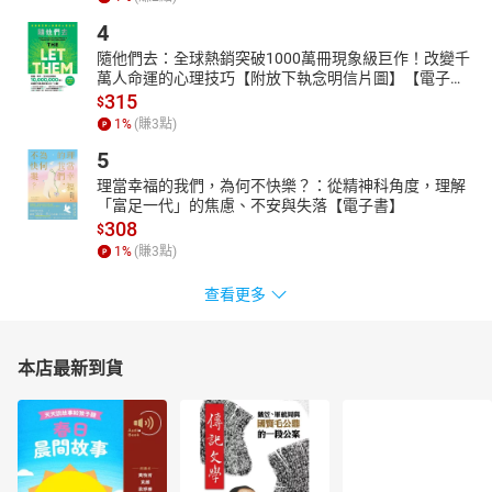
4
隨他們去：全球熱銷突破1000萬冊現象級巨作！改變千
萬人命運的心理技巧【附放下執念明信片圖】【電子
書】
315
$
1
%
(賺
3
點)
5
理當幸福的我們，為何不快樂？：從精神科角度，理解
「富足一代」的焦慮、不安與失落【電子書】
308
$
1
%
(賺
3
點)
查看更多
本店最新到貨