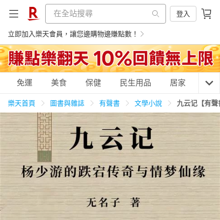
登入
立即加入樂天會員，讓您邊購物邊賺點數！
購物網分類
免運
美食
保健
民生用品
居家
3C
樂天首頁
圖書與雜誌
有聲書
文學小說
九云记【有聲
天天免運
美食蛋糕
養生保健
民生用品
居家生活
3C家電
運動休閒
親子玩具
女裝
男裝
化妝保養
情趣用品