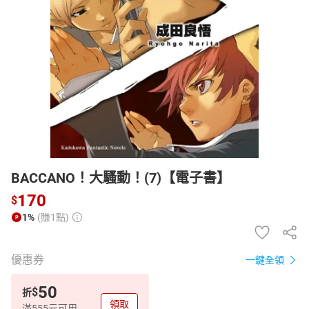
日本購物
電子/紙本書
HOT
BACCANO！大騷動！(7)【電子書】
170
$
1%
(賺1點)
優惠券
一鍵全領
50
$
折
領取
滿555元可用