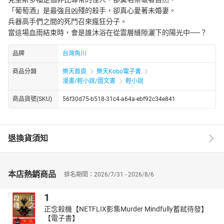
「葡萄酒」是最強且凶殘的殺手，卻真心愛著未婚妻。
兵器高手們之間的死鬥召來瘋狂分子。
當這場血雨結束時，會是誰沐浴在從雲層縫隙灑下的陽光中──？
品牌
台灣角川
商品分類
樂天首頁
樂天Kobo電子書
漫畫/輕小說/圖文書
輕小說
商品貨號(SKU)
56f30d75-b518-31c4-a64a-ebf92c34e841
退換貨須知
本店熱銷商品
排名期間：2026/7/31 - 2026/8/6
1
正念殺機【NETFLIX影集Murder Mindfully蓄弒待發】
【電子書】