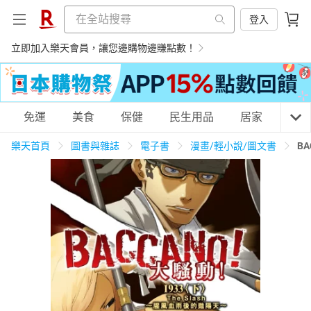
登入
立即加入樂天會員，讓您邊購物邊賺點數！
購物網分類
免運
美食
保健
民生用品
居家
3C
樂天首頁
圖書與雜誌
電子書
漫畫/輕小說/圖文書
B
天天免運
美食蛋糕
養生保健
民生用品
居家生活
3C家電
運動休閒
親子玩具
女裝
男裝
化妝保養
情趣用品