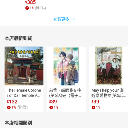
385
$
1
%
(賺
3
點)
查看更多
本店最新到貨
The Female Corone
前輩，請跟我交往
May I help you? 漸
r of Dali Temple Vo
(第6話)完【電子
近戀愛物語(第5話)
l.6【有聲書】
書】
【電子書】
132
39
39
$
$
$
1
%
(賺
1
點)
1
%
1
%
本店相關類別