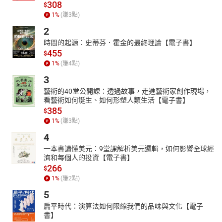
308
$
1
%
(賺
3
點)
2
時間的起源：史蒂芬．霍金的最終理論【電子書】
455
$
1
%
(賺
4
點)
3
藝術的40堂公開課：透過故事，走進藝術家創作現場，
看藝術如何誕生、如何形塑人類生活【電子書】
385
$
1
%
(賺
3
點)
4
一本書讀懂美元：9堂課解析美元邏輯，如何影響全球經
濟和每個人的投資【電子書】
266
$
1
%
(賺
2
點)
5
扁平時代：演算法如何限縮我們的品味與文化【電子
書】