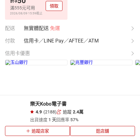
50
$
折
領取
滿555元可用
2026/08/09 15:59
截止
配送
無實體配送
免運
付款
信用卡／LINE Pay／AFTEE／ATM
信用卡優惠
樂天Kobo電子書
4.9
(2188)
追蹤
2.4萬
出貨速度
1 天
回應率
57%
追蹤店家
逛店舖