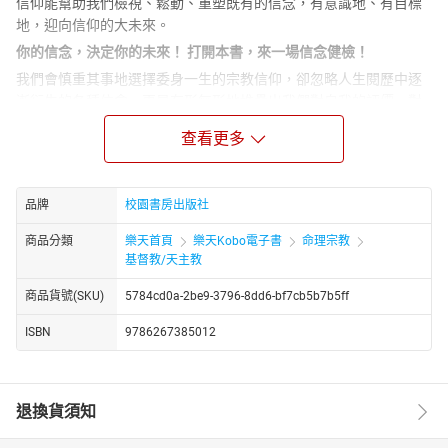
信仰能幫助我們檢視、鬆動、重塑既有的信念，有意識地、有目標
地，迎向信仰的大未來。
你的信念，決定你的未來！ 打開本書，來一場信念健檢！
我們會慎重其事地選擇委身一生的宗教信仰，卻忽略人生閱歷中逐
漸衍生的各種信念，更是有形無形地堆疊出我們對自我的評價、對
事件的解讀、對生活的詮釋、對生命的觀點。直到某個驀然自省的
查看更多
片刻，才驚覺早已不識自己的面目，人生的支點曾幾何時已被偷偷
置換。
閱讀本書，正是一個自我省察的契機。作者謝木水博士兼具哲學與
品牌
校園書房出版社
神學素養，在廣大的生活世界中，精選了四個與你我息息相關的領
域──從個人、教會、社會，再深化到教育──由內而外進行信念健
商品分類
樂天首頁
樂天Kobo電子書
命理宗教
檢。他以人文的視角觀察這看似蓬勃發展的後現代社會，在時代的
基督教/天主教
變革、思潮的演變、時局的動盪、科技的發展之下，其實包裹著現
商品貨號(SKU)
5784cd0a-2be9-3796-8dd6-bf7cb5b7b5ff
代主義的糖衣、世界主義的假象、多元包容的表象，致使身處其中
的個人和族群，或盲目追求，或茫然不安，受世界渲染的信念也悄
ISBN
9786267385012
然成形。
對於這樣的世道人心，作者提出唯一解方，即是以神的道來加以鑑
察。至終你會發現，信念和信仰是一個循環的生態，經驗和事件固
退換貨須知
然形成頑強的信念，然而基督信仰能幫助我們檢視、鬆動、重塑既
有的信念；而經過重塑的信念，使我們能泰然立足於現代社會，不