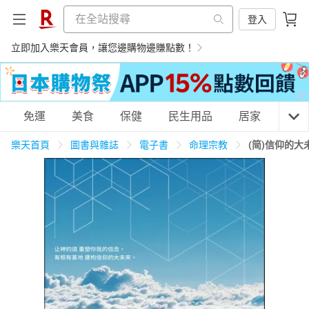
登入
立即加入樂天會員，讓您邊購物邊賺點數！
購物網分類
免運
美食
保健
民生用品
居家
3C
樂天首頁
圖書與雜誌
電子書
命理宗教
(简)信仰的
天天免運
美食蛋糕
養生保健
民生用品
居家生活
3C家電
運動休閒
親子玩具
女裝
男裝
化妝保養
情趣用品