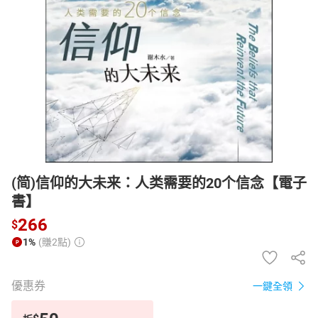
日本購物
電子/紙本書
HOT
(简)信仰的大未来：人类需要的20个信念【電子
書】
266
$
1%
(賺2點)
優惠券
一鍵全領