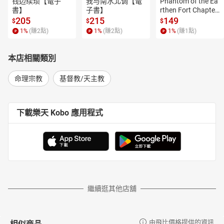
钱边续琐【電子
我与南水北调【電
Phantom of the Ea
書】
子書】
rthen Fort Chapter
 4【有聲書】
205
215
149
$
$
$
1
%
(賺
2
點)
1
%
(賺
2
點)
1
%
(賺
1
點)
本店相關類別
命理宗教
基督教/天主教
下載樂天 Kobo 應用程式
繼續逛其他店舖
相似商品
由飛比價格提供的資訊