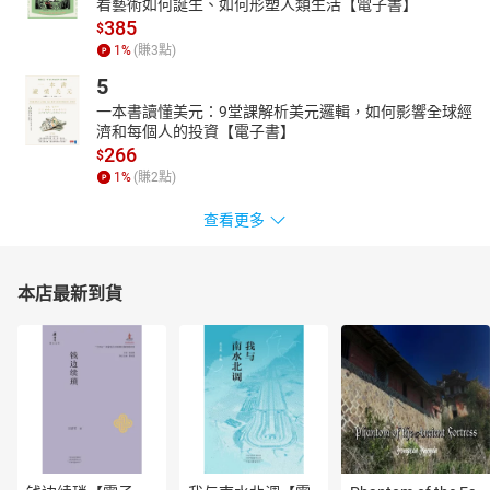
看藝術如何誕生、如何形塑人類生活【電子書】
人之際，也有自我省察；表達期許之前，先反求諸己。讀其文得識
385
$
其人，此為其二。
1
%
(賺
3
點)
除本書外，尚著有《21世紀神學事件簿》（校園）、《人之為人》
5
（協傳）、《公眾倫理》（協傳）、《為主所欲》（新加坡神學
院），其文章並散見於《校園》雜誌、《新橋》雜誌，與各報章媒
一本書讀懂美元：9堂課解析美元邏輯，如何影響全球經
濟和每個人的投資【電子書】
體。
266
$
1
%
(賺
2
點)
查看更多
本店最新到貨