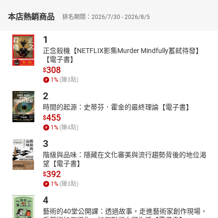
卑不亢地向普世宣講福音真理、見證永生之道，有意識地、有目標
本店熱銷商品
排名期間：2026/7/30 - 2026/8/5
地，迎向信仰的大未來！
每章末提供三道反思題── 1.你對本章課題的看法； 2.基督信仰與這
1
課題的關聯； 3.神的道如何重塑你對這課題的信念，並帶出行動。
正念殺機【NETFLIX影集Murder Mindfully蓄弒待發】
幫助讀者重塑信念，重整思維再出發！
【電子書】
｜作者簡介｜
308
$
謝木水博士
，新加坡神學院院長。生於馬來西亞，定居新加坡。先
1
%
(賺
3
點)
後畢業於新加坡神學院道學碩士（1997），蘇格蘭阿伯丁大學神學
2
碩士（2000），新加坡國立大學哲學碩士（2005），英格蘭埃克塞
時間的起源：史蒂芬．霍金的最終理論【電子書】
特大學哲學博士（2008）。
455
$
四個博碩士學位並未將他禁錮於象牙塔內，每一個研究生涯，都始
1
%
(賺
4
點)
於感悟教會和社會的需要而自我裝備，至終指向回應神的呼召，學
3
以致用地投身於教會牧職、神學教育、報章論壇，畢生致力於實踐
階級與品味：隱藏在文化審美與流行趨勢背後的地位渴
個人的立志：為基督做僕人，為教會做神學，為社會做關懷。讀其
望【電子書】
文得識其人，此為其一。
392
$
熱愛電影和閱讀，從哲學到趨勢、冷僻到熱門、寫實到科幻，他善
1
%
(賺
3
點)
於以各樣題材回應當代時局、社會文化、倫理課題，靈活地運用在
4
論述脈絡中，不僅豐富了他個人的內蘊、擴充讀者的視野，也使其
藝術的40堂公開課：透過故事，走進藝術家創作現場，
文字增添一分淳厚的人味──提出批判之餘，不失牧者關懷；指向別