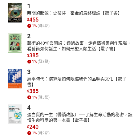
1
時間的起源：史蒂芬．霍金的最終理論【電子書】
455
$
1
%
(賺
4
點)
2
藝術的40堂公開課：透過故事，走進藝術家創作現場，
看藝術如何誕生、如何形塑人類生活【電子書】
385
$
1
%
(賺
3
點)
3
扁平時代：演算法如何限縮我們的品味與文化【電子
書】
385
$
1
%
(賺
3
點)
4
蛋白質的一生（暢銷改版）──了解生命活動的秘密，讀
懂生命科學的第一本書【電子書】
240
$
1
%
(賺
2
點)