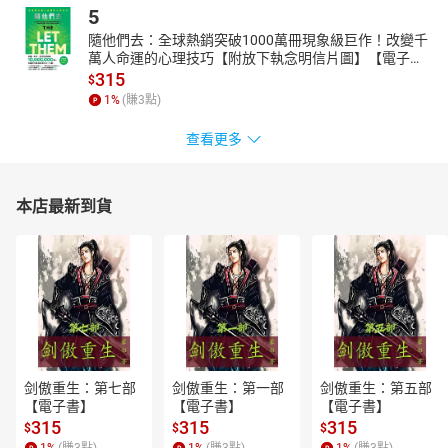
5
隨他們去：全球熱銷突破1000萬冊現象級巨作！改變千
萬人命運的心理技巧【附放下執念明信片圖】【電子
書】
315
$
1
%
(賺
3
點)
查看更多
本店最新到貨
剑傲重生：第七部
剑傲重生：第一部
剑傲重生：第五部
【電子書】
【電子書】
【電子書】
315
315
315
$
$
$