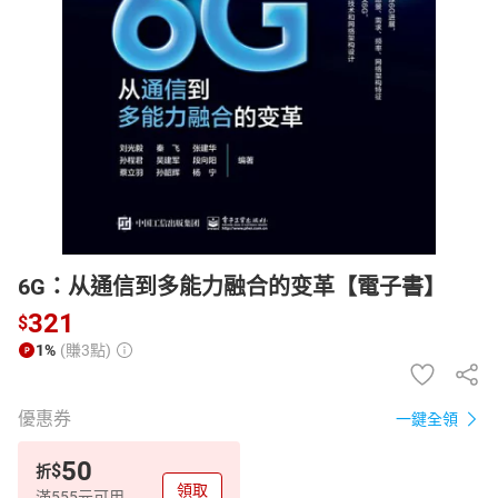
日本購物
電子/紙本書
HOT
6G：从通信到多能力融合的变革【電子書】
321
$
1%
(賺3點)
優惠券
一鍵全領
50
$
折
領取
滿555元可用