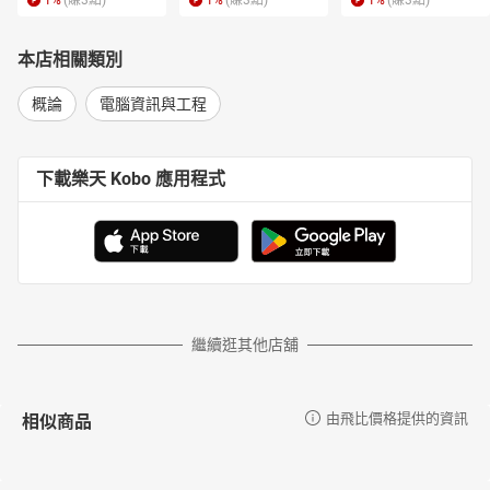
1
%
(賺
3
點)
1
%
(賺
3
點)
1
%
(賺
3
點)
本店相關類別
概論
電腦資訊與工程
下載樂天 Kobo 應用程式
繼續逛其他店舖
相似商品
由飛比價格提供的資訊