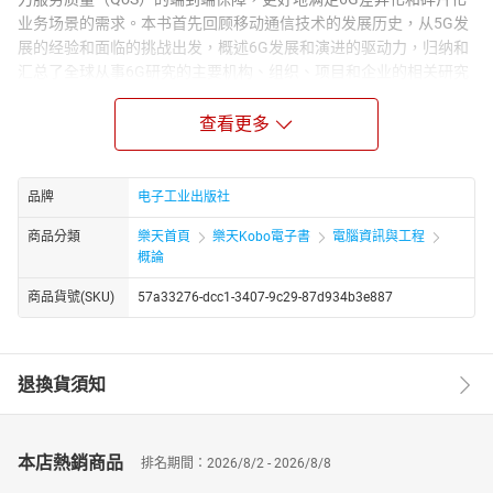
业务场景的需求。本书首先回顾移动通信技术的发展历史，从5G发
展的经验和面临的挑战出发，概述6G发展和演进的驱动力，归纳和
汇总了全球从事6G研究的主要机构、组织、项目和企业的相关研究
进展和成果，并且从愿景、需求、频率、网络架构等角度展望了如
何定义6G；然后围绕传统通信网络的容量、效率、覆盖等的优化，
查看更多
介绍了6G无线领域最有代表性的几个技术方向，包括分布式多输入
多输出（MIMO）、智能超表面（RIS）、AI使能的空口、先进的全
双工、正交时频空间调制，以及通信和感知的融合、零功耗通信
品牌
电子工业出版社
等；最后从整个网络架构的角度，着重介绍了空天地融合，以及6G
商品分類
樂天首頁
樂天Kobo電子書
電腦資訊與工程
多能力融合移动网络架构的设计。本书可作为5G从业人员和6G研发
概論
人员的参考书，也可作为高校本科生和研究生的参考书，还可作为
企业布局未来与移动信息应用相关业务的参考书。
商品貨號(SKU)
57a33276-dcc1-3407-9c29-87d934b3e887
退換貨須知
本店熱銷商品
排名期間：2026/8/2 - 2026/8/8