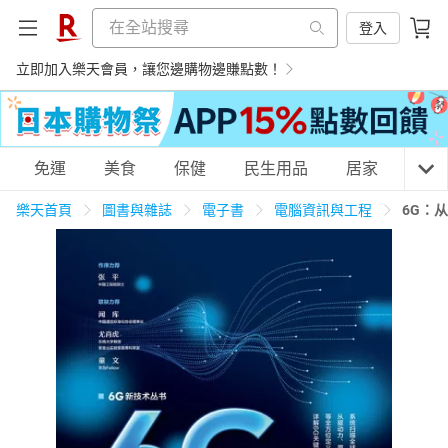
登入
立即加入樂天會員，讓您邊購物邊賺點數！
購物網分類
免運
美食
保健
民生用品
居家
3C
樂天首頁
圖書與雜誌
電子書
電腦資訊與工程
6G：
天天免運
美食蛋糕
養生保健
民生用品
居家生活
3C家電
運動休閒
親子玩具
女裝
男裝
化妝保養
情趣用品