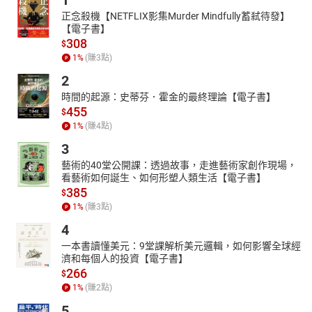
1
也很能裝，簡直想立刻結帳帶走！
正念殺機【NETFLIX影集Murder Mindfully蓄弒待發】
DIOR相機包
【電子書】
308
矚目Dior老花小包現身！經典Oblique緹花相機小包&可拆鍊帶太貼
$
心，時尚迷荷包準備！
1
%
(賺
3
點)
Dior在2023上半年尚未結束，就推出一款又一款雋永新作，在新一
2
季系列包款之中再度運用Oblique緹花催生出令人驚喜的細膩單品，
時間的起源：史蒂芬．霍金的最終理論【電子書】
新款Oblique緹花相機小包更以醒目CD兩字，使得品牌信眾們再度全
455
$
數淪陷。
1
%
(賺
4
點)
手搖Mr.wish
3
超人氣鮮果茶手搖飲Mr.Wish必喝TOP7推薦：桃氣芝芝、芒果冰
藝術的40堂公開課：透過故事，走進藝術家創作現場，
沙、紅心芭樂，不喝咖啡因要點這杯！
看藝術如何誕生、如何形塑人類生活【電子書】
385
$
鮮果茶手搖專賣店Mr.Wish，是很多愛喝果茶的手搖控首選，他們將
1
%
(賺
3
點)
職人精神融入水果茶中，使用高等級的水果與優質的茶，花了十年
找到自然滋味的最佳比例，打造出多款酸甜又保有茶香的新鮮果
4
茶，他們家有哪些不能錯過的必喝飲品，以下7款口味跟著喝就對了
一本書讀懂美元：9堂課解析美元邏輯，如何影響全球經
~！
濟和每個人的投資【電子書】
266
夏季洗髮精
$
1
%
(賺
2
點)
2023洗髮精推薦：夏季必備！洗後涼爽、控油、輕盈蓬鬆...，這幾
瓶完全解決油頭扁塌的困擾！
5