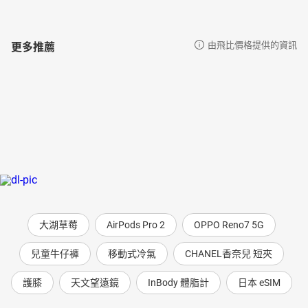
更多推薦
由飛比價格提供的資訊
大湖草莓
AirPods Pro 2
OPPO Reno7 5G
兒童牛仔褲
移動式冷氣
CHANEL香奈兒 短夾
護膝
天文望遠鏡
InBody 體脂計
日本 eSIM