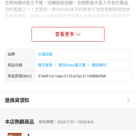
在時尚圈中屹立不搖、持續創造話題，也絕對是大家入手老花精品
包的首選之一！尤其每一季Ophidia系列的新款手袋登場都能瞬間成
為搶手單品，身為Gucci標誌性老花與復古造型完美融合的典範巧妙
融合的典範，在本季搭配上令人神迷嚮往的寶寶玫瑰粉登場！實在
太美了～
查看更多
白色球鞋
2023女生白色球鞋推薦：NB、Nike、Puma、愛迪達…軟奶油配色
超百搭、長腿厚底小白鞋必收一雙
品牌
尖端出版
穿來穿去白色球鞋永遠是最好搭配的，無論什麼風格或單品，無腦
商品分類
樂天首頁
樂天Kobo電子書
雜誌期刊
穿上一雙小白鞋絕不NG出錯！2023女生白色球鞋推薦，這六雙都太
好看又百搭，非常可以立馬入手收！Nike、NB、愛迪達、Puma、
商品貨號(SKU)
57e691cc-1dac-3125-b7ac-21104886f0ef
Converse…軟奶油配色最心動，長腿厚底款球鞋必須擁有！
CHLOE小包
NT.兩萬多擁有！Chloé托特包皮革新款，夢幻寶寶粉色、灰藍色超
退換貨須知
難抉擇，容量滿分可以收！
Chloé的包款總縈繞著慵懶率真的波希米亞風情，或彷彿置身南法花
間小巷、一抹斜陽落在身後的閒適。前幾季Chloé Woody帆布托特
本店熱銷商品
排名期間：2026/7/31 - 2026/8/6
包推出之後就一直是女子們超想擁有的夢幻精品包！這次新登場的
Sense Micro小托特以輕盈溫潤皮革製作，精巧尺寸可以肩揹、容量