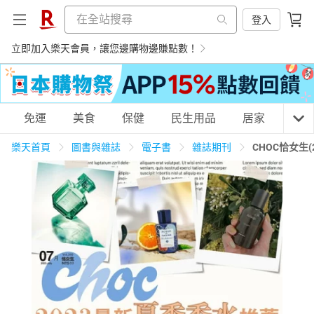
登入
立即加入樂天會員，讓您邊購物邊賺點數！
購物網分類
免運
美食
保健
民生用品
居家
3C
樂天首頁
圖書與雜誌
電子書
雜誌期刊
CHOC恰女生(
天天免運
美食蛋糕
養生保健
民生用品
居家生活
3C家電
運動休閒
親子玩具
女裝
男裝
化妝保養
情趣用品