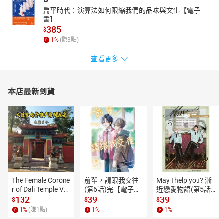
不同髮質對於洗髮精有不同的需求，但進入夏季，炎熱的天氣更想
扁平時代：演算法如何限縮我們的品味與文化【電子
書】
要一瓶可以控油、讓髮絲輕盈蓬鬆、甚至帶有涼感的洗髮精，讓每
385
$
日的洗髮過程更舒適療癒！而今年推出了哪些適合夏季使用的洗髮
1
%
(賺
3
點)
精呢？這篇一次統整告訴你！
神級單品香水
查看更多
2023最新香水：「MFK、Miller Harris..」香調、持久度分析，回頭
率最高非這幾瓶莫屬
本店最新到貨
香水控們注意了！2023夏季各大品牌相繼推出多款香水新品，清新
自然又令人無法忘懷的香味氣息，讓人一口氣想全部收集～這次神
級單品單元，為大家整理出絕對會成為年度「回頭率最高」的香水
推薦，從香味氣息到持香度體驗，全部詳解告訴你，快從中挑選出
你今年度的命定香氣吧！
超商涼麵
好評最高5款「便利商店涼麵」開箱！韓式冷麵、和風義大利麵，熱
量VS.配料完整公開
The Female Corone
前輩，請跟我交往
May I help you? 漸
天氣一熱總是讓人食欲低落，清爽的涼麵最能為悶熱的身心帶來降
r of Dali Temple Vo
(第6話)完【電子
近戀愛物語(第5話)
溫的療癒效果！5款來自7-11 & 全家兩大超商的話題涼麵，跳脫了中
l.6【有聲書】
書】
【電子書】
132
39
39
$
$
$
式經典麻醬的味道限制，以異國風味帶來味蕾上的驚喜，配料豐富
1
%
(賺
1
點)
1
%
1
%
之餘，麵條的選擇也變得更多元，而且熱量遠比想像中還低，難怪