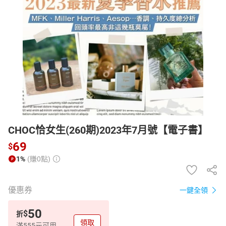
日本購物
電子/紙本書
HOT
CHOC恰女生(260期)2023年7月號【電子書】
69
$
1%
(賺0點)
優惠券
一鍵全領
50
$
折
領取
滿555元可用