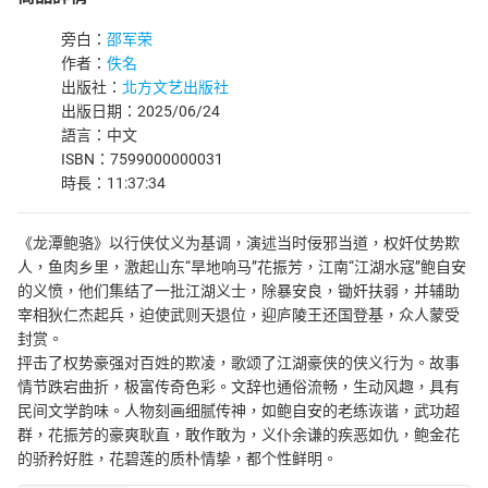
旁白：
邵军荣
作者：
佚名
出版社：
北方文艺出版社
出版日期：2025/06/24
語言：中文
ISBN：7599000000031
時長：11:37:34
《龙潭鲍骆》以行侠仗义为基调，演述当时佞邪当道，权奸仗势欺
人，鱼肉乡里，激起山东“旱地响马”花振芳，江南“江湖水寇”鲍自安
的义愤，他们集结了一批江湖义士，除暴安良，锄奸扶弱，并辅助
宰相狄仁杰起兵，迫使武则天退位，迎庐陵王还国登基，众人蒙受
封赏。
抨击了权势豪强对百姓的欺凌，歌颂了江湖豪侠的侠义行为。故事
情节跌宕曲折，极富传奇色彩。文辞也通俗流畅，生动风趣，具有
民间文学韵味。人物刻画细腻传神，如鲍自安的老练诙谐，武功超
群，花振芳的豪爽耿直，敢作敢为，义仆余谦的疾恶如仇，鲍金花
的骄矜好胜，花碧莲的质朴情挚，都个性鲜明。