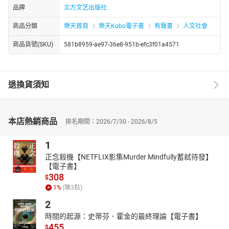
品牌
北方文艺出版社
商品分類
樂天首頁
樂天Kobo電子書
有聲書
人文社會
商品貨號(SKU)
581b8959-ae97-36e8-951b-efc3f01a4571
退換貨須知
本店熱銷商品
排名期間：2026/7/30 - 2026/8/5
1
正念殺機【NETFLIX影集Murder Mindfully蓄弒待發】
【電子書】
308
$
1
%
(賺
3
點)
2
時間的起源：史蒂芬．霍金的最終理論【電子書】
455
$