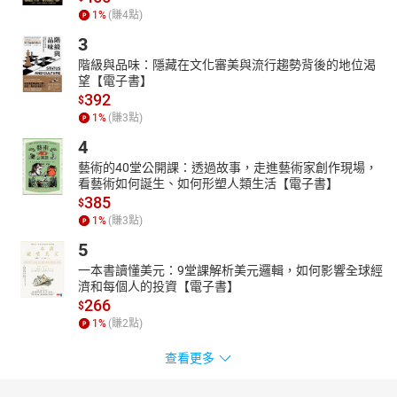
1
%
(賺
4
點)
3
階級與品味：隱藏在文化審美與流行趨勢背後的地位渴
望【電子書】
392
$
1
%
(賺
3
點)
4
藝術的40堂公開課：透過故事，走進藝術家創作現場，
看藝術如何誕生、如何形塑人類生活【電子書】
385
$
1
%
(賺
3
點)
5
一本書讀懂美元：9堂課解析美元邏輯，如何影響全球經
濟和每個人的投資【電子書】
266
$
1
%
(賺
2
點)
查看更多