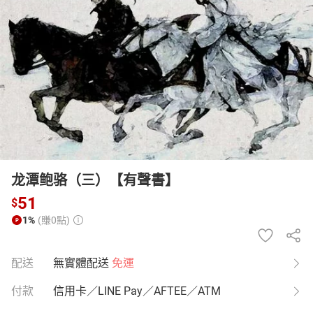
日本購物
電子/紙本書
HOT
龙潭鲍骆（三）【有聲書】
51
$
1%
(賺0點)
配送
無實體配送
免運
付款
信用卡／LINE Pay／AFTEE／ATM