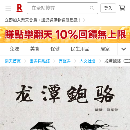
登入
立即加入樂天會員，讓您邊購物邊賺點數！
購物網分類
免運
美食
保健
民生用品
居家
3C
樂天首頁
圖書與雜誌
有聲書
人文社會
龙潭鲍骆（三
天天免運
美食蛋糕
養生保健
民生用品
居家生活
3C家電
運動休閒
親子玩具
女裝
男裝
化妝保養
情趣用品