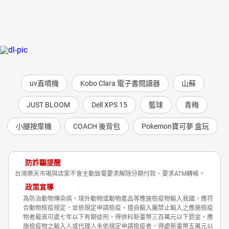
uv直噴機
Kobo Clara 電子書閱讀器
山蘇
JUST BLOOM
Dell XPS 15
籃球
青梅
小腿按摩機
COACH 後背包
Pokemon寶可夢 盒玩
防詐騙提醒
台灣樂天市場與店家不會主動致電要求解除分期付款、要求ATM轉帳。
政策宣導
為防治動物傳染病，境外動物或動物產品等應施檢疫物輸入我國，應符
合動物檢疫規定，並依規定申請檢疫。擅自輸入屬禁止輸入之應施檢疫
物者最高可處七年以下有期徒刑，得併科新臺幣三百萬元以下罰金。應
施檢疫物之輸入人或代理人未依規定申請檢疫者，得處新臺幣五萬元以