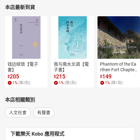
本店最新到貨
钱边续琐【電子
我与南水北调【電
Phantom of the Ea
書】
子書】
rthen Fort Chapter
 4【有聲書】
205
215
149
$
$
$
1
%
(賺
2
點)
1
%
(賺
2
點)
1
%
(賺
1
點)
本店相關類別
人文社會
有聲書
下載樂天 Kobo 應用程式