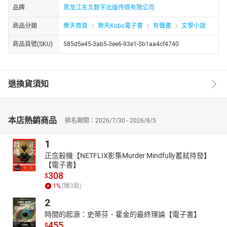
品牌
黑龙江东北数字出版传媒有限公司
商品分類
樂天首頁
樂天Kobo電子書
有聲書
文學小說
商品貨號(SKU)
585d5e45-3ab5-3ee6-93e1-5b1aa4cf4740
退換貨須知
本店熱銷商品
排名期間：2026/7/30 - 2026/8/5
1
正念殺機【NETFLIX影集Murder Mindfully蓄弒待發】
【電子書】
308
$
1
%
(賺
3
點)
2
時間的起源：史蒂芬．霍金的最終理論【電子書】
455
$