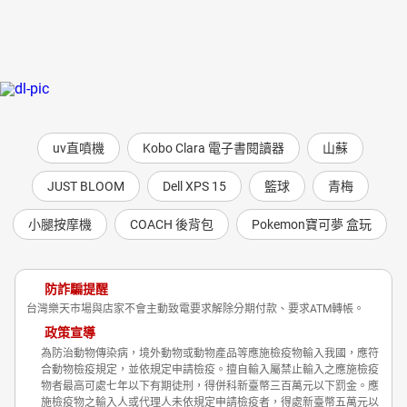
uv直噴機
Kobo Clara 電子書閱讀器
山蘇
JUST BLOOM
Dell XPS 15
籃球
青梅
小腿按摩機
COACH 後背包
Pokemon寶可夢 盒玩
防詐騙提醒
台灣樂天市場與店家不會主動致電要求解除分期付款、要求ATM轉帳。
政策宣導
為防治動物傳染病，境外動物或動物產品等應施檢疫物輸入我國，應符
合動物檢疫規定，並依規定申請檢疫。擅自輸入屬禁止輸入之應施檢疫
物者最高可處七年以下有期徒刑，得併科新臺幣三百萬元以下罰金。應
施檢疫物之輸入人或代理人未依規定申請檢疫者，得處新臺幣五萬元以