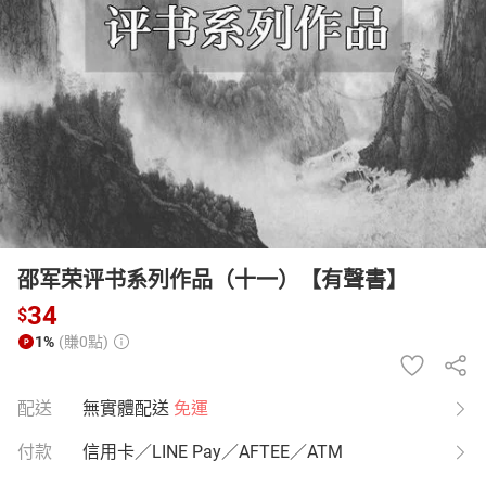
日本購物
電子/紙本書
HOT
邵军荣评书系列作品（十一）【有聲書】
34
$
1%
(賺0點)
配送
無實體配送
免運
付款
信用卡／LINE Pay／AFTEE／ATM