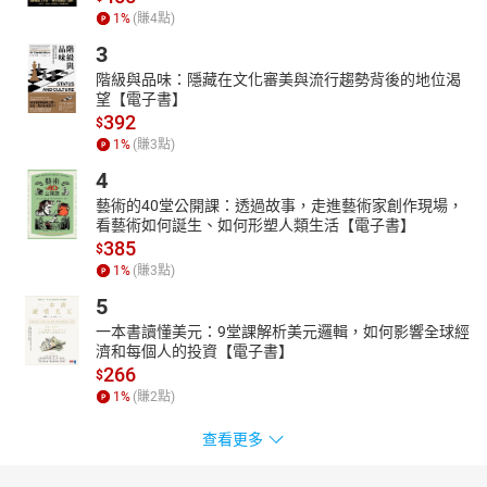
1
%
(賺
4
點)
3
階級與品味：隱藏在文化審美與流行趨勢背後的地位渴
望【電子書】
392
$
1
%
(賺
3
點)
4
藝術的40堂公開課：透過故事，走進藝術家創作現場，
看藝術如何誕生、如何形塑人類生活【電子書】
385
$
1
%
(賺
3
點)
5
一本書讀懂美元：9堂課解析美元邏輯，如何影響全球經
濟和每個人的投資【電子書】
266
$
1
%
(賺
2
點)
查看更多