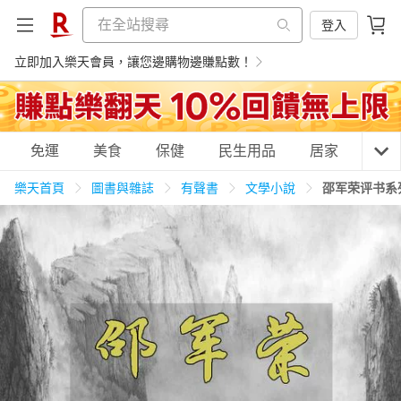
登入
立即加入樂天會員，讓您邊購物邊賺點數！
購物網分類
免運
美食
保健
民生用品
居家
3C
樂天首頁
圖書與雜誌
有聲書
文學小說
邵军荣评书系
天天免運
美食蛋糕
養生保健
民生用品
居家生活
3C家電
運動休閒
親子玩具
女裝
男裝
化妝保養
情趣用品