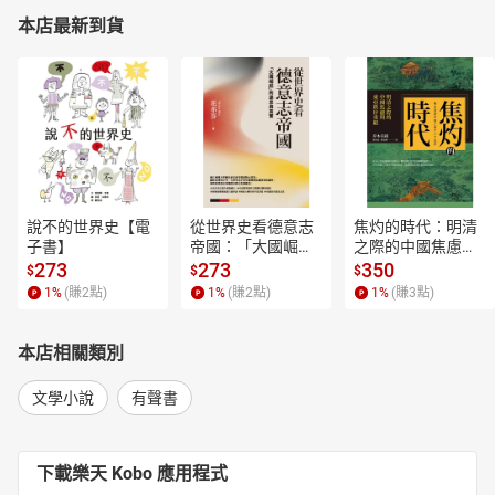
本店最新到貨
說不的世界史【電
從世界史看德意志
焦灼的時代：明清
子書】
帝國：「大國崛
之際的中國焦慮與
起」的迷思與真實
東亞秩序重組【電
273
273
350
$
$
$
【電子書】
子書】
1
%
(賺
2
點)
1
%
(賺
2
點)
1
%
(賺
3
點)
本店相關類別
文學小說
有聲書
下載樂天 Kobo 應用程式