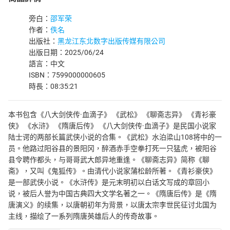
旁白：
邵军荣
作者：
佚名
出版社：
黑龙江东北数字出版传媒有限公司
出版日期：2025/06/24
語言：中文
ISBN：7599000000605
時長：08:35:21
本书包含《八大剑侠传·血滴子》 《武松》 《聊斋志异》 《青衫豪
侠》 《水浒》 《隋唐后传》 《八大剑侠传·血滴子》是民国小说家
陆士谔的两部长篇武侠小说的合集。《武松》水泊梁山108将中的一
员。他路过阳谷县的景阳冈，醉酒赤手空拳打死一只猛虎，被阳谷
县令聘作都头，与哥哥武大郎异地重逢。《聊斋志异》简称《聊
斋》，又叫《鬼狐传》。由清代小说家蒲松龄所著。《青衫豪侠》
是一部武侠小说。《水浒传》是元末明初以白话文写成的章回小
说，被后人誉为中国古典四大文学名著之一。《隋唐后传》是《隋
唐演义》的续集，以唐朝初年为背景，以唐太宗李世民征讨北国为
主线，描绘了一系列隋唐英雄后人的传奇故事。