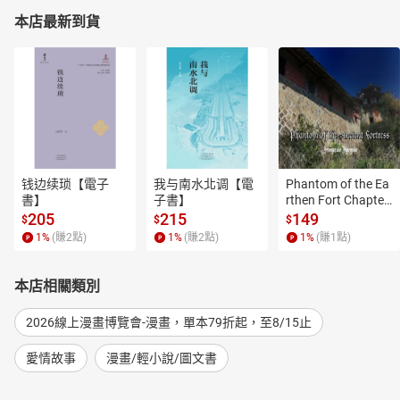
本店最新到貨
钱边续琐【電子
我与南水北调【電
Phantom of the Ea
書】
子書】
rthen Fort Chapter
 4【有聲書】
205
215
149
$
$
$
1
%
(賺
2
點)
1
%
(賺
2
點)
1
%
(賺
1
點)
本店相關類別
2026線上漫畫博覽會-漫畫，單本79折起，至8/15止
愛情故事
漫畫/輕小說/圖文書