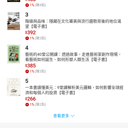
1
%
(賺
4
點)
3
階級與品味：隱藏在文化審美與流行趨勢背後的地位渴
望【電子書】
392
$
1
%
(賺
3
點)
4
藝術的40堂公開課：透過故事，走進藝術家創作現場，
看藝術如何誕生、如何形塑人類生活【電子書】
385
$
1
%
(賺
3
點)
5
一本書讀懂美元：9堂課解析美元邏輯，如何影響全球經
濟和每個人的投資【電子書】
266
$
1
%
(賺
2
點)
查看更多