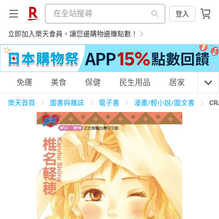
登入
立即加入樂天會員，讓您邊購物邊賺點數！
購物網分類
免運
美食
保健
民生用品
居家
3C
樂天首頁
圖書與雜誌
電子書
漫畫/輕小說/圖文書
CR
天天免運
美食蛋糕
養生保健
民生用品
居家生活
3C家電
運動休閒
親子玩具
女裝
男裝
化妝保養
情趣用品