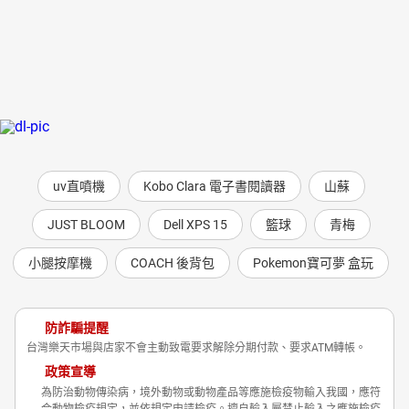
uv直噴機
Kobo Clara 電子書閱讀器
山蘇
JUST BLOOM
Dell XPS 15
籃球
青梅
小腿按摩機
COACH 後背包
Pokemon寶可夢 盒玩
防詐騙提醒
台灣樂天市場與店家不會主動致電要求解除分期付款、要求ATM轉帳。
政策宣導
為防治動物傳染病，境外動物或動物產品等應施檢疫物輸入我國，應符
合動物檢疫規定，並依規定申請檢疫。擅自輸入屬禁止輸入之應施檢疫