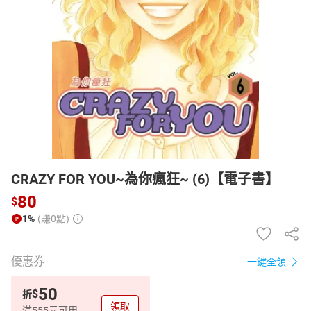
日本購物
電子/紙本書
HOT
CRAZY FOR YOU~為你瘋狂~ (6)【電子書】
80
$
1%
(賺0點)
優惠券
一鍵全領
50
$
折
領取
滿555元可用