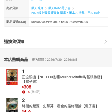
商品分類
樂天首頁
樂天Kobo電子書
2026線上漫畫博覽會-漫畫，單本79折起，至8/15止
商品貨號(SKU)
58c5029c-a99a-3d35-b506-3f0eeee9b905
退換貨須知
本店熱銷商品
排名期間：2026/7/30 - 2026/8/5
1
正念殺機【NETFLIX影集Murder Mindfully蓄弒待發】
【電子書】
308
$
1
%
(賺
3
點)
2
時間的起源：史蒂芬．霍金的最終理論【電子書】
455
$