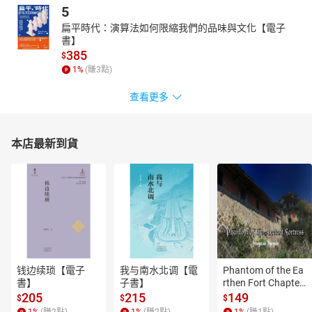
5
扁平時代：演算法如何限縮我們的品味與文化【電子
書】
385
$
1
%
(賺
3
點)
查看更多
本店最新到貨
钱边续琐【電子
我与南水北调【電
Phantom of the Ea
書】
子書】
rthen Fort Chapter
 4【有聲書】
205
215
149
$
$
$