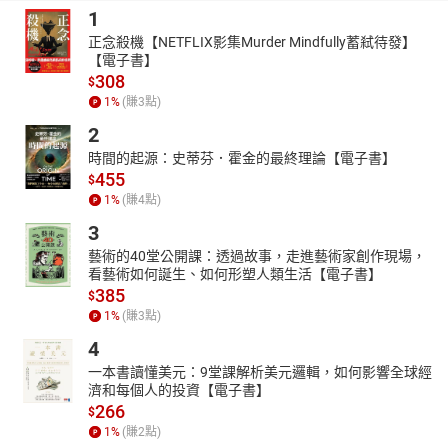
1
正念殺機【NETFLIX影集Murder Mindfully蓄弒待發】
【電子書】
308
$
1
%
(賺
3
點)
2
時間的起源：史蒂芬．霍金的最終理論【電子書】
455
$
1
%
(賺
4
點)
3
藝術的40堂公開課：透過故事，走進藝術家創作現場，
看藝術如何誕生、如何形塑人類生活【電子書】
385
$
1
%
(賺
3
點)
4
一本書讀懂美元：9堂課解析美元邏輯，如何影響全球經
濟和每個人的投資【電子書】
266
$
1
%
(賺
2
點)