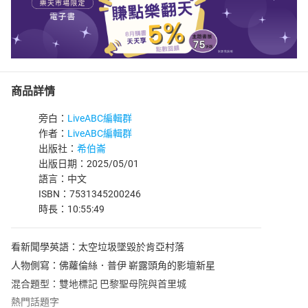
商品詳情
旁白：
LiveABC編輯群
作者：
LiveABC編輯群
出版社：
希伯崙
出版日期：2025/05/01
語言：中文
ISBN：7531345200246
時長：10:55:49
看新聞學英語：太空垃圾墜毀於肯亞村落
人物側寫：佛蘿倫絲．普伊 嶄露頭角的影壇新星
混合題型：雙地標記 巴黎聖母院與首里城
熱門話題字