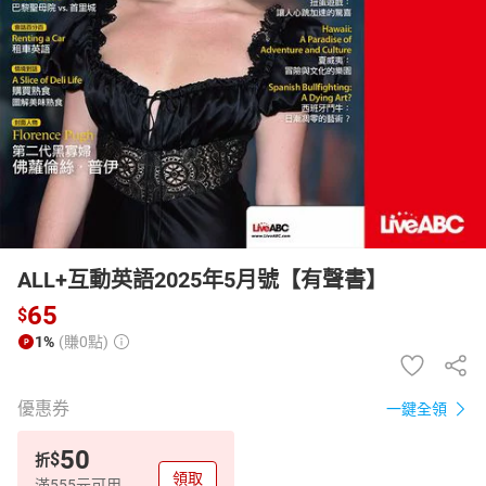
日本購物
電子/紙本書
HOT
ALL+互動英語2025年5月號【有聲書】
65
$
1%
(賺0點)
優惠券
一鍵全領
50
$
折
領取
滿555元可用