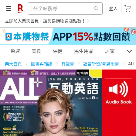
登入
立即加入樂天會員，讓您邊購物邊賺點數！
購物網分類
免運
美食
保健
民生用品
居家
3C
樂天首頁
圖書與雜誌
有聲書
語言學習/考試用書
AL
天天免運
美食蛋糕
養生保健
民生用品
居家生活
3C家電
運動休閒
親子玩具
女裝
男裝
化妝保養
情趣用品