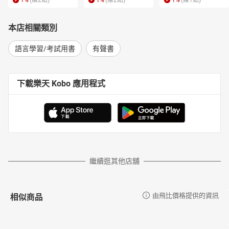
1
%
(賺
2
點)
1
%
(賺
2
點)
1
%
(賺
1
點)
本店相關類別
語言學習/考試用書
有聲書
下載樂天 Kobo 應用程式
繼續逛其他店舖
相似商品
由飛比價格提供的資訊