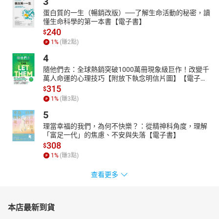
3
蛋白質的一生（暢銷改版）──了解生命活動的秘密，讀
懂生命科學的第一本書【電子書】
240
$
1
%
(賺
2
點)
4
隨他們去：全球熱銷突破1000萬冊現象級巨作！改變千
萬人命運的心理技巧【附放下執念明信片圖】【電子
書】
315
$
1
%
(賺
3
點)
5
理當幸福的我們，為何不快樂？：從精神科角度，理解
「富足一代」的焦慮、不安與失落【電子書】
308
$
1
%
(賺
3
點)
查看更多
本店最新到貨