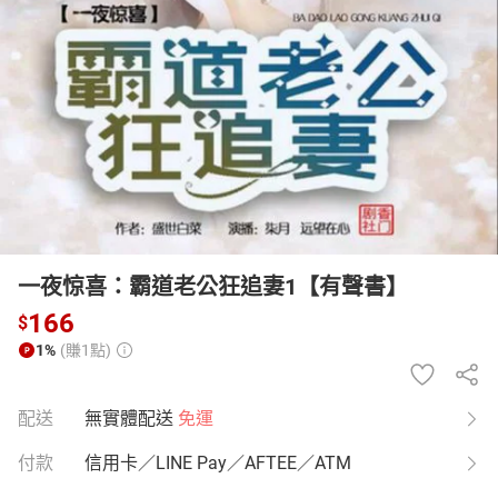
日本購物
電子/紙本書
HOT
一夜惊喜：霸道老公狂追妻1【有聲書】
166
$
1%
(賺1點)
配送
無實體配送
免運
付款
信用卡／LINE Pay／AFTEE／ATM