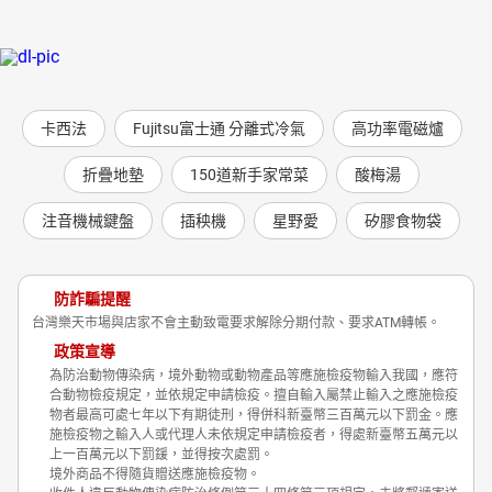
卡西法
Fujitsu富士通 分離式冷氣
高功率電磁爐
折疊地墊
150道新手家常菜
酸梅湯
注音機械鍵盤
插秧機
星野愛
矽膠食物袋
防詐騙提醒
台灣樂天市場與店家不會主動致電要求解除分期付款、要求ATM轉帳。
政策宣導
為防治動物傳染病，境外動物或動物產品等應施檢疫物輸入我國，應符
合動物檢疫規定，並依規定申請檢疫。擅自輸入屬禁止輸入之應施檢疫
物者最高可處七年以下有期徒刑，得併科新臺幣三百萬元以下罰金。應
施檢疫物之輸入人或代理人未依規定申請檢疫者，得處新臺幣五萬元以
上一百萬元以下罰鍰，並得按次處罰。
境外商品不得隨貨贈送應施檢疫物。