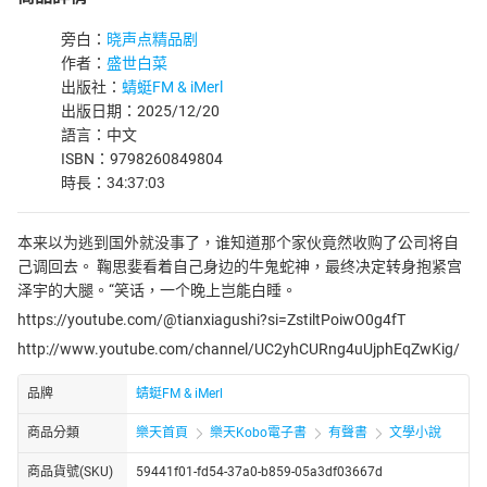
旁白：
晓声点精品剧
作者：
盛世白菜
出版社：
蜻蜓FM & iMerl
出版日期：2025/12/20
語言：中文
ISBN：9798260849804
時長：34:37:03
本来以为逃到国外就没事了，谁知道那个家伙竟然收购了公司将自
己调回去。 鞠思婓看着自己身边的牛鬼蛇神，最终决定转身抱紧宫
泽宇的大腿。“笑话，一个晚上岂能白睡。
https://youtube.com/@tianxiagushi?si=ZstiltPoiwO0g4fT
http://www.youtube.com/channel/UC2yhCURng4uUjphEqZwKig/
品牌
蜻蜓FM & iMerl
商品分類
樂天首頁
樂天Kobo電子書
有聲書
文學小說
商品貨號(SKU)
59441f01-fd54-37a0-b859-05a3df03667d