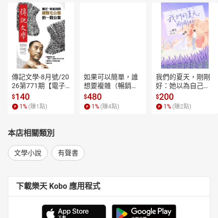
傳記文學-8月號/20
如果可以簡單，誰
我們的夏天，剛剛
26第771期【電子
想要複雜（暢銷經
好：她以為自己只
書】
典新編版）【電子
是逃離一段失敗的
140
480
200
$
$
$
書】
愛，卻在薰衣草盛
1
%
(賺
1
點)
1
%
(賺
4
點)
1
%
(賺
2
點)
開的山裡，重新學
會愛人，也學會把
自己留在幸福裡。
本店相關類別
【電子書】
文學小說
有聲書
下載樂天 Kobo 應用程式