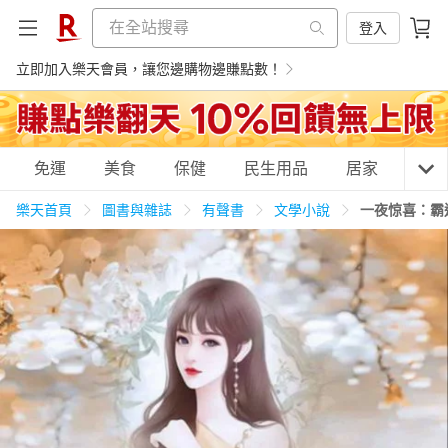
登入
立即加入樂天會員，讓您邊購物邊賺點數！
購物網分類
免運
美食
保健
民生用品
居家
3C
樂天首頁
圖書與雜誌
有聲書
文學小說
一夜惊喜：霸
天天免運
美食蛋糕
養生保健
民生用品
居家生活
3C家電
運動休閒
親子玩具
女裝
男裝
化妝保養
情趣用品