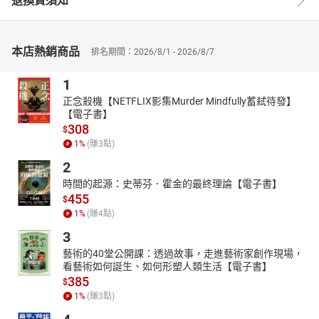
退換貨須知
本店熱銷商品
排名期間：2026/8/1 - 2026/8/7
1
正念殺機【NETFLIX影集Murder Mindfully蓄弒待發】
【電子書】
308
$
1
%
(賺
3
點)
2
時間的起源：史蒂芬．霍金的最終理論【電子書】
455
$
1
%
(賺
4
點)
3
藝術的40堂公開課：透過故事，走進藝術家創作現場，
看藝術如何誕生、如何形塑人類生活【電子書】
385
$
1
%
(賺
3
點)