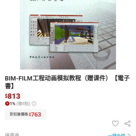
日本購物
電子/紙本書
HOT
BIM-FILM工程动画模拟教程（赠课件）【電子
書】
813
$
1%
(賺8點)
763
$
折扣後價格
優惠券
一鍵全領