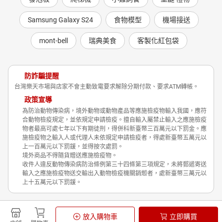
Samsung Galaxy S24
食物模型
機場接送
mont-bell
瑞典美食
客製化紅包袋
防詐騙提醒
台灣樂天市場與店家不會主動致電要求解除分期付款、要求ATM轉帳。
政策宣導
為防治動物傳染病，境外動物或動物產品等應施檢疫物輸入我國，應符
合動物檢疫規定，並依規定申請檢疫。擅自輸入屬禁止輸入之應施檢疫
物者最高可處七年以下有期徒刑，得併科新臺幣三百萬元以下罰金。應
施檢疫物之輸入人或代理人未依規定申請檢疫者，得處新臺幣五萬元以
上一百萬元以下罰鍰，並得按次處罰。
境外商品不得隨貨贈送應施檢疫物。
收件人違反動物傳染病防治條例第三十四條第三項規定，未將郵遞寄送
輸入之應施檢疫物送交輸出入動物檢疫機關銷燬者，處新臺幣三萬元以
上十五萬元以下罰鍰。
Shopping is Entertainment!
放入購物車
立即購買
非洲豬瘟政策宣導
隱私權政策