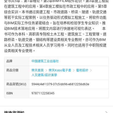
全书共5章：第1章绪论，第2章BIM-FILM软件初识，第3章施工模拟
在建筑工程中的应用，第4章施工模拟在市政工程中的应用，第5章
综合实训。本书通过房建工程、市政道路、桥梁、隧道、轨道交通
等若干实际工程案例，以任务驱动形式模拟工程施工，将软件功能
与BIM实际工作任务紧密结合，旨在培养和检验学生专业知识、推
动BIM技术落地应用，将图文内容进行快速地可视化表达。 本
书可作为本科、高职高专院校土木工程、建筑施工、工程管理、道
路桥梁、轨道交通、钢结构等建设类相关专业教材，亦可作为BIM
从业人员及工程技术相关人员学习用书，同时也适用于中职院校建
设类相关专业使用。
品牌
中国建筑工业出版社
商品分類
樂天首頁
樂天Kobo電子書
藝術設計
人文建築/設計美學
商品貨號(SKU)
5944c4ef-1379-37c5-bb96-e6812256d63e
ISBN
9787112258345