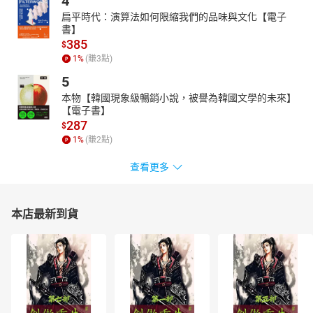
4
扁平時代：演算法如何限縮我們的品味與文化【電子
書】
385
$
1
%
(賺
3
點)
5
本物【韓國現象級暢銷小說，被譽為韓國文學的未來】
【電子書】
287
$
1
%
(賺
2
點)
查看更多
本店最新到貨