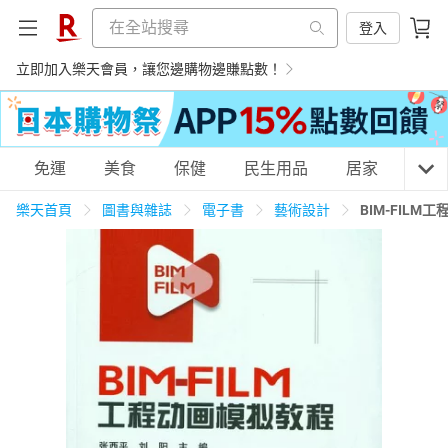
登入
立即加入樂天會員，讓您邊購物邊賺點數！
購物網分類
免運
美食
保健
民生用品
居家
3C
樂天首頁
圖書與雜誌
電子書
藝術設計
BIM-FIL
天天免運
美食蛋糕
養生保健
民生用品
居家生活
3C家電
運動休閒
親子玩具
女裝
男裝
化妝保養
情趣用品