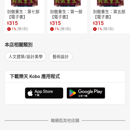
剑傲重生：第七部
剑傲重生：第一部
剑傲重生：第五部
【電子書】
【電子書】
【電子書】
315
315
315
$
$
$
1
%
(賺
3
點)
1
%
(賺
3
點)
1
%
(賺
3
點)
本店相關類別
人文建築/設計美學
藝術設計
下載樂天 Kobo 應用程式
繼續逛其他店舖