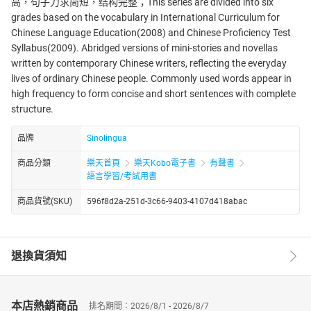
高，句子力求简短，结构完整；This series are divided into six
grades based on the vocabulary in International Curriculum for
Chinese Language Education(2008) and Chinese Proficiency Test
Syllabus(2009). Abridged versions of mini-stories and novellas
written by contemporary Chinese writers, reflecting the everyday
lives of ordinary Chinese people. Commonly used words appear in
high frequency to form concise and short sentences with complete
structure.
品牌
Sinolingua
商品分類
樂天首頁
樂天Kobo電子書
有聲書
語言學習/考試用書
商品貨號(SKU)
596f8d2a-251d-3c66-9403-4107d418abac
退換貨須知
本店熱銷商品
排名期間：2026/8/1 - 2026/8/7