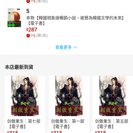
1
%
(賺
3
點)
5
本物【韓國現象級暢銷小說，被譽為韓國文學的未來】
【電子書】
287
$
1
%
(賺
2
點)
查看更多
本店最新到貨
剑傲重生：第七部
剑傲重生：第一部
剑傲重生：第五部
【電子書】
【電子書】
【電子書】
315
315
315