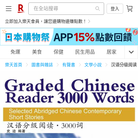
登入
立即加入樂天會員，讓您邊購物邊賺點數！
購物網分類
免運
美食
保健
民生用品
居家
3C
樂天首頁
圖書與雜誌
有聲書
文學小說
汉语分级阅读
天天免運
美食蛋糕
養生保健
民生用品
居家生活
3C家電
運動休閒
親子玩具
女裝
男裝
化妝保養
情趣用品