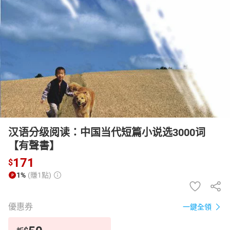
日本購物
電子/紙本書
HOT
汉语分级阅读：中国当代短篇小说选3000词
【有聲書】
171
$
1%
(賺1點)
優惠券
一鍵全領