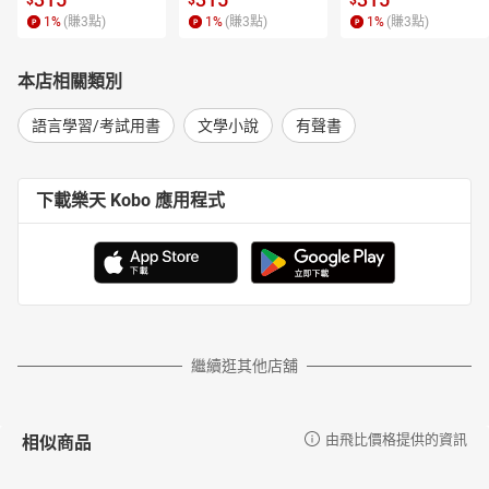
$
$
$
1
%
(賺
3
點)
1
%
(賺
3
點)
1
%
(賺
3
點)
本店相關類別
語言學習/考試用書
文學小說
有聲書
下載樂天 Kobo 應用程式
繼續逛其他店舖
相似商品
由飛比價格提供的資訊