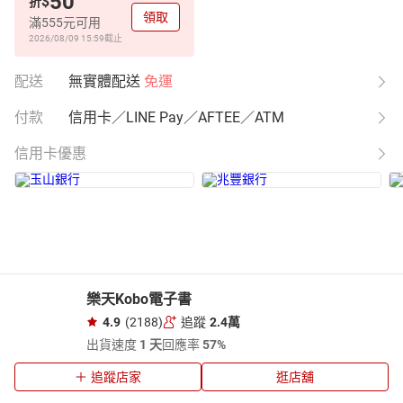
50
$
折
領取
滿555元可用
2026/08/09 15:59
截止
配送
無實體配送
免運
付款
信用卡／LINE Pay／AFTEE／ATM
信用卡優惠
樂天Kobo電子書
4.9
(2188)
追蹤
2.4萬
出貨速度
1 天
回應率
57%
追蹤店家
逛店舖