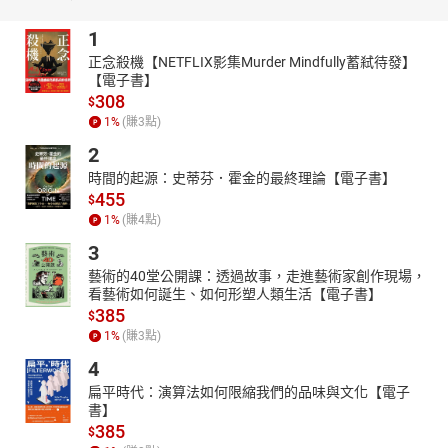
1
正念殺機【NETFLIX影集Murder Mindfully蓄弒待發】
【電子書】
308
$
1
%
(賺
3
點)
2
時間的起源：史蒂芬．霍金的最終理論【電子書】
455
$
1
%
(賺
4
點)
3
藝術的40堂公開課：透過故事，走進藝術家創作現場，
看藝術如何誕生、如何形塑人類生活【電子書】
385
$
1
%
(賺
3
點)
4
扁平時代：演算法如何限縮我們的品味與文化【電子
書】
385
$