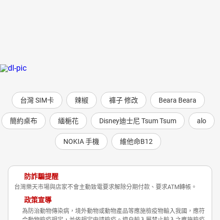
台灣 SIM卡
辣椒
褲子 修改
Beara Beara
簡約桌布
緬梔花
Disney迪士尼 Tsum Tsum
alo
NOKIA 手機
維他命B12
防詐騙提醒
台灣樂天市場與店家不會主動致電要求解除分期付款、要求ATM轉帳。
政策宣導
為防治動物傳染病，境外動物或動物產品等應施檢疫物輸入我國，應符
合動物檢疫規定，並依規定申請檢疫。擅自輸入屬禁止輸入之應施檢疫