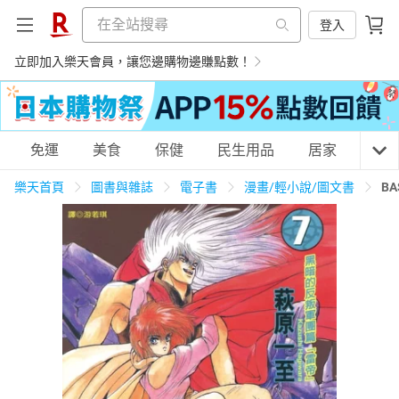
登入
立即加入樂天會員，讓您邊購物邊賺點數！
購物網分類
免運
美食
保健
民生用品
居家
3C
樂天首頁
圖書與雜誌
電子書
漫畫/輕小說/圖文書
B
天天免運
美食蛋糕
養生保健
民生用品
居家生活
3C家電
運動休閒
親子玩具
女裝
男裝
化妝保養
情趣用品