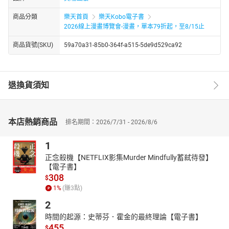
商品分類
樂天首頁
樂天Kobo電子書
2026線上漫畫博覽會-漫畫，單本79折起，至8/15止
商品貨號(SKU)
59a70a31-85b0-364f-a515-5de9d529ca92
退換貨須知
本店熱銷商品
排名期間：2026/7/31 - 2026/8/6
1
正念殺機【NETFLIX影集Murder Mindfully蓄弒待發】
【電子書】
308
$
1
%
(賺
3
點)
2
時間的起源：史蒂芬．霍金的最終理論【電子書】
455
$