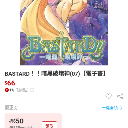
日本購物
電子/紙本書
HOT
BASTARD！！暗黑破壞神(07)【電子書】
66
$
1%
(賺0點)
優惠券
一鍵全領
50
$
折
領取
滿555元可用