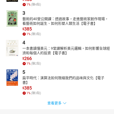
1
%
(賺
4
點)
3
藝術的40堂公開課：透過故事，走進藝術家創作現場，
看藝術如何誕生、如何形塑人類生活【電子書】
385
$
1
%
(賺
3
點)
4
一本書讀懂美元：9堂課解析美元邏輯，如何影響全球經
濟和每個人的投資【電子書】
266
$
1
%
(賺
2
點)
5
扁平時代：演算法如何限縮我們的品味與文化【電子
書】
385
$
1
%
(賺
3
點)
查看更多