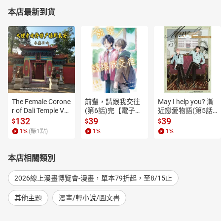
本店最新到貨
The Female Corone
前輩，請跟我交往
May I help you? 漸
r of Dali Temple Vo
(第6話)完【電子
近戀愛物語(第5話)
l.6【有聲書】
書】
【電子書】
132
39
39
$
$
$
1
%
(賺
1
點)
1
%
1
%
本店相關類別
2026線上漫畫博覽會-漫畫，單本79折起，至8/15止
其他主題
漫畫/輕小說/圖文書