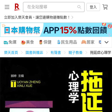
登入
立即加入樂天會員，讓您邊購物邊賺點數！
購物網分類
免運
美食
保健
民生用品
居家
3C
樂天首頁
圖書與雜誌
有聲書
親子教養
拖延症心理学
天天免運
美食蛋糕
養生保健
民生用品
居家生活
3C家電
運動休閒
親子玩具
女裝
男裝
化妝保養
情趣用品