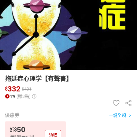
日本購物
電子/紙本書
HOT
拖延症心理学【有聲書】
332
$
$
431
1%
(賺3點)
優惠券
一鍵全領
50
$
折
領取
滿555元可用