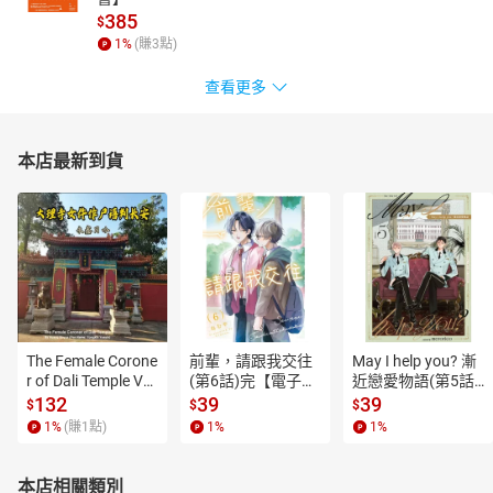
385
$
1
%
(賺
3
點)
查看更多
本店最新到貨
The Female Corone
前輩，請跟我交往
May I help you? 漸
r of Dali Temple Vo
(第6話)完【電子
近戀愛物語(第5話)
l.6【有聲書】
書】
【電子書】
132
39
39
$
$
$
1
%
(賺
1
點)
1
%
1
%
本店相關類別