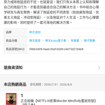
努力戒除拖延症的干扰。也就是说，我们只有从本质上认知和理解
自己的拖延行为，才能找到最适合自己的解决方法。书中结合心理
学研究与真实案例，解读了拖延症的不同类型（如逃避型拖延、完
美主义拖延、冲动型拖延），以及拖延对个人生活、工作与心理健
康的影响，同时提供了一套可落地的解决方案。
品牌
联合读创
商品分類
樂天首頁
樂天Kobo電子書
有聲書
親子教養
商品貨號(SKU)
59bb3d09-5aed-30af-b0d9-c4475d21b6b8
退換貨須知
本店熱銷商品
排名期間：2026/7/31 - 2026/8/6
1
正念殺機【NETFLIX影集Murder Mindfully蓄弒待發】
【電子書】