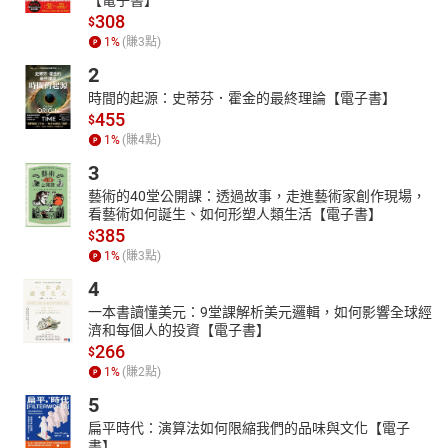
308
$
1
%
(賺
3
點)
2
時間的起源：史蒂芬．霍金的最終理論【電子書】
455
$
1
%
(賺
4
點)
3
藝術的40堂公開課：透過故事，走進藝術家創作現場，
看藝術如何誕生、如何形塑人類生活【電子書】
385
$
1
%
(賺
3
點)
4
一本書讀懂美元：9堂課解析美元邏輯，如何影響全球經
濟和每個人的投資【電子書】
266
$
1
%
(賺
2
點)
5
扁平時代：演算法如何限縮我們的品味與文化【電子
書】