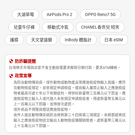
大湖草莓
AirPods Pro 2
OPPO Reno7 5G
兒童牛仔褲
移動式冷氣
CHANEL香奈兒 短夾
護膝
天文望遠鏡
InBody 體脂計
日本 eSIM
防詐騙提醒
台灣樂天市場與店家不會主動致電要求解除分期付款、要求ATM轉帳。
政策宣導
為防治動物傳染病，境外動物或動物產品等應施檢疫物輸入我國，應符
合動物檢疫規定，並依規定申請檢疫。擅自輸入屬禁止輸入之應施檢疫
物者最高可處七年以下有期徒刑，得併科新臺幣三百萬元以下罰金。應
施檢疫物之輸入人或代理人未依規定申請檢疫者，得處新臺幣五萬元以
上一百萬元以下罰鍰，並得按次處罰。
境外商品不得隨貨贈送應施檢疫物。
收件人違反動物傳染病防治條例第三十四條第三項規定，未將郵遞寄送
輸入之應施檢疫物送交輸出入動物檢疫機關銷燬者，處新臺幣三萬元以
上十五萬元以下罰鍰。