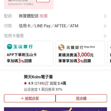
2026/08/09 15:59
截止
配送
無實體配送
免運
付款
信用卡／LINE Pay／AFTEE／ATM
信用卡優惠
樂天Kobo電子書
4.9
(2188)
追蹤
2.4萬
出貨速度
1 天
回應率
57%
追蹤店家
逛店舖