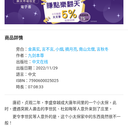
商品詳情
旁白：
金真实
,
言不言
,
小烟
,
摘月亮
,
南山北僧
,
言秋冬
作者：
九剑本尊
出版社：
中文在线
出版日期：2022/11/29
語言：中文
ISBN：7590600025025
時長：07:08:33
唐初，贞观二年，李盛穿越成大唐年间里的一个小太保，此
时，遭遇突厥人袭击的李世民、杜如晦等人意外来到了庄里。
更令李世民等人意外的是，这个小太保家中的东西竟然很不一
般！