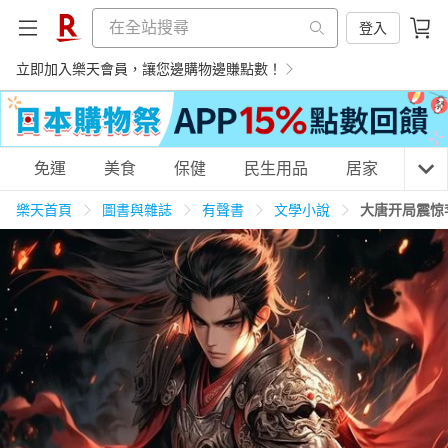
登入
立即加入樂天會員，讓您邊購物邊賺點數！
購物網分類
免運
美食
保健
民生用品
居家
3C
樂天首頁
圖書與雜誌
有聲書
文學小說
大唐开局震惊
天天免運
美食蛋糕
養生保健
民生用品
居家生活
3C家電
運動休閒
親子玩具
女裝
男裝
化妝保養
情趣用品