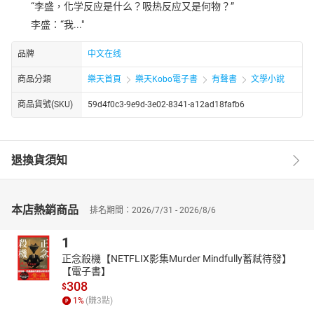
“李盛，化学反应是什么？吸热反应又是何物？”
李盛：“我..."
品牌
中文在线
商品分類
樂天首頁
樂天Kobo電子書
有聲書
文學小說
商品貨號(SKU)
59d4f0c3-9e9d-3e02-8341-a12ad18fafb6
退換貨須知
本店熱銷商品
排名期間：2026/7/31 - 2026/8/6
1
正念殺機【NETFLIX影集Murder Mindfully蓄弒待發】
【電子書】
308
$
1
%
(賺
3
點)