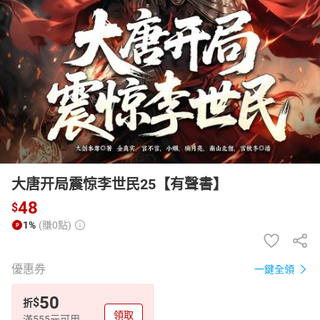
日本購物
電子/紙本書
HOT
大唐开局震惊李世民25【有聲書】
48
$
1%
(賺0點)
優惠券
一鍵全領
50
$
折
領取
滿555元可用