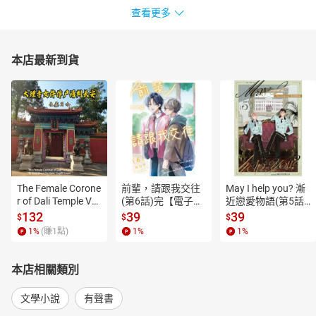
查看更多
本店最新到貨
The Female Corone
前輩，請跟我交往
May I help you? 漸
r of Dali Temple Vo
(第6話)完【電子
近戀愛物語(第5話)
l.6【有聲書】
書】
【電子書】
132
39
39
$
$
$
1
%
(賺
1
點)
1
%
1
%
本店相關類別
文學小說
有聲書