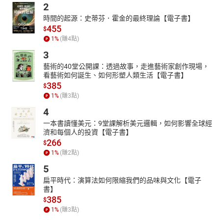
2
時間的起源：史蒂芬．霍金的最終理論【電子書】
455
$
1
%
(賺
4
點)
3
藝術的40堂公開課：透過故事，走進藝術家創作現場，
看藝術如何誕生、如何形塑人類生活【電子書】
385
$
1
%
(賺
3
點)
4
一本書讀懂美元：9堂課解析美元邏輯，如何影響全球經
濟和每個人的投資【電子書】
266
$
1
%
(賺
2
點)
5
扁平時代：演算法如何限縮我們的品味與文化【電子
書】
385
$
1
%
(賺
3
點)