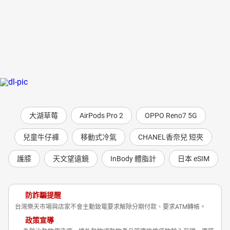
大湖草莓
AirPods Pro 2
OPPO Reno7 5G
兒童牛仔褲
移動式冷氣
CHANEL香奈兒 短夾
護膝
天文望遠鏡
InBody 體脂計
日本 eSIM
防詐騙提醒
台灣樂天市場與店家不會主動致電要求解除分期付款、要求ATM轉帳。
政策宣導