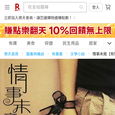
登入
立即加入樂天會員，讓您邊購物邊賺點數！
購物網分類
免運
美食
保健
民生用品
居家
3C
樂天首頁
圖書與雜誌
有聲書
文學小說
情事未竟【有
天天免運
美食蛋糕
養生保健
民生用品
居家生活
3C家電
運動休閒
親子玩具
女裝
男裝
化妝保養
情趣用品