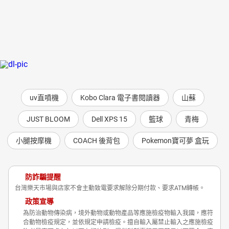
uv直噴機
Kobo Clara 電子書閱讀器
山蘇
JUST BLOOM
Dell XPS 15
籃球
青梅
小腿按摩機
COACH 後背包
Pokemon寶可夢 盒玩
防詐騙提醒
台灣樂天市場與店家不會主動致電要求解除分期付款、要求ATM轉帳。
政策宣導
為防治動物傳染病，境外動物或動物產品等應施檢疫物輸入我國，應符
合動物檢疫規定，並依規定申請檢疫。擅自輸入屬禁止輸入之應施檢疫