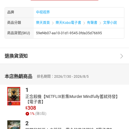
风》等诸多女性杂志的专栏作家，迄今为止全国期刊专栏发表二百
余万字，口头发表婚恋论调成千上万次，主张如果爱只爱七分，因
品牌
中视视界
为不奢望，反而过得自由幸福。
商品分類
樂天首頁
樂天Kobo電子書
有聲書
文學小說
主播简介：
默语金金，原名金曼。爱好人文历史,有声读物,亲子,儿童文学,童话
商品貨號(SKU)
59ef4b07-aa10-31d1-9545-3fda35d76695
寓言,亲子育儿,国学经典,现代言情,穿越架空,刑侦推理
退換貨須知
本店熱銷商品
排名期間：2026/7/30 - 2026/8/5
1
正念殺機【NETFLIX影集Murder Mindfully蓄弒待發】
【電子書】
308
$
1
%
(賺
3
點)
2