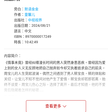
旁白：
默语金金
作者：
童馨儿
出版社：
中视视界
出版日期：2024/08/21
語言：中文
ISBN：8970000017249
時長：10:42:49
内容简介：
《情事未竟》曾经纠缠漫长时间的男人突然身患恶疾，曾经因为爱
上别的女人义无反顾地把自己抛弃如今却又执着追求自己的前夫，
周宝儿的人生突起波澜。偶然之间遇到了男人蔡宝良，蔡的体贴和
关切，让宝儿不知不觉间对他产生了爱情，蔡宝良却若即若离，始
终不谈爱，周宝儿伤心之际，选择了离开，最后才知道，他的不爱
背后隐藏着怎样的秘密……
作者简介：
童馨儿：深具领袖之风的狮子女，朋友圈中知名婚恋专家，04年结
查看更多
束了对文字的单恋，投入与小铅字的热恋中，成为《花溪》、《南