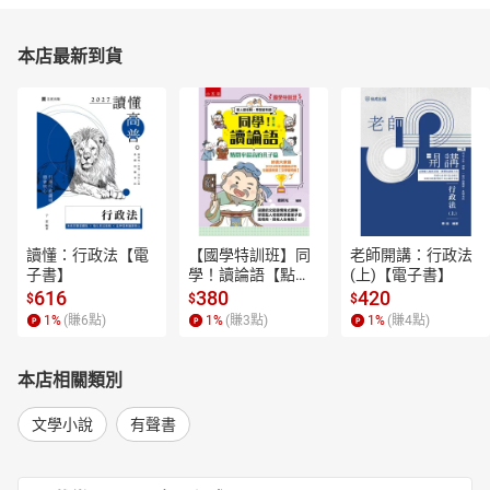
本店最新到貨
讀懂：行政法【電
【國學特訓班】同
老師開講：行政法
子書】
學！讀論語【點閱
(上)【電子書】
率最高的孔子篇】
616
380
420
$
$
$
逗趣的文配圖情境
1
%
(賺
6
點)
1
%
(賺
3
點)
1
%
(賺
4
點)
式講解，學習聖人
老師和學霸弟子的
高情商，開拓人生
本店相關類別
格局！【電子書】
文學小說
有聲書