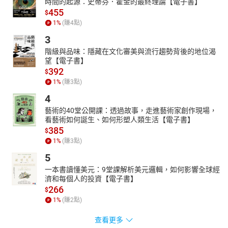
時間的起源：史蒂芬．霍金的最終理論【電子書】
455
$
1
%
(賺
4
點)
3
階級與品味：隱藏在文化審美與流行趨勢背後的地位渴
望【電子書】
392
$
1
%
(賺
3
點)
4
藝術的40堂公開課：透過故事，走進藝術家創作現場，
看藝術如何誕生、如何形塑人類生活【電子書】
385
$
1
%
(賺
3
點)
5
一本書讀懂美元：9堂課解析美元邏輯，如何影響全球經
濟和每個人的投資【電子書】
266
$
1
%
(賺
2
點)
查看更多