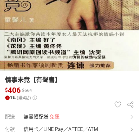
日本購物
電子/紙本書
HOT
情事未竟【有聲書】
406
$
$
564
1%
(賺4點)
配送
無實體配送
免運
付款
信用卡／LINE Pay／AFTEE／ATM