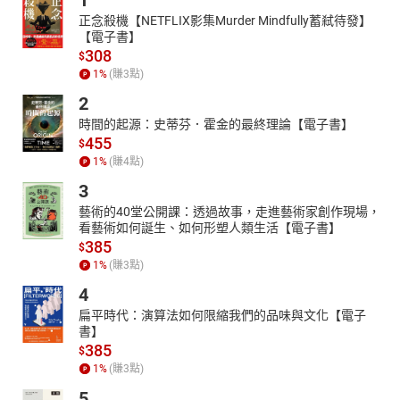
1
正念殺機【NETFLIX影集Murder Mindfully蓄弒待發】
【電子書】
308
$
1
%
(賺
3
點)
2
時間的起源：史蒂芬．霍金的最終理論【電子書】
455
$
1
%
(賺
4
點)
3
藝術的40堂公開課：透過故事，走進藝術家創作現場，
看藝術如何誕生、如何形塑人類生活【電子書】
385
$
1
%
(賺
3
點)
4
扁平時代：演算法如何限縮我們的品味與文化【電子
書】
385
$
1
%
(賺
3
點)
5