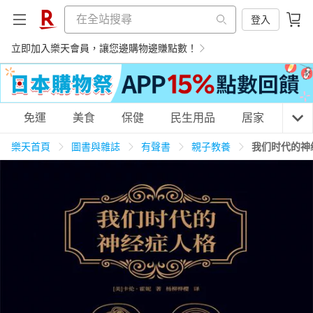
登入
立即加入樂天會員，讓您邊購物邊賺點數！
購物網分類
免運
美食
保健
民生用品
居家
3C
樂天首頁
圖書與雜誌
有聲書
親子教養
我们时代的神
天天免運
美食蛋糕
養生保健
民生用品
居家生活
3C家電
運動休閒
親子玩具
女裝
男裝
化妝保養
情趣用品