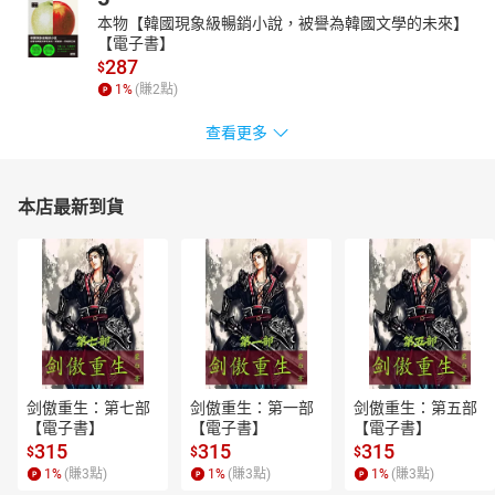
本物【韓國現象級暢銷小說，被譽為韓國文學的未來】
【電子書】
287
$
1
%
(賺
2
點)
查看更多
本店最新到貨
剑傲重生：第七部
剑傲重生：第一部
剑傲重生：第五部
【電子書】
【電子書】
【電子書】
315
315
315
$
$
$
1
%
(賺
3
點)
1
%
(賺
3
點)
1
%
(賺
3
點)