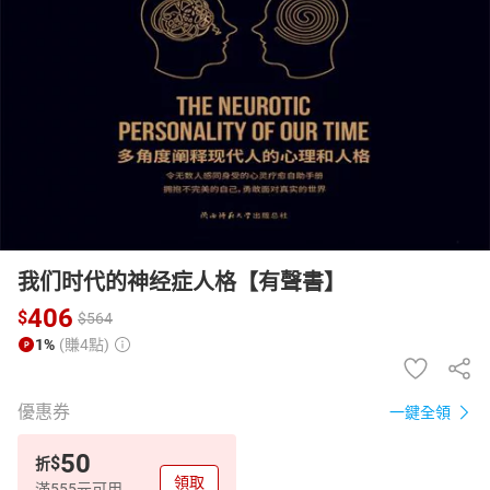
日本購物
電子/紙本書
HOT
我们时代的神经症人格【有聲書】
406
$
$
564
1%
(賺4點)
優惠券
一鍵全領
50
$
折
領取
滿555元可用