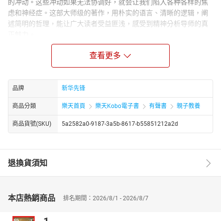
的冲动。这些冲动如果无法协调好，就会让我们陷入各种各样的焦
虑和神经症。这部大师级的著作，用朴实的语言、清晰的逻辑，阐
述简明的哲理，能让广大读者受益匪浅，感受到精神分析导师的真
正魅力。
作者简介：
查看更多
卡伦·霍妮，医学博士、心理学家、精神病学家。生于德国布兰肯内
兹。她是精神分析学说中“新弗洛伊德主义”的代表人物，是社会心理
学较早的倡导者之一，也是精神分析学说发展中举足轻重的人物，
品牌
新华先锋
她相信用社会心理学说明人格的发展比弗洛伊德的概念更适当。代
表作有《我们内心的冲突》《我们时代的神经症人格》《神经症与
商品分類
樂天首頁
樂天Kobo電子書
有聲書
親子教養
人的成长》等。
商品貨號(SKU)
5a2582a0-9187-3a5b-8617-b55851212a2d
退換貨須知
本店熱銷商品
排名期間：2026/8/1 - 2026/8/7