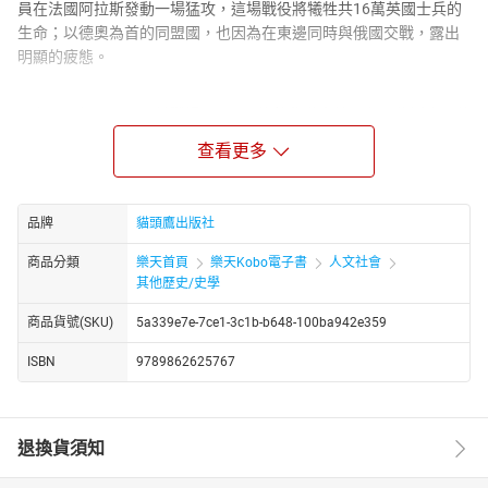
員在法國阿拉斯發動一場猛攻，這場戰役將犧牲共16萬英國士兵的
生命；以德奧為首的同盟國，也因為在東邊同時與俄國交戰，露出
明顯的疲態。
在同一個早晨，距離戰場600公里的蘇黎世車站，有一位矮小、蓄
山羊鬍的男人，經由德國的安排，登上一班往俄羅斯的火車。沒有
查看更多
人能預料到，流亡多年的他將在一年內成為這個國家的主人，並讓
全世界捲入一場前所未有的共產風暴。
第一次世界大戰與沙皇政權的崩解
品牌
貓頭鷹出版社
在1917年，世界大戰的局勢陷入膠著，不論是英法俄等協約國，
商品分類
樂天首頁
樂天Kobo電子書
人文社會
或是德奧等同盟國，都急於尋求突破。同年3月（俄國曆法為2
其他歷史/史學
月），一場突發的革命推翻沙皇政權，建立臨時政府。這個政府能
否繼承原來的政權，繼續履行參戰的合約，頓時成為左右戰局的最
商品貨號(SKU)
5a339e7e-7ce1-3c1b-b648-100ba942e359
重要關鍵。
ISBN
9789862625767
亟欲從東部戰線抽身的德國想出了個主意，他們相信：將困於瑞
士的激進共產黨人列寧送回俄國，煽動俄國退出戰場，會是一筆值
得的投資。
退換貨須知
英國間諜頭子：「殺了他，該死，趕快殺了他！」
於此同時，英、法等國也想盡辦法維持俄國的參戰意願。他們派