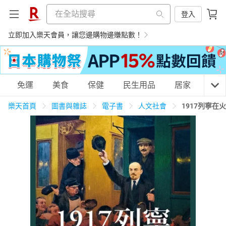
登入
立即加入樂天會員，讓您邊購物邊賺點數！
購物網分類
免運
美食
保健
民生用品
居家
3C
樂天首頁
圖書與雜誌
電子書
人文社會
1917列寧
天天免運
美食蛋糕
養生保健
民生用品
居家生活
3C家電
運動休閒
親子玩具
女裝
男裝
化妝保養
情趣用品