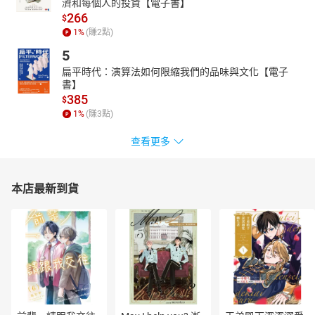
濟和每個人的投資【電子書】
斷力、著眼於講述細節……她是那種可以讓我們更了解世界的歷史學
266
$
家。
1
%
(賺
2
點)
——阿羅諾維奇，《泰晤士報》
5
一位小個子、禿頭、蓄山羊鬍的俄國人，在妻子與三十個同伴的
扁平時代：演算法如何限縮我們的品味與文化【電子
陪同下，登上蘇黎世的一列火車。以流亡人士身分住在瑞士的列寧
書】
將被載入歷史。兼具小說的可讀性和豐富的想像力，梅里杜爾追蹤
385
$
了列寧從德國經過瑞典和芬蘭，前往俄羅斯，歷時約一週的旅程。
1
%
(賺
3
點)
——鍾斯，《觀察家報》
作者是經驗豐富而充滿熱忱的俄國史學家，她選擇列寧緩慢而蹣
查看更多
跚的歸國之旅這個關鍵時刻，道出這個不擇手段的狂熱分子如何劫
走一場革命的成果。——《觀察家報》
本店最新到貨
梅里杜爾是最重要的俄國史研究者。本書結合了外交權謀、間諜
技術、大人物、官方失誤、軍事史與各種意識形態。——《經濟學
人》
梅里杜爾的敘事得力於她的透澈研究，也提醒我們，一九一七年
彷彿命運般的變化，如何始於一個看似不重要的事件。——《紐約時
報書評》
梅里杜爾是研究俄羅斯和蘇聯的傑出史學家……她以列寧的回國之