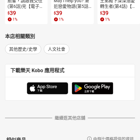
前輩，請跟我交往
May I help you? 漸
王弟殿下深深溺愛
旅作為主軸，講述沙皇的垮台和布爾什維克對政府施加的壓力。——
(第6話)完【電子
近戀愛物語(第5話)
轉生者(第4話)【電
《華爾街雜誌》
書】
【電子書】
子書】
39
39
39
$
$
$
這本卓越著作敘述了布爾什維克領袖和其繼承人所否認、規避和
1
%
1
%
1
%
掩蓋的複雜歷史。——《達拉斯晨報》
作者偷偷把讀者帶上了一九一七年四月離開蘇黎世的一列火車。
本店相關類別
車上載著爆炸性的貨物：將會在俄羅斯點燃一場革命大火的煽動家
列寧。——《書單》
其他歷史/史學
人文社會
優秀、有趣、迷人的故事，展示了列寧如何搭乘穿越歐洲的火
車，邁向權力高峰，進而震撼世界。——蒙蒂菲奧里，《倫敦旗幟晚
下載樂天 Kobo 應用程式
報》
梅里杜爾把學者的深湛知識和活潑的敘事風格帶入她的題材。這
是一部又有啟發性又有娛樂性的作品。——《文學評論》
繼續逛其他店舖
相似商品
由飛比價格提供的資訊