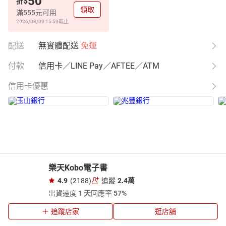
50
$
折
領取
滿555元可用
2026/08/09 15:59
截止
配送
無實體配送
免運
付款
信用卡／LINE Pay／AFTEE／ATM
信用卡優惠
樂天Kobo電子書
4.9
(2188)
追蹤
2.4萬
出貨速度
1 天
回應率
57%
追蹤店家
逛店舖