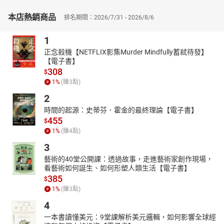
遣多名知識分子與間諜進入俄羅斯，鼓舞人民的愛國心。更重要的
本店熱銷商品
是，他們還必須阻止列寧回家，必要時得除掉他。
排名期間：2026/7/31 - 2026/8/6
德國與列寧達成協議，派遣一輛列車和士兵護送他直達俄國邊
1
界。這段旅程的計畫不斷修改，所經的國家各懷鬼胎，月台上也站
正念殺機【NETFLIX影集Murder Mindfully蓄弒待發】
滿了間諜。只是，各國想採取行動，卻拿不準動手的時機。
【電子書】
人類歷史上最重要的一班列車
308
$
本書生動刻劃列寧的人格特質，包括其暴烈的性格與絕不妥協的
1
%
(賺
3
點)
信念，也描繪出一戰中各國的處心積慮與局勢的詭譎多變。今日俄
2
羅斯的邊境與民族認同問題，在書中所描寫百年前的世界局勢，即
時間的起源：史蒂芬．霍金的最終理論【電子書】
可看出明顯的歷史脈絡。
455
$
一百年後，列寧對世界的影響仍然無法抹滅。他是世界上第一個
1
%
(賺
4
點)
共產帝國的建造者，也是整個蘇聯時代的精神指標，其做法與理念
3
啟發全世界的馬列主義者。世上少見任何思想可以傳播如此之遠，
且實際動員如此多國、如此多人，一切都起始於這趟為期八天的火
藝術的40堂公開課：透過故事，走進藝術家創作現場，
看藝術如何誕生、如何形塑人類生活【電子書】
車之行。
385
$
◎好評推薦
1
%
(賺
3
點)
這本書好看到讓我兩次在地鐵坐過了站……。本書是歷史書中的瑰
4
寶，從大戰倒數第二年截取一段時光，以此闡明一個大洲、一場革
一本書讀懂美元：9堂課解析美元邏輯，如何影響全球經
命、與一個動盪時刻的一系列心理狀態。梅里杜爾行文風趣、有判