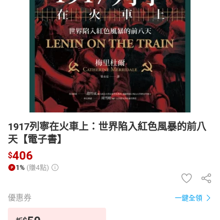
日本購物
電子/紙本書
HOT
1917列寧在火車上：世界陷入紅色風暴的前八
天【電子書】
406
$
1%
(賺4點)
優惠券
一鍵全領