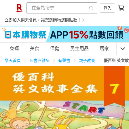
登入
立即加入樂天會員，讓您邊購物邊賺點數！
購物網分類
免運
美食
保健
民生用品
居家
3C
樂天首頁
圖書與雜誌
有聲書
親子教養
優百科 英文故
天天免運
美食蛋糕
養生保健
民生用品
居家生活
3C家電
運動休閒
親子玩具
女裝
男裝
化妝保養
情趣用品