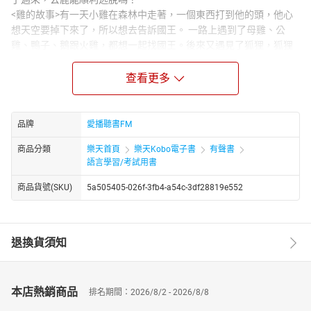
<雞的故事>有一天小雞在森林中走著，一個東西打到他的頭，他心
想天空要掉下來了，所以想去告訴國王。 一路上遇到了母雞、公
雞、鴨子、鵝跟火雞，都想一起找國王。後來又遇見了狐狸，狐狸
會帶他們去找國王嗎？
<北風和太陽>太陽、風和雲在天上大吵了一架，他們決定要舉行一
查看更多
場比賽，讓我們來看看到底誰能獲勝呢？
<三隻羊>要過橋吃草，卻遇上了一個巨人怪獸，他們能不能順利過
橋呢？
品牌
愛播聽書FM
<火藥箱>士兵在回家路上遇到了老巫婆。巫婆說在大樹洞底下有黃
商品分類
樂天首頁
樂天Kobo電子書
有聲書
金和一個打火匣，只要士兵替她取出打火匣,黃金就是他的。大樹洞
語言學習/考試用書
裡會有什麼危險嗎？
<龜兔賽跑>驕傲的兔子嘲笑小烏龜慢吞吞，於是烏龜決定要挑戰與
商品貨號(SKU)
5a505405-026f-3fb4-a54c-3df28819e552
兔子賽跑,到底誰會第一名。
<小錫兵>男孩生日,得到了一盒小錫兵，其中一隻是單腳兵！小錫兵
愛上了紙娃娃而得罪了盒中的傑克小丑。這天早晨他不小心跌出了
退換貨須知
窗外，是風太大還是邪惡玩具的魔法作祟呢？
播講介紹：
優百科的使命是成為最好的兒童英文教材！優百科提供最優質的兒
童美語教材，目前已為上千家國小、幼稚園、兒童英語補習班、安
本店熱銷商品
排名期間：2026/8/2 - 2026/8/8
親班提供教材之諮詢與銷售。