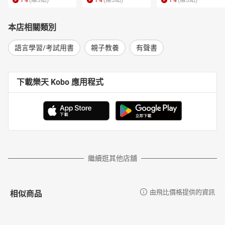
1
%
(賺
3
點)
1
%
(賺
3
點)
1
%
(賺
3
點)
本店相關類別
語言學習/考試用書
親子教養
有聲書
下載樂天 Kobo 應用程式
繼續逛其他店舖
相似商品
由飛比價格提供的資訊