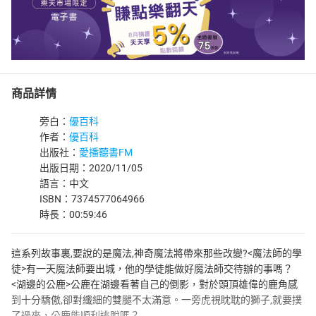
商品詳情
旁白：
優百科
作者：
優百科
出版社：
愛播聽書FM
出版日期：2020/11/05
語言：中文
ISBN：7374577064966
時長：00:59:46
這系列故事裏,要說的是魔法,神奇魔法將帶來那些改變?<魔法師的學
徒>有一天魔法師要出城，他的學徒能做好魔法師交待辦的事嗎？
<湖邊的公鹿>公鹿在湖邊看著自己的倒影，對於頭頂雄偉的鹿角感
到十分驕傲,卻對纖細的雙腿不太滿意。一旁虎視眈耽的獅子,就要撲
了過來，公鹿能順利逃脫嗎？