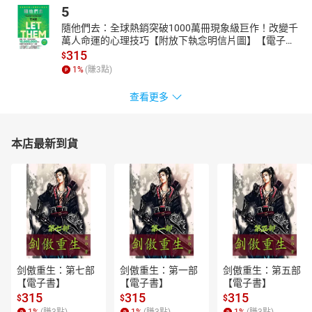
5
隨他們去：全球熱銷突破1000萬冊現象級巨作！改變千
萬人命運的心理技巧【附放下執念明信片圖】【電子
書】
315
$
1
%
(賺
3
點)
查看更多
本店最新到貨
剑傲重生：第七部
剑傲重生：第一部
剑傲重生：第五部
【電子書】
【電子書】
【電子書】
315
315
315
$
$
$