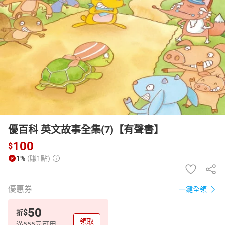
日本購物
電子/紙本書
HOT
優百科 英文故事全集(7)【有聲書】
100
$
1%
(賺1點)
優惠券
一鍵全領
50
$
折
領取
滿555元可用