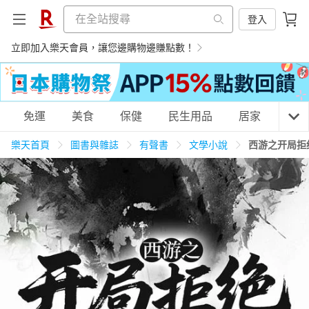
登入
立即加入樂天會員，讓您邊購物邊賺點數！
購物網分類
免運
美食
保健
民生用品
居家
3C
樂天首頁
圖書與雜誌
有聲書
文學小說
西游之开局拒
天天免運
美食蛋糕
養生保健
民生用品
居家生活
3C家電
運動休閒
親子玩具
女裝
男裝
化妝保養
情趣用品