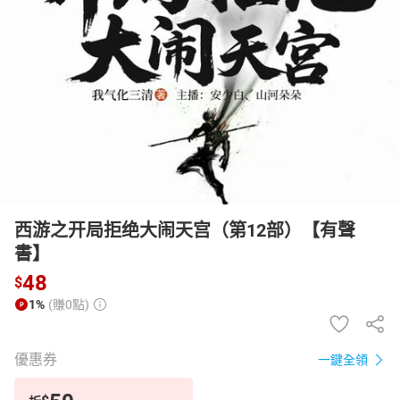
日本購物
電子/紙本書
HOT
西游之开局拒绝大闹天宫（第12部）【有聲
書】
48
$
1%
(賺0點)
優惠券
一鍵全領