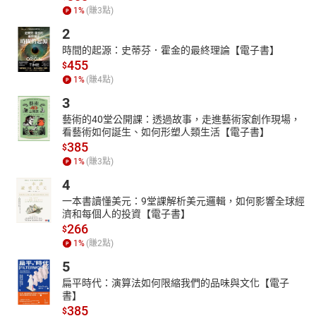
1
%
(賺
3
點)
2
時間的起源：史蒂芬．霍金的最終理論【電子書】
455
$
1
%
(賺
4
點)
3
藝術的40堂公開課：透過故事，走進藝術家創作現場，
看藝術如何誕生、如何形塑人類生活【電子書】
385
$
1
%
(賺
3
點)
4
一本書讀懂美元：9堂課解析美元邏輯，如何影響全球經
濟和每個人的投資【電子書】
266
$
1
%
(賺
2
點)
5
扁平時代：演算法如何限縮我們的品味與文化【電子
書】
385
$