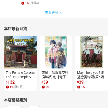
1
%
(賺
3
點)
查看更多
本店最新到貨
The Female Corone
前輩，請跟我交往
May I help you? 漸
r of Dali Temple Vo
(第6話)完【電子
近戀愛物語(第5話)
l.6【有聲書】
書】
【電子書】
132
39
39
$
$
$
1
%
(賺
1
點)
1
%
1
%
本店相關類別