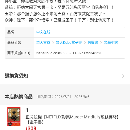
孙小圣：你竟敢对天庭不敬，我同你恩断义绝！
系统：拒绝大闹天宫第一次，奖励混沌先天至宝【噬魂枪】！
玉帝：那个猴子怎么还不来闹天宫，西方来敦促三次了。
众神：陛下，那个孙悟空，已经成圣了！千万，别让他来了！
品牌
中文在线
商品分類
樂天首頁
樂天Kobo電子書
有聲書
文學小說
商品貨號(SKU)
5a5a3b8d-cc3e-3998-8118-2b1fec348620
退換貨須知
本店熱銷商品
排名期間：2026/7/31 - 2026/8/6
1
正念殺機【NETFLIX影集Murder Mindfully蓄弒待發】
【電子書】
308
$