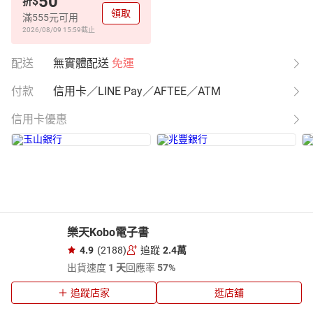
50
$
折
領取
滿555元可用
2026/08/09 15:59
截止
配送
無實體配送
免運
付款
信用卡／LINE Pay／AFTEE／ATM
信用卡優惠
樂天Kobo電子書
4.9
(2188)
追蹤
2.4萬
出貨速度
1 天
回應率
57%
追蹤店家
逛店舖