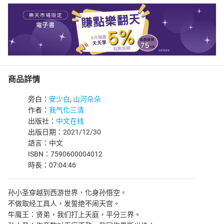
商品詳情
旁白：
安少白
,
山河朵朵
作者：
我气化三清
出版社：
中文在线
出版日期：2021/12/30
語言：中文
ISBN：7590600004012
時長：07:04:46
孙小圣穿越到西游世界，化身孙悟空。
不做取经工具人，发誓绝不闹天宫。
牛魔王：贤弟，我们打上天庭，平分三界。