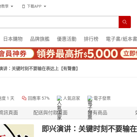
物教學
下載APP
日本購物
品牌旗艦
優惠活動
排行榜
電子書/紙本
演讲：关键时刻不要输在表达上【有聲書】
速度
1 天
回應率
57%
人氣店家
電子發票
資訊頁面
配送與付款頁面
所有商品
即兴演讲：关键时刻不要输在