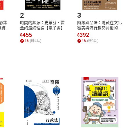
.選擇閱讀載具
Step2.
2
3
X影集
時間的起源：史蒂芬．霍
階級與品味：隱藏在文化
蓄弒待
金的最終理論【電子書】
審美與流行趨勢背後的地
位渴望【電子書】
455
392
$
$
1
%
(賺
4
點)
1
%
(賺
3
點)
式
退換貨規範
、LINE PAY、AFTEE
本店是否提供消費者保護法七日猶
之權利，遽消費者保護法及通訊交