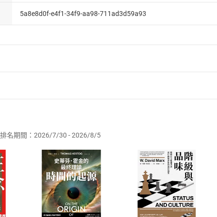
5a8e8d0f-e4f1-34f9-aa98-711ad3d59a93
者保護法
第
19
條第
1
項後段
暨
通訊交易解除權合理例外情事適用
供即為完成之線上服務，經消費者事先同意始提供。」 之商品
排名期間：2026/7/30 - 2026/8/5
訂購本店鋪之商品即代表知悉本店鋪所銷售之商品為電子書，屬
取電子書，不得請求退貨退款。
品
放入
購物車
登入
帳號
欲取消訂單或辦理退貨時，請登入樂天市場，並於「我的訂單」
Shopping cart
Login
將依您的申請進行審核，待審核通過後將為您辦理退款事宜。
市場須以整筆訂單為單位進行取消/退貨，恕無法以單支商品取消
如何開始使用？