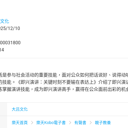
文化
5/12/10
00031800
14
话是参与社会活动的重要技能，面对公众如何把话说好、说得动
的技能。《即兴演讲：关键时刻不要输在表达上》介绍了即兴演
练掌握演讲技能，成为即兴演讲高手，赢得在公众面前出彩的机
大吕文化
樂天首頁
樂天Kobo電子書
有聲書
親子教養