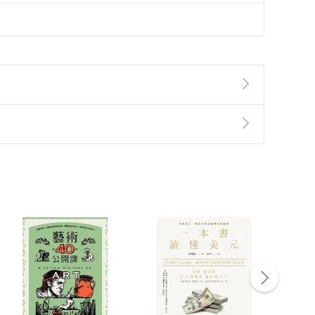
準則
第
2
條第
5
款之規定，「非以有形媒介提供之數位
，不適用消保法第
19
條第
1
項七日內無條件退貨之規
非以有形媒介提供之數位內容，消費者同意若訂購後
付款
方式
完成
訂單
中點選「瀏覽訂單明細」
>
「申請取消訂單
/
退
Payment
Complete
/退貨。