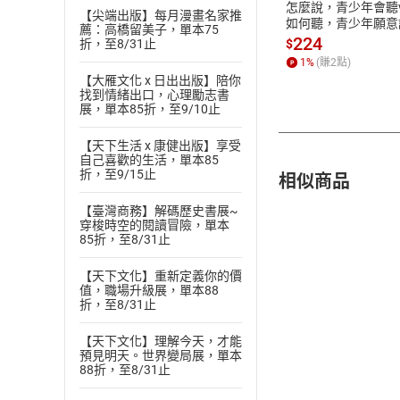
怎麼說，青少年會聽v
【尖端出版】每月漫畫名家推
如何聽，青少年願意
薦：高橋留美子，單本75
【電子書】
224
$
折，至8/31止
1
%
(賺
2
點)
【大雁文化 x 日出出版】陪你
找到情緒出口，心理勵志書
展，單本85折，至9/10止
【天下生活 x 康健出版】享受
自己喜歡的生活，單本85
相似商品
折，至9/15止
【臺灣商務】解碼歷史書展~
穿梭時空的閱讀冒險，單本
85折，至8/31止
【天下文化】重新定義你的價
值，職場升級展，單本88
折，至8/31止
【天下文化】理解今天，才能
預見明天。世界變局展，單本
88折，至8/31止