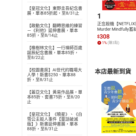
Step1
【皇冠文化】東野圭吾紀念書
展，單本85折起，至8/31止
1
正念殺機【NETFLI
【啟動文化】翻轉思維的練習
Murder Mindfully
－《利他》延伸書展，單本
發】【電子書】
308
85折，至8/14止
$
1
%
(賺
3
點)
【橡樹林文化】一行禪師百歲
誕辰紀念書展，單本85折，
至8/22止
【校園書房】AI世代的職場大
本店最新到貨
人學！新書$250、單本88
折，至8/31止
【蓋亞文化】黃易作品展，單
本85折、套書75折，至8/20
止
付款方
【皇冠文化】《曉星》、《白
雪公主殺人事件【童話破滅
版】》新書延伸書展，單本
ATM轉帳、信用卡
88折，至8/31止