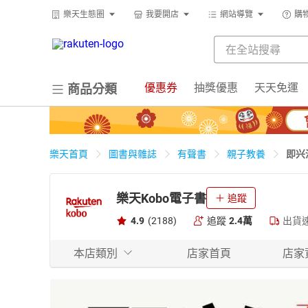
樂天生態圈
我要開店
網站導覽
購
優惠券
抽獎優惠
天天免運
商品分類
即兴
樂天首頁
圖書與雜誌
有聲書
親子教養
樂天Kobo電子書
追蹤
4.9
(2188)
追蹤
2.4萬
出貨
本店類別
店家首頁
店家