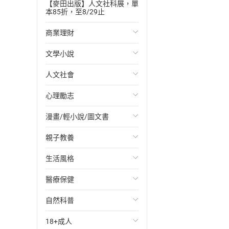
【麥田出版】人文社科展，單
本85折，至8/29止
商業理財
文學小說
投資理財
人文社會
經濟/趨勢
歐美文學
心理勵志
財務/金融
日本文學
國際關係
漫畫/輕小說/圖文書
管理/領導
韓國文學
政治
心靈成長/情緒
親子教養
職場工作術
華文文學
社會科學
人際關係
輕小說
生活風格
成功法
經典文學
台灣/中國歷史
兩性關係
奇幻/科幻
教育現場
醫療保健
行銷/廣告
成長/家庭生活小說
日/韓歷史
心理學
愛情故事
兒童文學/故事
飲食/食譜
自然科普
傳記
懸疑/推理小說
其他歷史/史學
職場/社會寫實
兒童科普/學習
健身/美顏
健康/養生
18+成人
商務/商學
科幻/奇幻小說
法律
懸疑/推理
育兒百科
運動/遊戲
常見疾病
生物科學