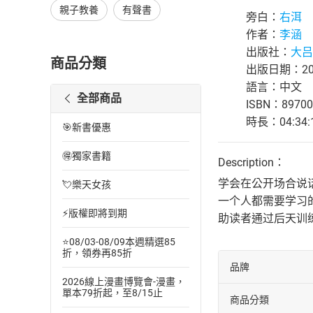
親子教養
有聲書
旁白：
右洱
作者：
李涵
出版社：
大吕
商品分類
出版日期：202
語言：中文
全部商品
ISBN：89700
時長：04:34:
🎯新書優惠
🉐獨家書籍
Description：
学会在公开场合说
💘樂天女孩
一个人都需要学习
⚡版權即將到期
助读者通过后天训
⭐08/03-08/09本週精選85
折，領券再85折
品牌
2026線上漫畫博覽會-漫畫，
單本79折起，至8/15止
商品分類