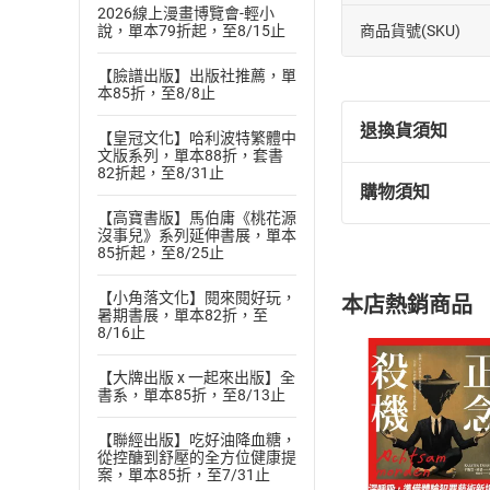
2026線上漫畫博覽會-輕小
商品貨號(SKU)
說，單本79折起，至8/15止
【臉譜出版】出版社推薦，單
本85折，至8/8止
退換貨須知
【皇冠文化】哈利波特繁體中
文版系列，單本88折，套書
82折起，至8/31止
購物須知
退換貨規定：
【高寶書版】馬伯庸《桃花源
(
一
)
依
消費
沒事兒》系列延伸書展，單本
85折起，至8/25止
內容或一經提
購書須知
定。
【小角落文化】閱來閱好玩，
本店熱銷商品
(
二
)
消費者
暑期書展，單本82折，至
8/16止
且已下載
/
存
挑選
商
退貨方式：您
【大牌出版 x 一起來出版】全
Choose
書系，單本85折，至8/13止
貨」，本店鋪
請注意，樂天
【聯經出版】吃好油降血糖，
購書後，
從控醣到舒壓的全方位健康提
案，單本85折，至7/31止