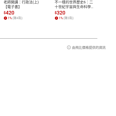
老師開講：行政法(上)
不一樣的世界歷史6：二
警專
品性
客服電話：0080-1857077
【電子書】
十世紀宇宙與生命科學大
題全
進步【電子書】
書】
請參
客服信箱：
聯絡店家
420
320
57
$
$
$
1
%
(賺
4
點)
1
%
(賺
3
點)
1
%
由飛比價格提供的資訊