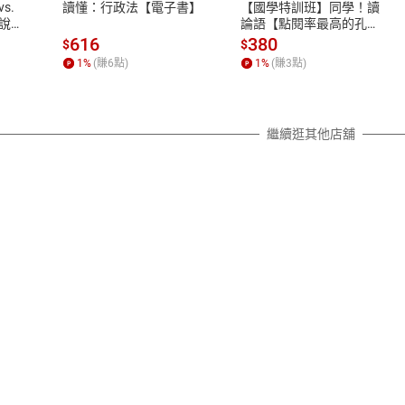
s.
讀懂：行政法【電子書】
【國學特訓班】同學！讀
除權合理例外情事適用準則，依商
說
論語【點閱率最高的孔子
篇】逗趣的文配圖情境式
質各有不同規定。詳細退換貨說明
616
380
$
$
講解，學習聖人老師和學
照各商品說明。
1
%
(賺
6
點)
1
%
(賺
3
點)
霸弟子的高情商，開拓人
詳細說明
生格局！【電子書】
繼續逛其他店舖