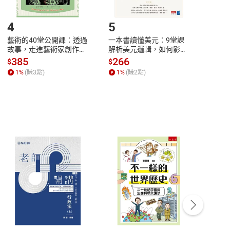
登入帳號，下載書籍後看書
4
5
6
藝術的40堂公開課：透過
一本書讀懂美元：9堂課
本物
故事，走進藝術家創作現
解析美元邏輯，如何影響
說，
場，看藝術如何誕生、如
全球經濟和每個人的投資
來】
385
266
28
$
$
$
何形塑人類生活【電子
【電子書】
1
%
(賺
3
點)
1
%
(賺
2
點)
1
%
書】
客服資訊
豫期
服務時間：週一到週五 10:00-12:00、
易解
13:00-17:00 (國定假日及例假日休息)