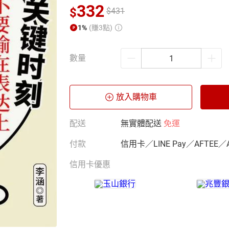
332
$
$
431
1%
(賺3點)
數量
放入購物車
配送
無實體配送
免運
付款
信用卡／LINE Pay／AFTEE／
信用卡優惠