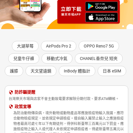
大湖草莓
AirPods Pro 2
OPPO Reno7 5G
兒童牛仔褲
移動式冷氣
CHANEL香奈兒 短夾
護膝
天文望遠鏡
InBody 體脂計
日本 eSIM
防詐騙提醒
台灣樂天市場與店家不會主動致電要求解除分期付款、要求ATM轉帳。
政策宣導
為防治動物傳染病，境外動物或動物產品等應施檢疫物輸入我國，應符
合動物檢疫規定，並依規定申請檢疫。擅自輸入屬禁止輸入之應施檢疫
物者最高可處七年以下有期徒刑，得併科新臺幣三百萬元以下罰金。應
施檢疫物之輸入人或代理人未依規定申請檢疫者，得處新臺幣五萬元以