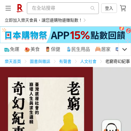
登入
立即加入樂天會員，讓您邊購物邊賺點數！
購物網分類
免運
美食
保健
民生用品
居家
3C
樂天首頁
圖書與雜誌
有聲書
人文社會
老窮奇幻紀事
天天免運
美食蛋糕
養生保健
民生用品
居家生活
3C家電
運動休閒
親子玩具
女裝
男裝
化妝保養
情趣用品