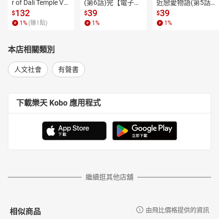
r of Dali Temple Vo
(第6話)完【電子
近戀愛物語(第5話)
是一種選擇》、《黃金男人》、《時代如何轉了彎：蔡英文與臺灣
l.6【有聲書】
書】
【電子書】
132
39
39
轉型八年》、《戒不掉的癮世代: 臺灣的毒梟、大麻、咖啡包與地下
$
$
$
1
%
(賺
1
點)
1
%
1
%
經濟》等。
本店相關類別
人文社會
有聲書
下載樂天 Kobo 應用程式
繼續逛其他店舖
相似商品
由飛比價格提供的資訊