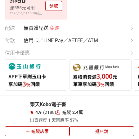
50
$
折
領取
滿555元可用
2026/08/09 15:59
截止
配送
無實體配送
免運
付款
信用卡／LINE Pay／AFTEE／ATM
信用卡優惠
樂天Kobo電子書
4.9
(2188)
追蹤
2.4萬
出貨速度
1 天
回應率
57%
追蹤店家
逛店舖