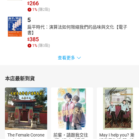
266
$
張心哲
1
%
(賺
2
點)
政大新聞系畢業，擁有新聞業及表演藝術的雙重訓練，現為配音
5
員、音樂劇演員、影視演員及爵士歌手。劇場演出經歷有音樂劇
扁平時代：演算法如何限縮我們的品味與文化【電子
《飲食男女》、《何日君再來》、《渭水春風》、《傾城記》等。
書】
於2020年加入鏡好聽學院擔任聲音主播，在鏡好聽的有聲書作品有
385
$
《師大公園地下社會》、《一個乾淨明亮的地方》、《我們的時
1
%
(賺
3
點)
代》、《薩提爾的守護之心》、《對話的力量》、《成為真正的
人》、《山、雲與蕃人》、《為什麼我們要在意美國？》、《八尺
查看更多
門的辯護人》、《殺戮的艱難》、《叛國者》、《童話世界》、
《時代如何轉了彎：蔡英文與臺灣轉型八年》等。
鄭佳如
本店最新到貨
畢業於國立臺灣藝術大學戲劇學系，曾離開劇場到國外短暫工作，
才發現自己最愛的還是劇場。擅長即興表演，為OK的即興劇工作室
固定成員，演出作品有：《拼貼 The Collage》、《卡拉OK的》、
《輝夜，來自月亮的公主》、《熱帶魚》等。於2020年加入鏡好聽
學院擔任聲音主播，目前在鏡好聽的有聲書作品有《歡迎光臨分手
事務所》、《有一天，禪》、《職場冷暴力》、《種地書》、《沙
茶：戰後潮汕移民與臺灣飲食變遷》、《紅房子：圓山大飯店的當
時與此刻》、《可以強悍，也可以示弱》、《孟買春秋》、《善良
The Female Corone
前輩，請跟我交往
May I help you? 漸