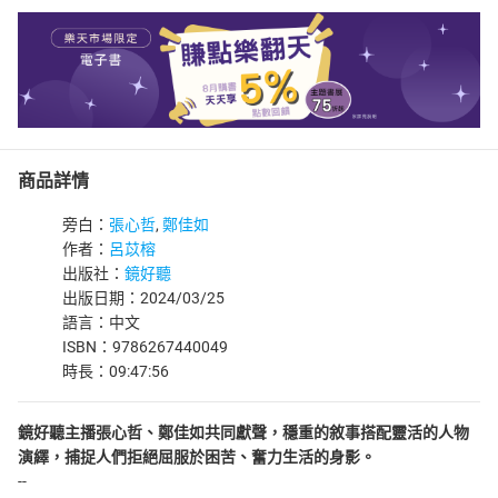
商品詳情
旁白：
張心哲
,
鄭佳如
作者：
呂苡榕
出版社：
鏡好聽
出版日期：2024/03/25
語言：中文
ISBN：9786267440049
時長：09:47:56
鏡好聽主播張心哲、鄭佳如共同獻聲，穩重的敘事搭配靈活的人物
演繹，捕捉人們拒絕屈服於困苦、奮力生活的身影。
--