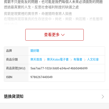
貧窮不只是街友的問題，也可能是我們每個人未來必須面對的問題
透過最真實的人生，反思社會福利制度的缺漏之處
貧窮是現實裡的異世界，命運隨時會將人拋進
在殘酷與寬容兼具的生存迷宮中，夠老、夠窮、夠孤獨，才能獲得
福利身分
這是為了存活，必須斬斷血脈、重新締結人際網絡的人們
查看更多
流落街頭是老齡貧窮者最極端的體現，研究報告中冷冰冰的文字，
是街頭上真實的生活模樣。他們生活在被戲稱為臺灣最大迷宮的臺
北車站外，而有幸能負擔租屋的人，卻也常委身在迷宮般彎繞的巷
品牌
鏡好聽
弄陋居中。生活裡滿是屏障，讓他們宛若陷入「軟禁」狀態，總是
「沒得選」。這群「沒得選」的人，是怎麼在處處限制的環境裡，
商品分類
樂天首頁
樂天Kobo電子書
有聲書
人文社會
相互協作著活下來的？
商品貨號(SKU)
5aa7aa77-102d-3dd0-a34a-e14bb0d46699
為了申請福利身分，八十歲的阿健不得不向久未謀面的兒子提告遺
棄，以讓法院證明自己孤苦無依，沒有家庭支持，才有資格被救
ISBN
9786267440049
濟；未達法定老齡的鍾建國，無法取得社會福利的入場券，只能靠
著街頭舉牌領取微薄收入，卻怕自己尚無老年補助及工作機會隨時
消失，連最便宜的房間都不敢租。為了取得戶籍，及隨之綁定的社
退換貨須知
福身分，靠低收補助過活的阿生也只能在寸土寸金的「首善之都」
中，尋找安全與環境皆不佳，但不嫌棄老齡者的出租物件，軟禁在
迷宮般重重巷弄中的困窘爛屋。