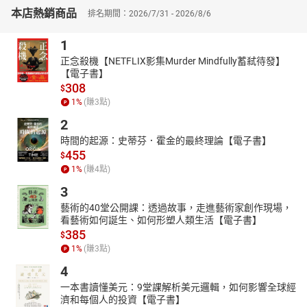
本店熱銷商品
白領中產向下流動、老年退休保障不足，即使努力工作到退休，仍
排名期間：2026/7/31 - 2026/8/6
可能被命運找上，一不小心就落入經濟困境。在老齡貧窮者和社會
1
福利間，擋著希臘神話裡的魔物：史芬克斯，為企圖申請社會福利
的人提出幾道難題，那些無法通過考驗的人，只得淪為福利制度的
正念殺機【NETFLIX影集Murder Mindfully蓄弒待發】
局外人。
【電子書】
308
$
呂苡榕從臺北車站的無家者開始，在疫情前後接觸他們的人生經
1
%
(賺
3
點)
歷、人際網絡，延伸出老齡貧窮者從生到死所遇到的，被社會福利
網所漏接的問題，並透過他們的日常，記錄出這群人拒絕屈服於困
2
苦的生命軌跡。
時間的起源：史蒂芬．霍金的最終理論【電子書】
455
====
$
授權單位：鏡文學
1
%
(賺
4
點)
錄製單位：鏡好聽團隊
3
【作者簡介】
藝術的40堂公開課：透過故事，走進藝術家創作現場，
看藝術如何誕生、如何形塑人類生活【電子書】
呂苡榕
385
$
《鏡週刊》文化組記者。曾任《台灣立報》、《新新聞》、端傳媒
1
%
(賺
3
點)
和《今周刊》記者，關注社政、環境和勞工等議題。二〇二〇年報
4
導高齡經濟弱勢者的租屋困境議題，開始關心臺灣超高齡社會降臨
後，伴隨而來的老齡貧窮問題。
一本書讀懂美元：9堂課解析美元邏輯，如何影響全球經
濟和每個人的投資【電子書】
【朗讀者簡介】