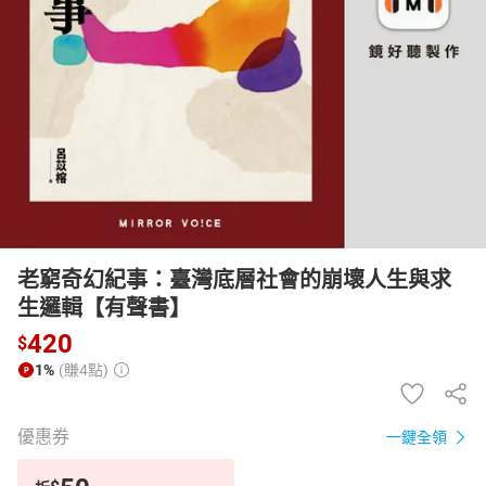
日本購物
電子/紙本書
HOT
老窮奇幻紀事：臺灣底層社會的崩壞人生與求
生邏輯【有聲書】
420
$
1%
(賺4點)
優惠券
一鍵全領