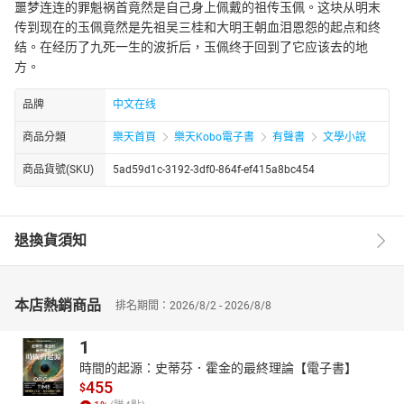
噩梦连连的罪魁祸首竟然是自己身上佩戴的祖传玉佩。这块从明末
传到现在的玉佩竟然是先祖吴三桂和大明王朝血泪恩怨的起点和终
结。在经历了九死一生的波折后，玉佩终于回到了它应该去的地
方。
品牌
中文在线
商品分類
樂天首頁
樂天Kobo電子書
有聲書
文學小說
商品貨號(SKU)
5ad59d1c-3192-3df0-864f-ef415a8bc454
退換貨須知
本店熱銷商品
排名期間：2026/8/2 - 2026/8/8
1
時間的起源：史蒂芬．霍金的最終理論【電子書】
455
$