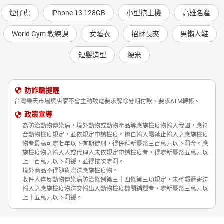
煙仔虎
iPhone 13 128GB
小型挖土機
高雄名產
World Gym 教練課
女睡衣
招財長夾
男懶人鞋
短髮造型
粳米
防詐騙提醒
台灣樂天市場與店家不會主動致電要求解除分期付款、要求ATM轉帳。
政策宣導
為防治動物傳染病，境外動物或動物產品等應施檢疫物輸入我國，應符
合動物檢疫規定，並依規定申請檢疫。擅自輸入屬禁止輸入之應施檢疫
物者最高可處七年以下有期徒刑，得併科新臺幣三百萬元以下罰金。應
施檢疫物之輸入人或代理人未依規定申請檢疫者，得處新臺幣五萬元以
上一百萬元以下罰鍰，並得按次處罰。
境外商品不得隨貨贈送應施檢疫物。
收件人違反動物傳染病防治條例第三十四條第三項規定，未將郵遞寄送
輸入之應施檢疫物送交輸出入動物檢疫機關銷燬者，處新臺幣三萬元以
上十五萬元以下罰鍰。