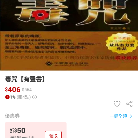
日本購物
電子/紙本書
HOT
毒咒【有聲書】
406
$
$
564
1%
(賺4點)
優惠券
一鍵全領
50
$
折
領取
滿555元可用