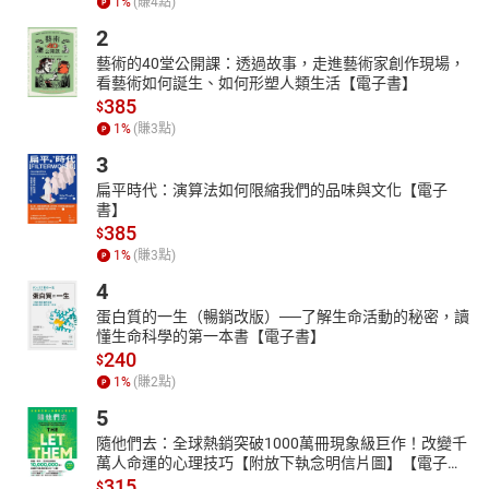
1
%
(賺
4
點)
2
藝術的40堂公開課：透過故事，走進藝術家創作現場，
看藝術如何誕生、如何形塑人類生活【電子書】
385
$
1
%
(賺
3
點)
3
扁平時代：演算法如何限縮我們的品味與文化【電子
書】
385
$
1
%
(賺
3
點)
4
蛋白質的一生（暢銷改版）──了解生命活動的秘密，讀
懂生命科學的第一本書【電子書】
240
$
1
%
(賺
2
點)
5
隨他們去：全球熱銷突破1000萬冊現象級巨作！改變千
萬人命運的心理技巧【附放下執念明信片圖】【電子
書】
315
$