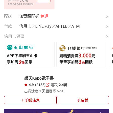
2026/08/09 15:59
截止
配送
無實體配送
免運
付款
信用卡／LINE Pay／AFTEE／ATM
信用卡優惠
樂天Kobo電子書
4.9
(2188)
追蹤
2.4萬
出貨速度
1 天
回應率
57%
追蹤店家
逛店舖