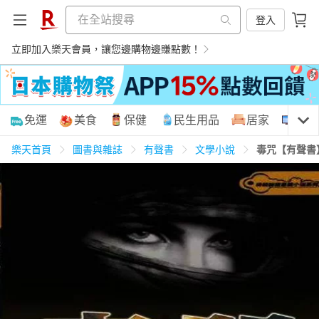
登入
立即加入樂天會員，讓您邊購物邊賺點數！
購物網分類
免運
美食
保健
民生用品
居家
3C
樂天首頁
圖書與雜誌
有聲書
文學小說
毒咒【有聲書
天天免運
美食蛋糕
養生保健
民生用品
居家生活
3C家電
運動休閒
親子玩具
女裝
男裝
化妝保養
情趣用品