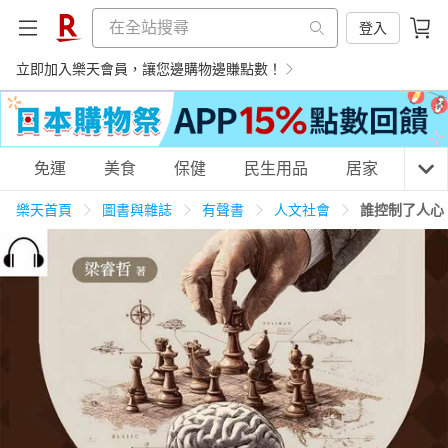
登入
立即加入樂天會員，讓您邊購物邊賺點數！
購物網分類
免運
美食
保健
民生用品
居家
3C
樂天首頁
圖書與雜誌
有聲書
人文社會
誰控制了人心
天天免運
美食蛋糕
養生保健
民生用品
居家生活
3C家電
運動休閒
親子玩具
女裝
男裝
化妝保養
情趣用品