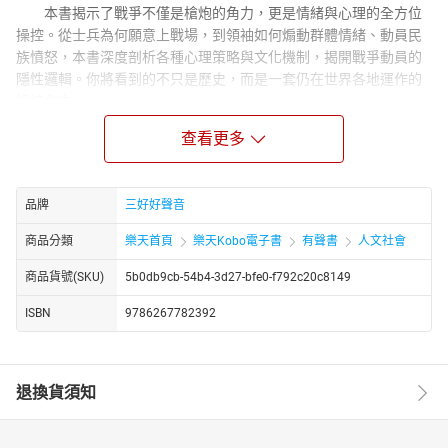
本書揭示了戰爭不僅是槍炮的角力，更是情緒與心理的全方位
操控。從士兵為何願意上戰場，到領袖如何煽動群體情緒、動員民
族憤怒，本書深度剖析各種心理策略與文化機制，揭開戰爭動員的
隱性邏輯。你將看到的不只是歷史，而是一套仍在世界各地運作的
操控劇本。
【恐懼，是最有效的戰術】
查看更多
政權如何用「內部敵人」製造焦慮？媒體如何讓虛假訊息看起
來比真相更可信？從認知操控到情緒勒索，書中以大量實例揭露資
訊戰的技術與心理學根源。這不是理論推演，而是現代社會真實上
品牌
三好好聲音
演的「全民心理戰」。
商品分類
樂天首頁
樂天Kobo電子書
有聲書
人文社會
【士兵逃跑的瞬間，究竟發生了什麼？】
不是每一場敗仗都輸在武器。書中詳細分析了士氣崩潰的心理
商品貨號(SKU)
5b0db9cb-54b4-3d27-bfe0-f792c20c8149
節點——從創傷記憶、集體崩潰到習得性無助，每一個情緒裂縫，都
ISBN
9786267782392
是整體戰局崩解的前奏。當心理支撐瓦解，戰力瞬間歸零。
【不是輸掉戰爭，而是信仰崩盤】
政權倒臺往往始於信仰系統的瓦解，而非純軍事失利。從納粹
退換貨須知
德國、日本戰敗到蘇聯解體，本書指出「我們原本是正義的」這種
信念崩潰所帶來的心理震撼。當群體無法再相信過去的敘事，戰後
的政治重構便從這場心理廢墟開始。