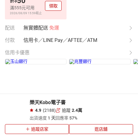
50
$
折
領取
滿555元可用
2026/08/09 15:59
截止
配送
無實體配送
免運
付款
信用卡／LINE Pay／AFTEE／ATM
信用卡優惠
樂天Kobo電子書
4.9
(2188)
追蹤
2.4萬
出貨速度
1 天
回應率
57%
追蹤店家
逛店舖