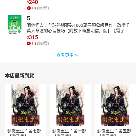
240
$
1
%
(賺
2
點)
5
隨他們去：全球熱銷突破1000萬冊現象級巨作！改變千
萬人命運的心理技巧【附放下執念明信片圖】【電子
書】
315
$
1
%
(賺
3
點)
查看更多
本店最新到貨
剑傲重生：第七部
剑傲重生：第一部
剑傲重生：第五部