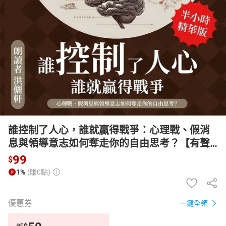
日本購物
電子/紙本書
HOT
誰控制了人心，誰就贏得戰爭：心理戰、假消
息與領導意志如何奪走你的自由思考？【有聲
書】
99
$
1%
(賺0點)
優惠券
一鍵全領