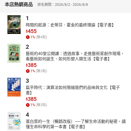
本店熱銷商品
【戰爭結束，心還在戰場上】
排名期間：2026/8/2 - 2026/8/8
本書最後帶你進入創傷後社會的心理重建現場——國族如何轉化
1
仇恨、安置創傷？南非的真相與和解、德國的歷史教育、以色列的
時間的起源：史蒂芬．霍金的最終理論【電子書】
全民防衛心態，各種國家治理範式交鋒於一個核心問題：「仇恨能
455
$
被治癒嗎？」這是對未來戰爭風險最深刻的預警。
1
%
(賺
4
點)
〔本書特色〕
2
戰爭的槍聲總有停歇的一天，但人心中的戰場卻可能永無止息。本
書以心理學視角，解構群體為何甘願赴死、領袖如何煽動信仰、政
藝術的40堂公開課：透過故事，走進藝術家創作現場，
看藝術如何誕生、如何形塑人類生活【電子書】
權如何操縱恐懼。從前線士兵的潰堤瞬間到全民情緒的被動員機
385
制，層層揭開戰爭不為人知的心理劇本，直指現代社會最沉默卻最
$
1
%
(賺
3
點)
致命的戰爭形式。
3
扁平時代：演算法如何限縮我們的品味與文化【電子
書】
385
$
1
%
(賺
3
點)
4
蛋白質的一生（暢銷改版）──了解生命活動的秘密，讀
懂生命科學的第一本書【電子書】