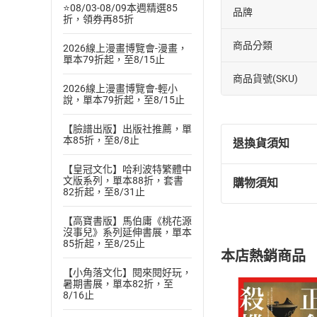
⭐08/03-08/09本週精選85
品牌
折，領券再85折
商品分類
2026線上漫畫博覽會-漫畫，
單本79折起，至8/15止
商品貨號(SKU)
2026線上漫畫博覽會-輕小
說，單本79折起，至8/15止
【臉譜出版】出版社推薦，單
本85折，至8/8止
退換貨須知
【皇冠文化】哈利波特繁體中
文版系列，單本88折，套書
購物須知
退換貨規定：
82折起，至8/31止
(
一
)
依
消費
【高寶書版】馬伯庸《桃花源
內容或一經提
沒事兒》系列延伸書展，單本
購書須知
定。
85折起，至8/25止
本店熱銷商品
(
二
)
消費者
【小角落文化】閱來閱好玩，
且已下載
/
存
暑期書展，單本82折，至
挑選
商
8/16止
退貨方式：您
Choose
貨」，本店鋪