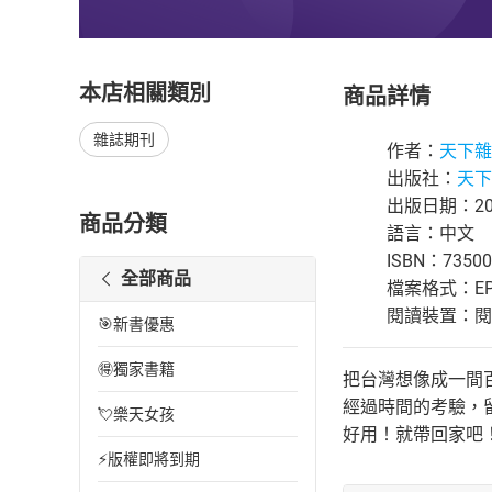
本店相關類別
商品詳情
雜誌期刊
作者：
天下雜
出版社：
天下
出版日期：201
商品分類
語言：中文
ISBN：73500
全部商品
檔案格式：EP
閱讀裝置：閱讀器
🎯新書優惠
🉐獨家書籍
把台灣想像成一間
經過時間的考驗，
💘樂天女孩
好用！就帶回家吧
⚡版權即將到期