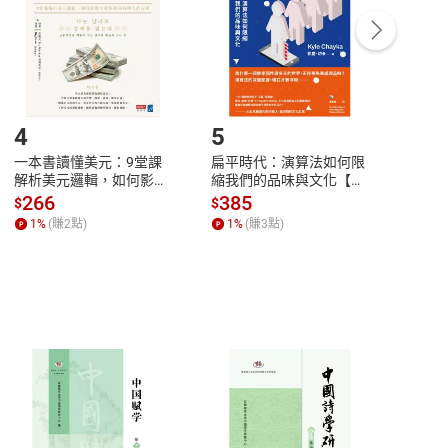
/退貨。
登入帳號，下載書籍後看書
4
5
6
一本書讀懂美元：9堂課
扁平時代：演算法如何限
本物
解析美元邏輯，如何影響
縮我們的品味與文化【電
說，
全球經濟和每個人的投資
子書】
來】
266
385
28
$
$
$
【電子書】
1
%
(賺
2
點)
1
%
(賺
3
點)
1
%