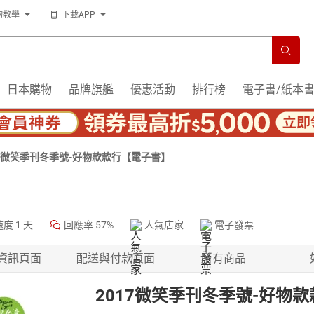
物教學
下載APP
日本購物
品牌旗艦
優惠活動
排行榜
電子書/紙本
17微笑季刊冬季號-好物款款行【電子書】
速度
1 天
回應率
57%
人氣店家
電子發票
資訊頁面
配送與付款頁面
所有商品
2017微笑季刊冬季號-好物