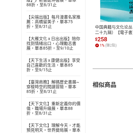
版】》新書延伸書展，單本
付款方
88折，至8/31止
ATM轉帳、信用卡
【尖端出版】每月漫畫名家推
薦：高橋留美子，單本75
折，至8/31止
中国典籍与文化论丛
二十九辑）【電子書
258
【大雁文化 x 日出出版】陪你
$
找到情緒出口，心理勵志書
1
%
(賺
2
點)
展，單本85折，至9/10止
【天下生活 x 康健出版】享受
自己喜歡的生活，單本85
折，至9/15止
【臺灣商務】解碼歷史書展~
相似商品
穿梭時空的閱讀冒險，單本
85折，至8/31止
【天下文化】重新定義你的價
值，職場升級展，單本88
折，至8/31止
【天下文化】理解今天，才能
預見明天。世界變局展，單本