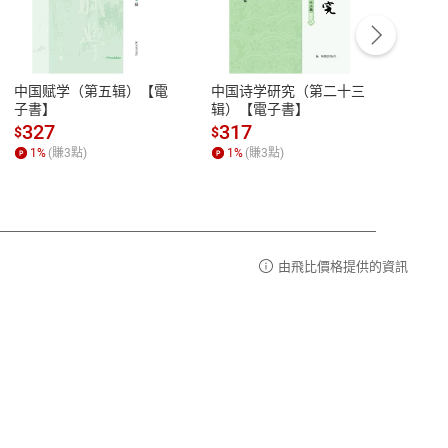
客服資訊
豫期
服務時間：週一到週五 10:00-12:00、
易解
13:00-17:00 (國定假日及例假日休息)
中国赋学（第五辑）【電
中国诗学研究（第二十三
中国
品性
客服電話：0080-1857077
子書】
辑）【電子書】
二十
請參
客服信箱：
聯絡店家
327
317
28
$
$
$
1
%
(賺
3
點)
1
%
(賺
3
點)
1
%
由飛比價格提供的資訊