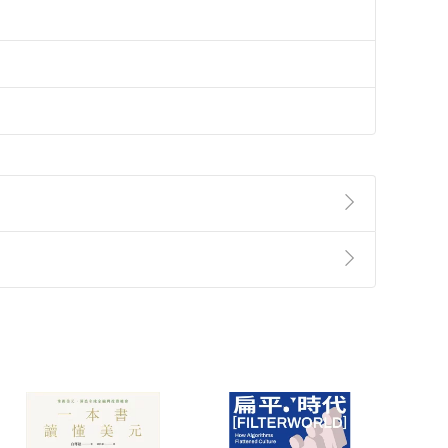
準則
第
2
條第
5
款之規定，「非以有形媒介提供之數位
，不適用消保法第
19
條第
1
項七日內無條件退貨之規
非以有形媒介提供之數位內容，消費者同意若訂購後
付款
方式
完成
訂單
中點選「瀏覽訂單明細」
>
「申請取消訂單
/
退
Payment
Complete