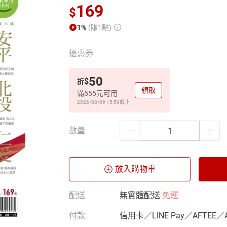
169
$
1%
(賺1點)
優惠券
50
$
折
領取
滿555元可用
2026/08/09 15:59
截止
數量
放入購物車
配送
無實體配送
免運
付款
信用卡／LINE Pay／AFTEE／