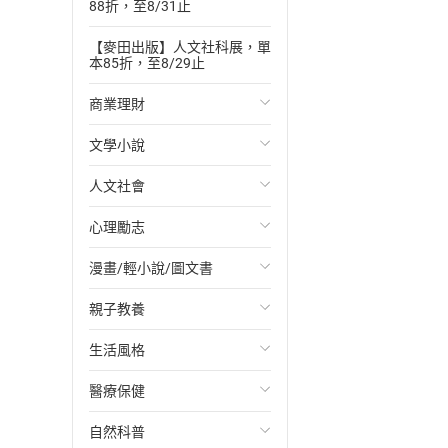
88折，至8/31止
【麥田出版】人文社科展，單
本85折，至8/29止
商業理財
文學小說
投資理財
人文社會
經濟/趨勢
歐美文學
心理勵志
財務/金融
日本文學
國際關係
漫畫/輕小說/圖文書
管理/領導
韓國文學
政治
心靈成長/情緒
親子教養
職場工作術
華文文學
社會科學
人際關係
輕小說
生活風格
成功法
經典文學
台灣/中國歷史
兩性關係
奇幻/科幻
教育現場
醫療保健
行銷/廣告
成長/家庭生活小說
日/韓歷史
心理學
愛情故事
兒童文學/故事
飲食/食譜
自然科普
傳記
懸疑/推理小說
其他歷史/史學
職場/社會寫實
兒童科普/學習
健身/美顏
健康/養生