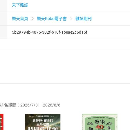
天下雜誌
樂天首頁
樂天Kobo電子書
雜誌期刊
5b29794b-4075-302f-b10f-1beae2c6d15f
者保護法
第
19
條第
1
項後段
暨
通訊交易解除權合理例外情事適用
供即為完成之線上服務，經消費者事先同意始提供。」 之商品
排名期間：2026/7/31 - 2026/8/6
訂購本店鋪之商品即代表知悉本店鋪所銷售之商品為電子書，屬
取電子書，不得請求退貨退款。
品
放入
購物車
登入
帳號
欲取消訂單或辦理退貨時，請登入樂天市場，並於「我的訂單」
Shopping cart
Login
將依您的申請進行審核，待審核通過後將為您辦理退款事宜。