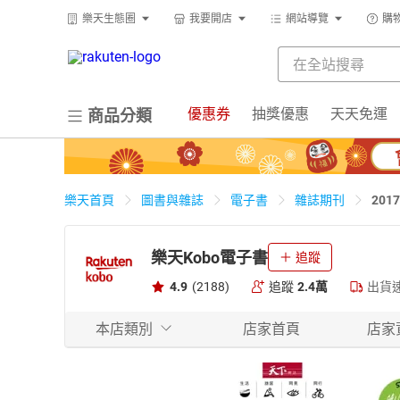
樂天生態圈
我要開店
網站導覽
購
優惠券
抽獎優惠
天天免運
商品分類
20
樂天首頁
圖書與雜誌
電子書
雜誌期刊
樂天Kobo電子書
追蹤
4.9
(2188)
追蹤
2.4萬
出貨
本店類別
店家首頁
店家