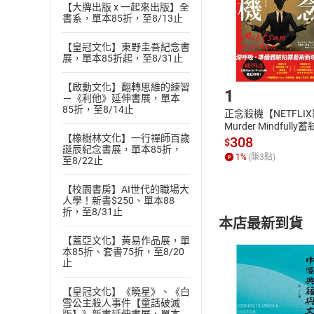
【大牌出版 x 一起來出版】全
請注意，樂天
書系，單本85折，至8/13止
購書後，
【皇冠文化】東野圭吾紀念書
展，單本85折起，至8/31止
Step1
【啟動文化】翻轉思維的練習
1
－《利他》延伸書展，單本
85折，至8/14止
正念殺機【NETFLI
Murder Mindfully
【橡樹林文化】一行禪師百歲
發】【電子書】
308
$
誕辰紀念書展，單本85折，
1
%
(賺
3
點)
至8/22止
【校園書房】AI世代的職場大
人學！新書$250、單本88
折，至8/31止
本店最新到貨
【蓋亞文化】黃易作品展，單
本85折、套書75折，至8/20
止
【皇冠文化】《曉星》、《白
雪公主殺人事件【童話破滅