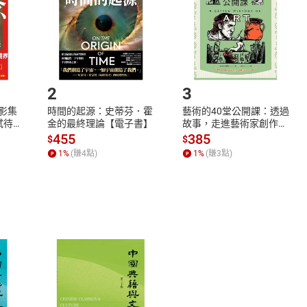
市場須以整筆訂單為單位進行取消/退貨，恕無法以單支商品取消
如何開始使用？
.選擇閱讀載具
Step2.
2
3
X影集
時間的起源：史蒂芬．霍
藝術的40堂公開課：透過
蓄弒待
金的最終理論【電子書】
故事，走進藝術家創作現
場，看藝術如何誕生、如
455
385
$
$
何形塑人類生活【電子
1
%
(賺
4
點)
1
%
(賺
3
點)
書】