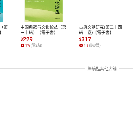
式
退換貨規範
、LINE PAY、AFTEE
本店是否提供消費者保護法七日猶
之權利，遽消費者保護法及通訊交
（第
中国典籍与文化论丛（第
古典文献研究(第二十四
除權合理例外情事適用準則，依商
】
三十辑）【電子書】
辑上卷)【電子書】
質各有不同規定。詳細退換貨說明
229
317
$
$
照各商品說明。
1
%
(賺
2
點)
1
%
(賺
3
點)
詳細說明
繼續逛其他店舖