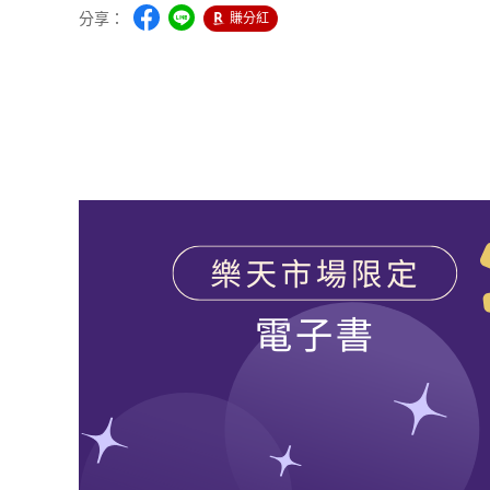
分享：
賺分紅