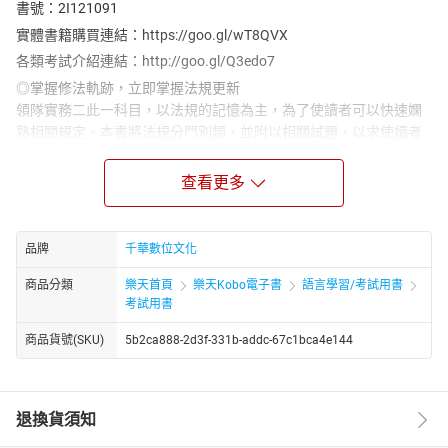
書號：2I121091
實體書籍購買連結：https://goo.gl/wT8QVX
各類考試介紹連結：http://goo.gl/Q3edo7
◎掌握修法軌跡，立即掌握法規更新
領隊實務二此一科目，以法規的記憶為主，為了使讀者可以快速嫻
熟相關規定。本書將法規分門別類，並附以相關試題，以求使讀者
快速過關，獲取領隊考試證照。
◎考點標註+重點提示+最新題型分析
查看更多
本書於課文中標示出近七年曾考過之內容，並穿插近年考古題。考
生既可由此瞭解近年命題趨勢，也可透過考古題測知自身學習成
果，並瞭解命題方式。無論你是有豐富從業經驗的老手，還是剛從
品牌
千華數位文化
大學新手村畢業的菜鳥，你只需多加演練，將錯誤的題目細心訂
商品分類
樂天首頁
樂天Kobo電子書
語言學習/考試用書
正，類似的題目再出個一百次，也不害怕！讓本書成為您考取領隊
考試用書
證照的最佳捷徑！
★書中部分章節提供名師影音教學，掃描QR code可立即觀看私房講
商品貨號(SKU)
5b2ca888-2d3f-331b-addc-67c1bca4e144
解。
★可搭配千華影音函授學習，相關資訊請上千華網路書店，搜尋
「領隊人員」！
退換貨須知