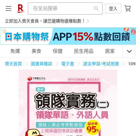
登入
立即加入樂天會員，讓您邊購物邊賺點數！
購物網分類
免運
美食
保健
民生用品
居家
3C
樂天首頁
圖書與雜誌
電子書
語言學習/考試用書
10
天天免運
美食蛋糕
養生保健
民生用品
居家生活
3C家電
運動休閒
親子玩具
女裝
男裝
化妝保養
情趣用品