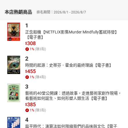
本店熱銷商品
排名期間：2026/8/1 - 2026/8/7
1
正念殺機【NETFLIX影集Murder Mindfully蓄弒待發】
【電子書】
308
$
1
%
(賺
3
點)
2
時間的起源：史蒂芬．霍金的最終理論【電子書】
455
$
1
%
(賺
4
點)
3
藝術的40堂公開課：透過故事，走進藝術家創作現場，
看藝術如何誕生、如何形塑人類生活【電子書】
385
$
1
%
(賺
3
點)
4
扁平時代：演算法如何限縮我們的品味與文化【電子