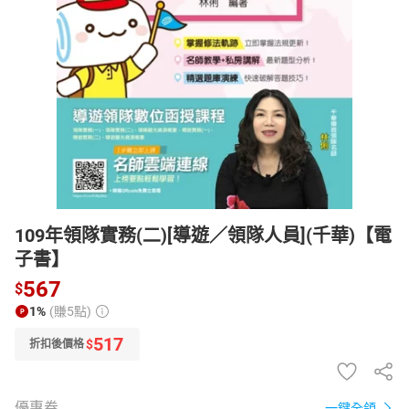
日本購物
電子/紙本書
HOT
109年領隊實務(二)[導遊／領隊人員](千華)【電
子書】
567
$
1%
(賺5點)
517
$
折扣後價格
優惠券
一鍵全領