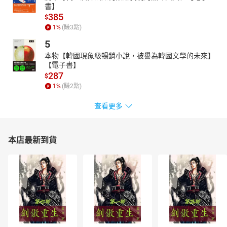
書】
385
$
1
%
(賺
3
點)
5
本物【韓國現象級暢銷小說，被譽為韓國文學的未來】
【電子書】
287
$
1
%
(賺
2
點)
查看更多
本店最新到貨