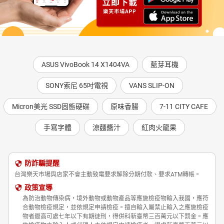
ASUS VivoBook 14 X1404VA
藍芽耳機
SONY索尼 65吋電視
VANS SLIP-ON
Micron美光 SSD固態硬碟
原味香腸
7-11 CITY CAFE
手寫字體
涼麵醬汁
紅肉火龍果
防詐騙提醒
台灣樂天市場與店家不會主動致電要求解除分期付款、要求ATM轉帳。
政策宣導
為防治動物傳染病，境外動物或動物產品等應施檢疫物輸入我國，應符
合動物檢疫規定，並依規定申請檢疫。擅自輸入屬禁止輸入之應施檢疫
物者最高可處七年以下有期徒刑，得併科新臺幣三百萬元以下罰金。應