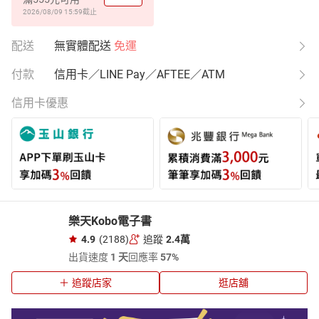
2026/08/09 15:59
截止
配送
無實體配送
免運
付款
信用卡／LINE Pay／AFTEE／ATM
信用卡優惠
樂天Kobo電子書
4.9
(2188)
追蹤
2.4萬
出貨速度
1 天
回應率
57%
追蹤店家
逛店舖