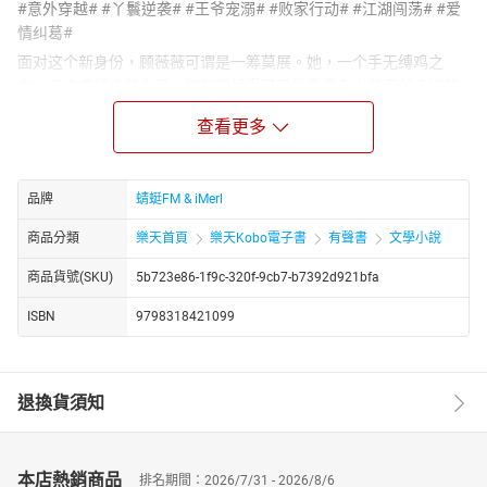
#意外穿越# #丫鬟逆袭# #王爷宠溺# #败家行动# #江湖闯荡# #爱
情纠葛#
面对这个新身份，顾薇薇可谓是一筹莫展。她，一个手无缚鸡之
力、公主病缠身的女子，如何伺候得了那位高高在上的王爷？端茶
倒水，她把王爷的衣服当成了茶杯；生火做饭，她将厨房变成了烟
查看更多
雾缭绕的仙境；洗衣擦地，更是将王爷的衣物变成了破布条。然
而，这些“意外”并未让王爷对她产生厌恶，反而让她在王府中的生活
变得妙趣横生。
品牌
蜻蜓FM & iMerl
顾薇薇可不是个任人欺负的主儿。她决定要报复这个小气又冷血的
王爷，于是开始了一场别开生面的“败家”行动。她吃穷王爷，变卖王
商品分類
樂天首頁
樂天Kobo電子書
有聲書
文學小說
府宝贝，甚至火烧王府，让王爷有家不能回。然而，王爷却似乎并
商品貨號(SKU)
5b723e86-1f9c-320f-9cb7-b7392d921bfa
不在意，反而对她愈发宠溺。
某王爷深情款款地说：“薇薇，本王家底富厚，养你这样的米虫绰绰
ISBN
9798318421099
有余。你要败家可以，但不许将自己给卖了。”而顾薇薇却倔强地回
应：“本小姐怎么说也是人见人爱的大美女，为什么要在你这棵歪脖
子树上吊死？姐要出去闯荡江湖！”
退換貨須知
然而，王爷怎会轻易让她离开？他直接将顾薇薇塞进花轿，霸道地
说：“生米煮成熟饭才是王道，薇薇，你是本王的，你跑不了。”
https://youtube.com/@tianxiagushi?si=ZstiltPoiwO0g4fT
本店熱銷商品
排名期間：2026/7/31 - 2026/8/6