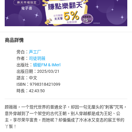
商品詳情
旁白：
声工厂
作者：
司徒玥薇
出版社：
蜻蜓FM & iMerl
出版日期：2025/03/21
語言：中文
ISBN：9798318421099
時長：42:43:50
顾薇薇，一个现代世界的普通女子，却因一句无厘头的“刺客”咒骂，
意外穿越到了一个架空的古代王朝。别人穿越都是成为王妃、公
主，享尽荣华富贵，而她呢？却偏偏成了冷冰冰又变态的宸王爷的
丫鬟！