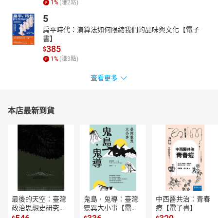
1
%
(賺
2
點)
5
扁平時代：演算法如何限縮我們的品味與文化【電子
書】
385
$
1
%
(賺
3
點)
查看更多
本店最新到貨
最後的天空：臺灣
鬼島．鬼導：臺灣
中西醫共治：青春
政治思想史研究
靈異大小事【電子
痘【電子書】
【電子書】
書】