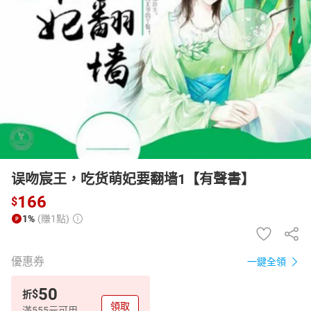
日本購物
電子/紙本書
HOT
误吻宸王，吃货萌妃要翻墙1【有聲書】
166
$
1%
(賺1點)
優惠券
一鍵全領
50
$
折
領取
滿555元可用