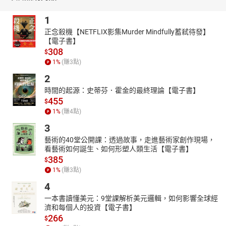
http://www.youtube.com/channel/UC2yhCURng4uUj_phEqZwKig/
1
正念殺機【NETFLIX影集Murder Mindfully蓄弒待發】
【電子書】
308
$
1
%
(賺
3
點)
2
時間的起源：史蒂芬．霍金的最終理論【電子書】
455
$
1
%
(賺
4
點)
3
藝術的40堂公開課：透過故事，走進藝術家創作現場，
看藝術如何誕生、如何形塑人類生活【電子書】
385
$
1
%
(賺
3
點)
4
一本書讀懂美元：9堂課解析美元邏輯，如何影響全球經
濟和每個人的投資【電子書】
266
$