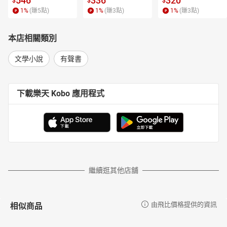
546
336
320
$
$
$
1
%
(賺
5
點)
1
%
(賺
3
點)
1
%
(賺
3
點)
本店相關類別
文學小說
有聲書
下載樂天 Kobo 應用程式
繼續逛其他店舖
相似商品
由飛比價格提供的資訊