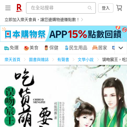
登入
立即加入樂天會員，讓您邊購物邊賺點數！
購物網分類
免運
美食
保健
民生用品
居家
3C
樂天首頁
圖書與雜誌
有聲書
文學小說
误吻宸王，吃
天天免運
美食蛋糕
養生保健
民生用品
居家生活
3C家電
運動休閒
親子玩具
女裝
男裝
化妝保養
情趣用品