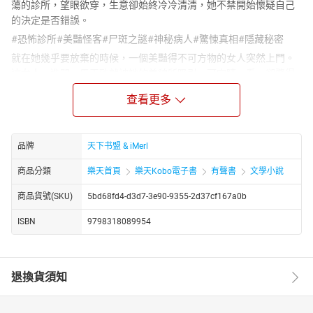
蕩的診所，望眼欲穿，生意卻始終冷冷清清，她不禁開始懷疑自己
的決定是否錯誤。
#恐怖診所#美豔怪客#尸斑之謎#神秘病人#驚悚真相#隱藏秘密
就在她幾乎要放棄的時候，一個美豔得不可方物的女人突然上門。
這女人一進門，馬玉致就被她的美貌所吸引，可定睛一看，卻驚得
差點叫出聲來——女人的身上竟然長滿了尸斑！那密密麻麻的斑點，
查看更多
在昏暗的燈光下顯得格外詭異，讓人毛骨悚然。馬玉致心中驚恐萬
分，但職業本能又讓她強忍著恐懼，試圖弄清楚這究竟是怎麼一回
事。
品牌
天下书盟 & iMerl
從這一天起，馬玉致的診所便不再平靜。一個個奇形怪狀、身份不
明的“病人”接踵而至，他們有的身負怪病，有的似乎被邪祟附身，每
商品分類
樂天首頁
樂天Kobo電子書
有聲書
文學小說
個人都帶著不為人知的秘密。馬玉致在這充滿驚悚與未知的診所
商品貨號(SKU)
5bd68fd4-d3d7-3e90-9355-2d37cf167a0b
裡，憑藉著自己的智慧和勇氣，一步步揭開這些神秘事件背後的真
相，也漸漸發現這間診所似乎隱藏著一個巨大的秘密……
ISBN
9798318089954
https://youtube.com/@tianxiagushi?si=ZstiltPoiwO0g4fT
http://www.youtube.com/channel/UC2yhCURng4uUj_phEqZwKig/
退換貨須知