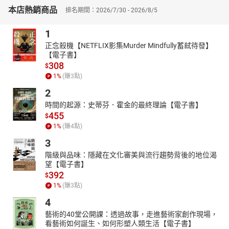
本店熱銷商品
排名期間：2026/7/30 - 2026/8/5
1
正念殺機【NETFLIX影集Murder Mindfully蓄弒待發】
【電子書】
308
$
1
%
(賺
3
點)
2
時間的起源：史蒂芬．霍金的最終理論【電子書】
455
$
1
%
(賺
4
點)
3
階級與品味：隱藏在文化審美與流行趨勢背後的地位渴
望【電子書】
392
$
1
%
(賺
3
點)
4
藝術的40堂公開課：透過故事，走進藝術家創作現場，
看藝術如何誕生、如何形塑人類生活【電子書】