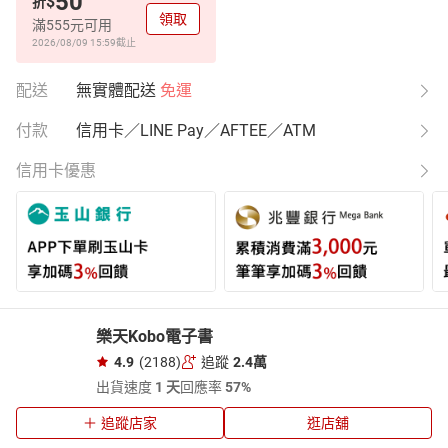
50
$
折
領取
滿555元可用
2026/08/09 15:59
截止
配送
無實體配送
免運
付款
信用卡／LINE Pay／AFTEE／ATM
信用卡優惠
樂天Kobo電子書
4.9
(2188)
追蹤
2.4萬
出貨速度
1 天
回應率
57%
追蹤店家
逛店舖