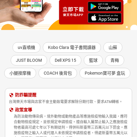
uv直噴機
Kobo Clara 電子書閱讀器
山蘇
JUST BLOOM
Dell XPS 15
籃球
青梅
小腿按摩機
COACH 後背包
Pokemon寶可夢 盒玩
防詐騙提醒
台灣樂天市場與店家不會主動致電要求解除分期付款、要求ATM轉帳。
政策宣導
為防治動物傳染病，境外動物或動物產品等應施檢疫物輸入我國，應符
合動物檢疫規定，並依規定申請檢疫。擅自輸入屬禁止輸入之應施檢疫
物者最高可處七年以下有期徒刑，得併科新臺幣三百萬元以下罰金。應
施檢疫物之輸入人或代理人未依規定申請檢疫者，得處新臺幣五萬元以