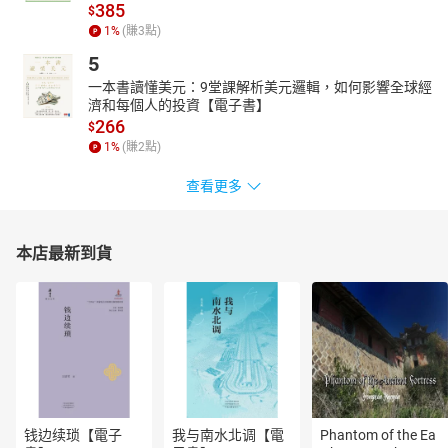
385
$
1
%
(賺
3
點)
5
一本書讀懂美元：9堂課解析美元邏輯，如何影響全球經
濟和每個人的投資【電子書】
266
$
1
%
(賺
2
點)
查看更多
本店最新到貨
钱边续琐【電子
我与南水北调【電
Phantom of the Ea