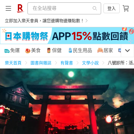
登入
立即加入樂天會員，讓您邊購物邊賺點數！
購物網分類
免運
美食
保健
民生用品
居家
3C
樂天首頁
圖書與雜誌
有聲書
文學小說
八號診所：活
天天免運
美食蛋糕
養生保健
民生用品
居家生活
3C家電
運動休閒
親子玩具
女裝
男裝
化妝保養
情趣用品