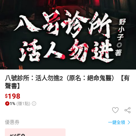
日本購物
電子/紙本書
HOT
八號診所：活人勿進2（原名：絕命鬼醫）【有
聲書】
198
$
1%
(賺1點)
優惠券
一鍵全領