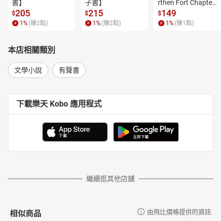
書】
子書】
rthen Fort Chapter
 4【有聲書】
205
215
149
$
$
$
1
%
(賺
2
點)
1
%
(賺
2
點)
1
%
(賺
1
點)
本店相關類別
文學小說
有聲書
下載樂天 Kobo 應用程式
繼續逛其他店舖
相似商品
由飛比價格提供的資訊