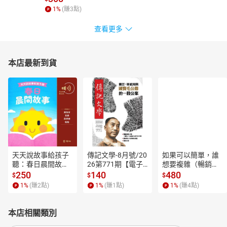
1
%
(賺
3
點)
查看更多
本店最新到貨
天天說故事給孩子
傳記文學-8月號/20
如果可以簡單，誰
聽：春日晨間故事
26第771期【電子
想要複雜（暢銷經
【有聲書】
書】
典新編版）【電子
250
140
480
$
$
$
書】
1
%
(賺
2
點)
1
%
(賺
1
點)
1
%
(賺
4
點)
本店相關類別