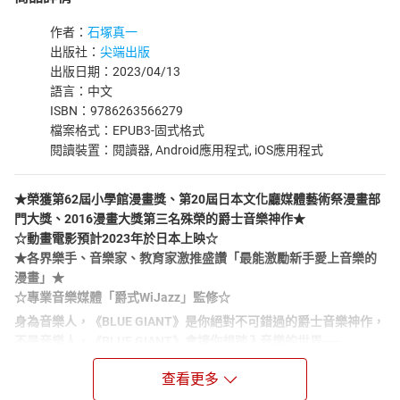
作者：
石塚真一
出版社：
尖端出版
出版日期：2023/04/13
語言：中文
ISBN：9786263566279
檔案格式：EPUB3-固式格式
閱讀裝置：閱讀器, Android應用程式, iOS應用程式
★榮獲第62屆小學館漫畫獎、第20屆日本文化廳媒體藝術祭漫畫部
門大獎、2016漫畫大獎第三名殊榮的爵士音樂神作★
☆動畫電影預計2023年於日本上映☆
★各界樂手、音樂家、教育家激推盛讚「最能激勵新手愛上音樂的
漫畫」★
☆專業音樂媒體「爵式WiJazz」監修☆
身為音樂人，《BLUE GIANT》是你絕對不可錯過的爵士音樂神作，
不是音樂人，《BLUE GIANT》會讓你想踏入音樂的世界──
日本首屈一指的爵士俱樂部「So Blue」，
查看更多
是雪祈自幼以來嚮往的目標。