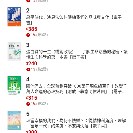
1
%
(賺
3
點)
2
扁平時代：演算法如何限縮我們的品味與文化【電子
書】
385
$
1
%
(賺
3
點)
3
蛋白質的一生（暢銷改版）──了解生命活動的秘密，讀
懂生命科學的第一本書【電子書】
240
$
1
%
(賺
2
點)
4
隨他們去：全球熱銷突破1000萬冊現象級巨作！改變千
萬人命運的心理技巧【附放下執念明信片圖】【電子
書】
315
$
1
%
(賺
3
點)
5
理當幸福的我們，為何不快樂？：從精神科角度，理解
「富足一代」的焦慮、不安與失落【電子書】
308
$