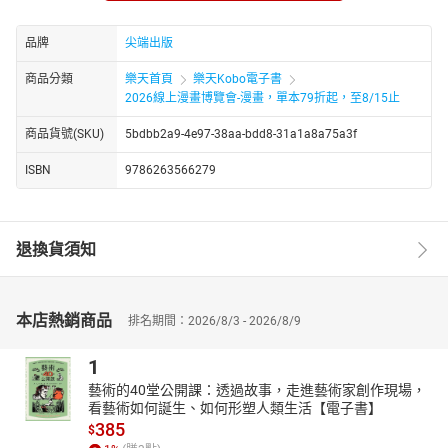
原本的鋼琴手因病無法來日本，臨時被找去
代打演出的雪祈登上了夢寐以求的舞臺。
品牌
尖端出版
在他全心全意、毫無保留的演奏下，
大、玉田、雪祈的三重奏獲得了日後登臺的機會。
商品分類
樂天首頁
樂天Kobo電子書
可就在一切是那麼順利、
2026線上漫畫博覽會-漫畫，單本79折起，至8/15止
準備掀起一陣波瀾時──
商品貨號(SKU)
5bdbb2a9-4e97-38aa-bdd8-31a1a8a75a3f
大等人在日本的奮鬥成長史《BLUE GIANT》完結篇!!!
─┤各界音樂家、教育家熱情推薦├─
ISBN
9786263566279
吳俊良｜彰化愛樂室內樂團團長
林義凱｜大村國小合唱團指揮
魏相英｜倫敦大學音樂教育碩士
退換貨須知
莊凱圍｜單簧管演奏家
葉庭均｜樂壇新生代爵士鼓手
Go Go Machine Orchestra ｜金音獎最佳現場演出獎入圍樂團
本店熱銷商品
排名期間：2026/8/3 - 2026/8/9
1
藝術的40堂公開課：透過故事，走進藝術家創作現場，
看藝術如何誕生、如何形塑人類生活【電子書】
385
$