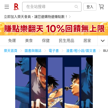
登入
立即加入樂天會員，讓您邊購物邊賺點數！
購物網分類
免運
美食
保健
民生用品
居家
3C
樂天首頁
圖書與雜誌
電子書
漫畫/輕小說/圖文書
BL
天天免運
美食蛋糕
養生保健
民生用品
居家生活
3C家電
運動休閒
親子玩具
女裝
男裝
化妝保養
情趣用品