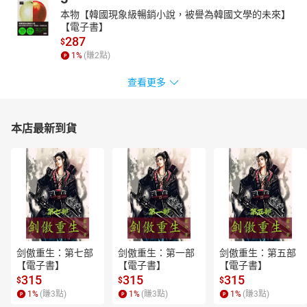
本物【韓國現象級暢銷小說，被譽為韓國文學的未來】
【電子書】
287
$
1
%
(賺
2
點)
查看更多
本店最新到貨
剑傲重生：第七部
剑傲重生：第一部
剑傲重生：第五部
【電子書】
【電子書】
【電子書】
315
315
315
$
$
$
1
%
(賺
3
點)
1
%
(賺
3
點)
1
%
(賺
3
點)