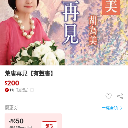
日本購物
電子/紙本書
HOT
荒唐再見【有聲書】
200
$
1%
(賺2點)
優惠券
一鍵全領
50
$
折
領取
滿555元可用