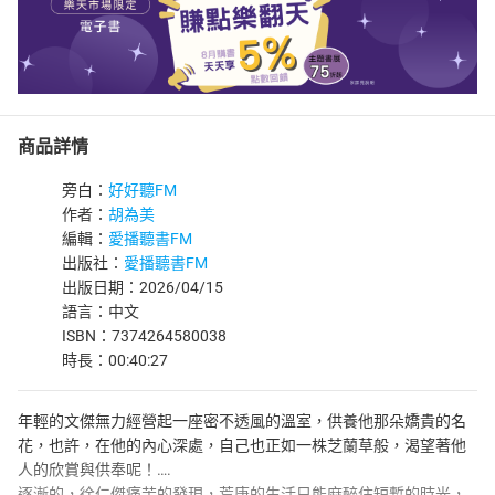
商品詳情
旁白：
好好聽FM
作者：
胡為美
編輯：
愛播聽書FM
出版社：
愛播聽書FM
出版日期：2026/04/15
語言：中文
ISBN：7374264580038
時長：00:40:27
年輕的文傑無力經營起一座密不透風的溫室，供養他那朵嬌貴的名
花，也許，在他的內心深處，自己也正如一株芝蘭草般，渴望著他
人的欣賞與供奉呢！….
逐漸的，徐仁傑痛苦的發現，荒唐的生活只能麻醉住短暫的時光，