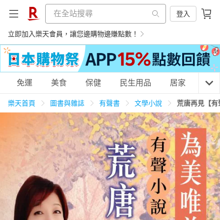
登入
立即加入樂天會員，讓您邊購物邊賺點數！
購物網分類
免運
美食
保健
民生用品
居家
3C
樂天首頁
圖書與雜誌
有聲書
文學小說
荒唐再見【有
天天免運
美食蛋糕
養生保健
民生用品
居家生活
3C家電
運動休閒
親子玩具
女裝
男裝
化妝保養
情趣用品