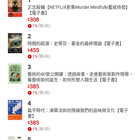
1
正念殺機【NETFLIX影集Murder Mindfully蓄弒待發】
【電子書】
308
$
1
%
(賺
3
點)
2
時間的起源：史蒂芬．霍金的最終理論【電子書】
455
$
1
%
(賺
4
點)
3
藝術的40堂公開課：透過故事，走進藝術家創作現場，
看藝術如何誕生、如何形塑人類生活【電子書】
385
$
1
%
(賺
3
點)
4
扁平時代：演算法如何限縮我們的品味與文化【電子
書】
385
$
1
%
(賺
3
點)
5