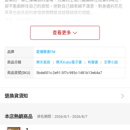
卻不能麻醉住自己的良知。他對自己越來越不滿意，對身邊的花花
草草也由先前的疼惜憐憫轉變成越積越厚的煩膩…..
講者：好好聽FM
作者：胡為美
查看更多
胡為美身兼作家與資深媒體人，是國民黨抗日名將胡宗南與情報領
袖戴笠秘書葉霞翟的女兒。
胡為美，1953年生，曾任大學講師、北加州華人作家協會會長、台
品牌
愛播聽書FM
灣中國時報駐美特約撰述、台北婦女雜誌編輯， 旅居美國矽谷， 出
版作品有《做一個快快樂樂的人》《婚姻傳奇》《為美唯美》。
商品分類
樂天首頁
樂天Kobo電子書
有聲書
文學小說
章節：
商品貨號(SKU)
5bde001c-2e91-3f7c-985c-1481b13e64a7
01 荒唐再見-1
02 荒唐再見-2
03 荒唐再見-3
04 荒唐再見-4
退換貨須知
05 荒唐再見-5
06 荒唐再見-6
07 荒唐再見-7
本店熱銷商品
排名期間：2026/8/1 - 2026/8/7