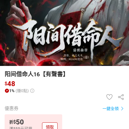
日本購物
電子/紙本書
HOT
阳间借命人16【有聲書】
48
$
1%
(賺0點)
優惠券
一鍵全領
50
$
折
領取
滿555元可用