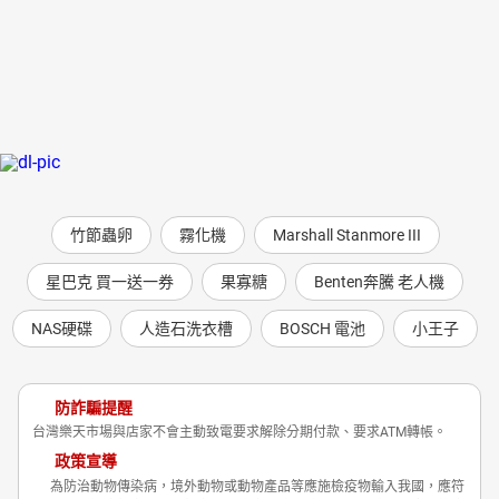
竹節蟲卵
霧化機
Marshall Stanmore III
星巴克 買一送一券
果寡糖
Benten奔騰 老人機
NAS硬碟
人造石洗衣槽
BOSCH 電池
小王子
防詐騙提醒
台灣樂天市場與店家不會主動致電要求解除分期付款、要求ATM轉帳。
政策宣導
為防治動物傳染病，境外動物或動物產品等應施檢疫物輸入我國，應符