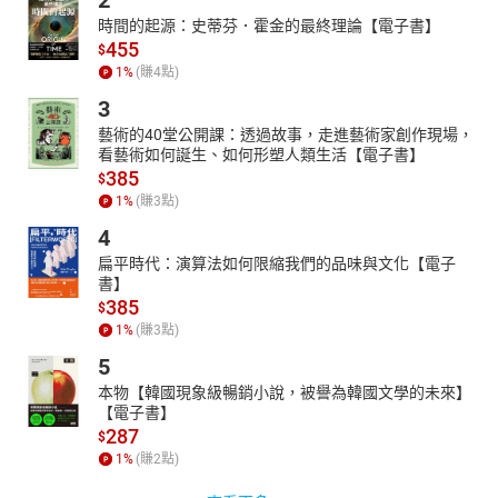
時間的起源：史蒂芬．霍金的最終理論【電子書】
455
$
1
%
(賺
4
點)
3
藝術的40堂公開課：透過故事，走進藝術家創作現場，
看藝術如何誕生、如何形塑人類生活【電子書】
385
$
1
%
(賺
3
點)
4
扁平時代：演算法如何限縮我們的品味與文化【電子
書】
385
$
1
%
(賺
3
點)
5
本物【韓國現象級暢銷小說，被譽為韓國文學的未來】
【電子書】
287
$
1
%
(賺
2
點)