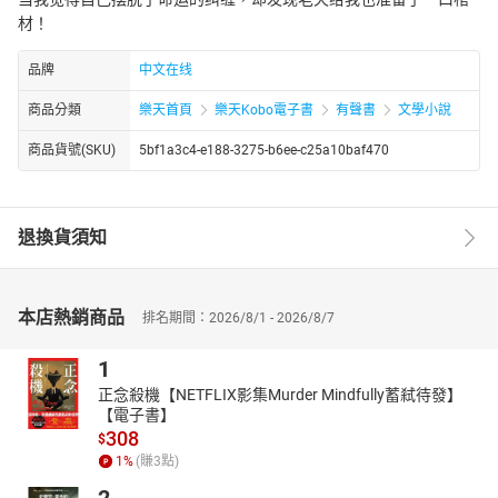
材！
品牌
中文在线
商品分類
樂天首頁
樂天Kobo電子書
有聲書
文學小說
商品貨號(SKU)
5bf1a3c4-e188-3275-b6ee-c25a10baf470
退換貨須知
本店熱銷商品
排名期間：2026/8/1 - 2026/8/7
1
正念殺機【NETFLIX影集Murder Mindfully蓄弒待發】
【電子書】
308
$
1
%
(賺
3
點)
2