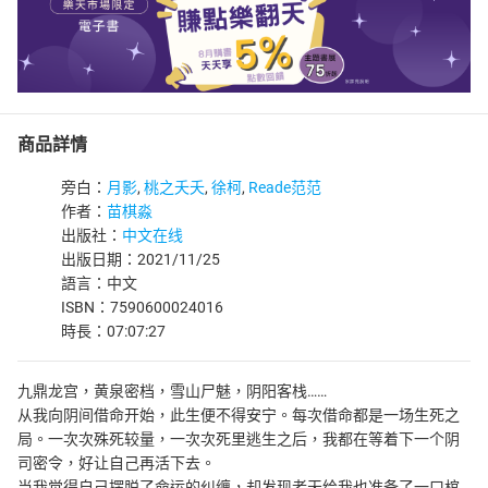
商品詳情
旁白：
月影
,
桃之夭夭
,
徐柯
,
Reade范范
作者：
苗棋淼
出版社：
中文在线
出版日期：2021/11/25
語言：中文
ISBN：7590600024016
時長：07:07:27
九鼎龙宫，黄泉密档，雪山尸魅，阴阳客栈……
从我向阴间借命开始，此生便不得安宁。每次借命都是一场生死之
局。一次次殊死较量，一次次死里逃生之后，我都在等着下一个阴
司密令，好让自己再活下去。
当我觉得自己摆脱了命运的纠缠，却发现老天给我也准备了一口棺