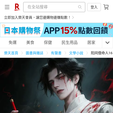
登入
立即加入樂天會員，讓您邊購物邊賺點數！
購物網分類
免運
美食
保健
民生用品
居家
3C
樂天首頁
圖書與雜誌
有聲書
文學小說
阳间借命人1
天天免運
美食蛋糕
養生保健
民生用品
居家生活
3C家電
運動休閒
親子玩具
女裝
男裝
化妝保養
情趣用品