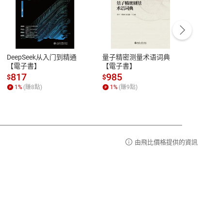
客服資訊
豫期
服務時間：週一到週五 10:00-12:00、
易解
13:00-17:00 (國定假日及例假日休息)
DeepSeek从入门到精通
量子精密测量术语词典
新西
品性
客服電話：0080-1857077
【電子書】
【電子書】
计研
請參
客服信箱：
聯絡店家
817
985
98
$
$
$
1
%
(賺
8
點)
1
%
(賺
9
點)
1
%
由飛比價格提供的資訊