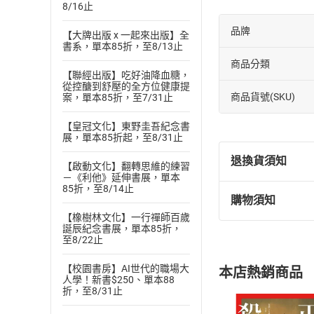
8/16止
品牌
【大牌出版 x 一起來出版】全
書系，單本85折，至8/13止
商品分類
【聯經出版】吃好油降血糖，
從控醣到舒壓的全方位健康提
商品貨號(SKU)
案，單本85折，至7/31止
【皇冠文化】東野圭吾紀念書
展，單本85折起，至8/31止
退換貨須知
【啟動文化】翻轉思維的練習
－《利他》延伸書展，單本
85折，至8/14止
購物須知
退換貨規定：
【橡樹林文化】一行禪師百歲
(
一
)
依
消費
誕辰紀念書展，單本85折，
至8/22止
內容或一經提
購書須知
定。
【校園書房】AI世代的職場大
本店熱銷商品
(
二
)
消費者
人學！新書$250、單本88
折，至8/31止
且已下載
/
存
挑選
商