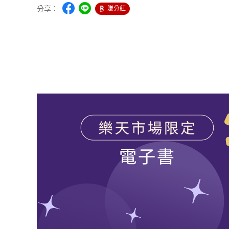
分享：
賺分紅