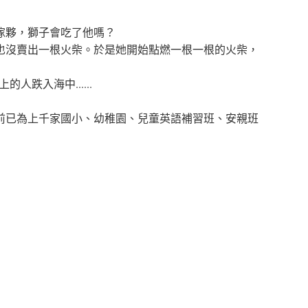
傢夥，獅子會吃了他嗎？
也沒賣出一根火柴。於是她開始點燃一根一根的火柴，
跌入海中......
前已為上千家國小、幼稚園、兒童英語補習班、安親班