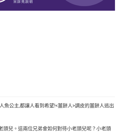
魚公主,都讓人看到希望!<薑餅人>調皮的薑餅人逃出
小老頭兒。這兩位兄弟會如何對待小老頭兒呢？小老頭