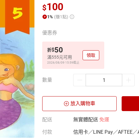
100
$
1%
(賺1點)
優惠券
50
$
折
領取
滿555元可用
2026/08/09 15:59
截止
數量
放入購物車
配送
無實體配送
免運
付款
信用卡／LINE Pay／AFTEE／