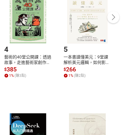
中點選「瀏覽訂單明細」
>
「申請取消訂單
/
退
Payment
Complete
/退貨。
登入帳號，下載書籍後看書
4
5
6
藝術的40堂公開課：透過
一本書讀懂美元：9堂課
本物
故事，走進藝術家創作現
解析美元邏輯，如何影響
說，
場，看藝術如何誕生、如
全球經濟和每個人的投資
來】
385
266
28
$
$
$
何形塑人類生活【電子
【電子書】
1
%
(賺
3
點)
1
%
(賺
2
點)
1
%
書】