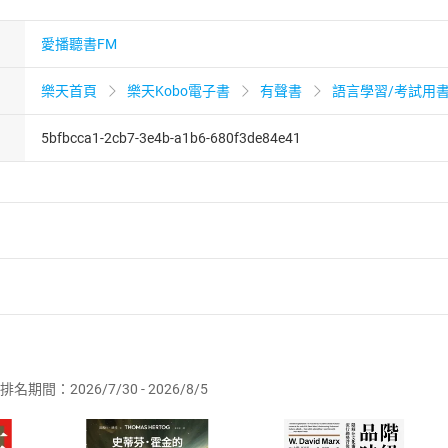
愛播聽書FM
樂天首頁
樂天Kobo電子書
有聲書
語言學習/考試用
5bfbcca1-2cb7-3e4b-a1b6-680f3de84e41
者保護法
第
19
條第
1
項後段
暨
通訊交易解除權合理例外情事適用
供即為完成之線上服務，經消費者事先同意始提供。」 之商品
排名期間：2026/7/30 - 2026/8/5
訂購本店鋪之商品即代表知悉本店鋪所銷售之商品為電子書，屬
取電子書，不得請求退貨退款。
品
放入
購物車
登入
帳號