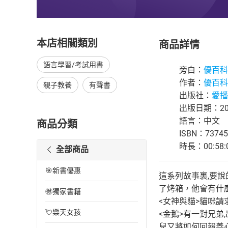
本店相關類別
商品詳情
語言學習/考試用書
旁白：
優百科
作者：
優百科
親子教養
有聲書
出版社：
愛播
出版日期：202
語言：中文
商品分類
ISBN：73745
時長：00:58:
全部商品
🎯新書優惠
這系列故事裏,要說
了烤箱，他會有什
🉐獨家書籍
<女神與貓>貓咪
💘樂天女孩
<金鵝>有一對兄
兒又將如何回報善