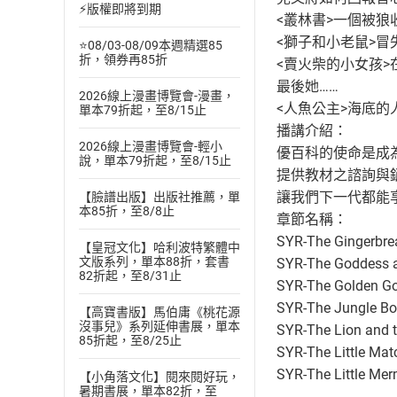
⚡版權即將到期
<叢林書>一個被
<獅子和小老鼠>
⭐08/03-08/09本週精選85
折，領券再85折
<賣火柴的小女孩
最後她……
2026線上漫畫博覽會-漫畫，
<人魚公主>海底的
單本79折起，至8/15止
播講介紹：
2026線上漫畫博覽會-輕小
優百科的使命是成
說，單本79折起，至8/15止
提供教材之諮詢與
讓我們下一代都能
【臉譜出版】出版社推薦，單
本85折，至8/8止
章節名稱：
SYR-The Gingerbr
【皇冠文化】哈利波特繁體中
文版系列，單本88折，套書
SYR-The Goddess a
82折起，至8/31止
SYR-The Golden G
SYR-The Jungle B
【高寶書版】馬伯庸《桃花源
沒事兒》系列延伸書展，單本
SYR-The Lion and t
85折起，至8/25止
SYR-The Little Matc
SYR-The Little Me
【小角落文化】閱來閱好玩，
暑期書展，單本82折，至