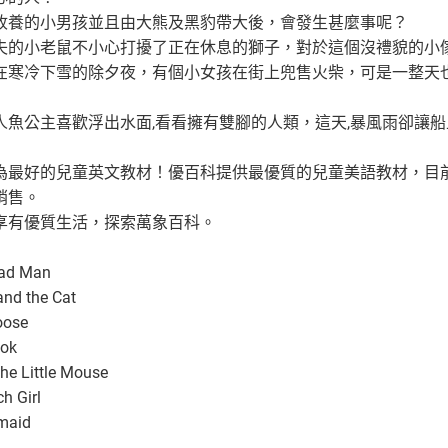
狼收養的小男孩並且由大熊及黑豹帶大後，會發生甚麼事呢？
冒失的小老鼠不小心打擾了正在休息的獅子，對於這個沒禮貌的小
>在寒冷下雪的除夕夜，有個小女孩在街上兜售火柴，可是一整天
人魚公主喜歡浮出水面,看看擁有雙腳的人類，這天,暴風雨卻讓船上的人
為最好的兒童英文教材！優百科提供最優質的兒童美語教材，目
銷售。
享有優質生活，探索萬象百科。
ead Man
nd the Cat
oose
ook
he Little Mouse
h Girl
rmaid