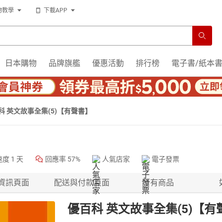
物教學
下載APP
日本購物
品牌旗艦
優惠活動
排行榜
電子書/紙本
科 英文故事全集(5)【有聲書】
速度
1 天
回應率
57%
人氣店家
電子發票
資訊頁面
配送與付款頁面
所有商品
優百科 英文故事全集(5)【有