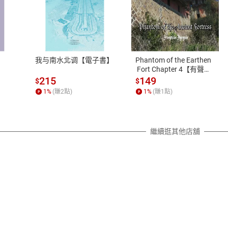
式
退換貨規範
、LINE PAY、AFTEE
本店是否提供消費者保護法七日猶
之權利，遽消費者保護法及通訊交
我与南水北调【電子書】
Phantom of the Earthen
除權合理例外情事適用準則，依商
 Fort Chapter 4【有聲
書】
質各有不同規定。詳細退換貨說明
215
149
$
$
照各商品說明。
1
%
(賺
2
點)
1
%
(賺
1
點)
詳細說明
繼續逛其他店舖