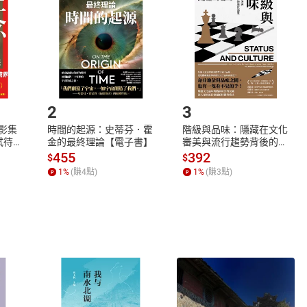
欲取消訂單或辦理退貨時，請登入樂天市場，並於「我的訂單」
Shopping cart
Login
將依您的申請進行審核，待審核通過後將為您辦理退款事宜。
市場須以整筆訂單為單位進行取消/退貨，恕無法以單支商品取消
如何開始使用？
.選擇閱讀載具
Step2.
2
3
X影集
時間的起源：史蒂芬．霍
階級與品味：隱藏在文化
蓄弒待
金的最終理論【電子書】
審美與流行趨勢背後的地
位渴望【電子書】
455
392
$
$
1
%
(賺
4
點)
1
%
(賺
3
點)