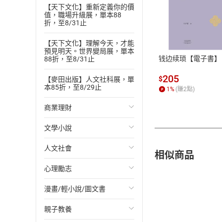
【天下文化】重新定義你的價
值，職場升級展，單本88
付款方
折，至8/31止
ATM轉帳、信用卡
【天下文化】理解今天，才能
預見明天。世界變局展，單本
钱边续琐【電子書】
88折，至8/31止
205
$
【麥田出版】人文社科展，單
本85折，至8/29止
1
%
(賺
2
點)
商業理財
文學小說
投資理財
人文社會
經濟/趨勢
歐美文學
相似商品
心理勵志
財務/金融
日本文學
國際關係
漫畫/輕小說/圖文書
管理/領導
韓國文學
政治
心靈成長/情緒
親子教養
職場工作術
華文文學
社會科學
人際關係
輕小說