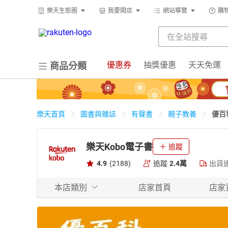
樂天生態圈
我要開店
網站導覽
購
優惠券
抽獎優惠
天天免運
商品分類
優百
樂天首頁
圖書與雜誌
有聲書
親子教養
樂天Kobo電子書
追蹤
4.9
(2188)
追蹤
2.4萬
出貨
本店類別
店家首頁
店家