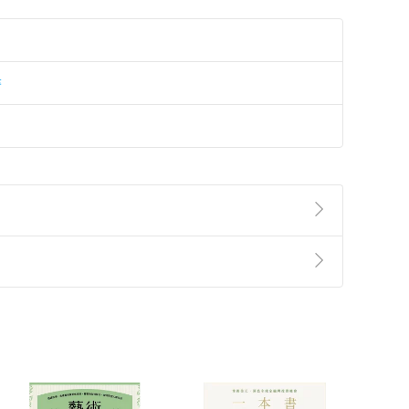
書
準則
第
2
條第
5
款之規定，「非以有形媒介提供之數位
，不適用消保法第
19
條第
1
項七日內無條件退貨之規
非以有形媒介提供之數位內容，消費者同意若訂購後
付款
方式
完成
訂單