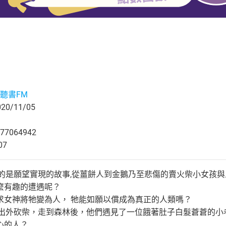
聽書FM
0/11/05
77064942
07
的是願望實現的故事,從薑餅人到金鵝乃至悲傷的賣火柴小女孩與人
麼有趣的遭遇呢？
請求女神將牠變為人， 牠能如願以償成為真正的人類嗎？
弟,出外砍柴，走到森林後，他們遇見了一位餓著肚子白髮蒼蒼的
心的人？