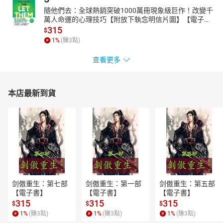
隨他們去：全球熱銷突破1000萬冊現象級巨作！改變千
萬人命運的心理技巧【附放下執念明信片圖】【電子
書】
315
$
1
%
(賺
3
點)
查看更多
本店最新到貨
剑傲重生：第七部
剑傲重生：第一部
剑傲重生：第五部
【電子書】
【電子書】
【電子書】
315
315
315
$
$
$
1
%
(賺
3
點)
1
%
(賺
3
點)
1
%
(賺
3
點)