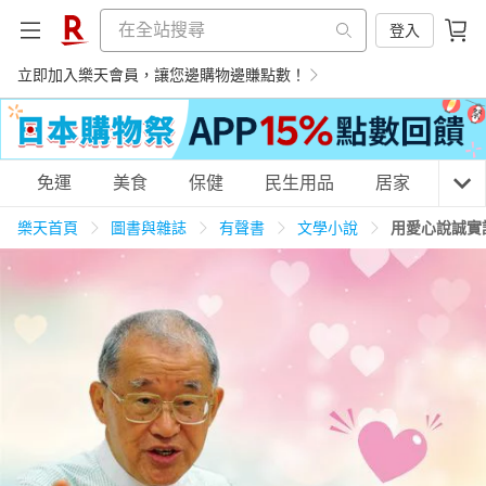
登入
立即加入樂天會員，讓您邊購物邊賺點數！
購物網分類
免運
美食
保健
民生用品
居家
3C
樂天首頁
圖書與雜誌
有聲書
文學小說
用愛心說誠實
天天免運
美食蛋糕
養生保健
民生用品
居家生活
3C家電
運動休閒
親子玩具
女裝
男裝
化妝保養
情趣用品