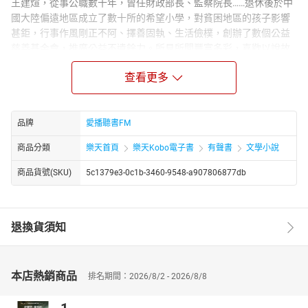
王建煊，從事公職數十年，曾任財政部長、監察院長……退休後於中
國大陸偏遠地區成立了數十所的希望小學，對貧困地區的孩子影響
甚鉅，行事作風剛正不阿、擇善固執、生活儉樸，創辦了數個公益
慈善基金會，推廣公益不遺餘力。所見所聞豐富多彩，喜歡以說故
事的方式和大家分享他的人生所得，聽他的故事，能讓心靈充滿平
查看更多
安喜樂，享受富足人生。
*章節*
01 檜木?橘子樹?
品牌
愛播聽書FM
02 在孩子身上尋寶
03 磨練多，成長快
商品分類
樂天首頁
樂天Kobo電子書
有聲書
文學小說
04 工作何處尋
05 讓孩子大受歡迎
商品貨號(SKU)
5c1379e3-0c1b-3460-9548-a907806877db
06 溺愛不等於關愛
07 傾聽孩子的心聲
08 真有那麼嚴重嗎?
退換貨須知
09 遷怒先生外傳
10 說對不起有什麼用
11 有責任感的人哪裡找?
本店熱銷商品
排名期間：2026/8/2 - 2026/8/8
12 呷緊弄破碗
13 總要留路給別人走