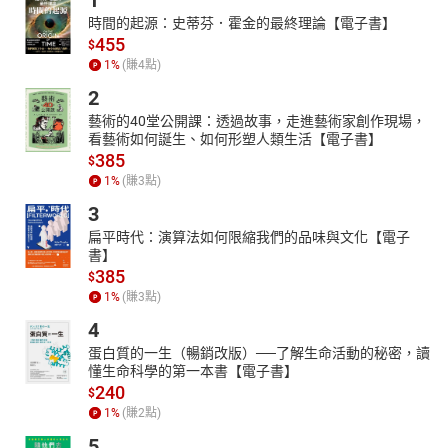
1
14 金屬疲勞效應
15 富不過三代
時間的起源：史蒂芬．霍金的最終理論【電子書】
455
16 讓身心休息一下
$
1
%
(賺
4
點)
17 僥倖，罪惡的搖籃
18 多頭與空頭的交戰
2
19 一流加一流等於二流
藝術的40堂公開課：透過故事，走進藝術家創作現場，
20 蝸牛、蚯蚓過馬路
看藝術如何誕生、如何形塑人類生活【電子書】
21 人生何妨幽默一點
385
$
22 我們都是屬鵝的
1
%
(賺
3
點)
23 婚姻條件說
3
24 現在改用刀叉吃人肉了
扁平時代：演算法如何限縮我們的品味與文化【電子
25 良心發現
書】
26 愛妻巷與同居街
385
$
27 客氣害人
1
%
(賺
3
點)
28 不良示範
4
蛋白質的一生（暢銷改版）──了解生命活動的秘密，讀
懂生命科學的第一本書【電子書】
240
$
1
%
(賺
2
點)
5