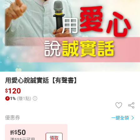
日本購物
電子/紙本書
HOT
用愛心說誠實話【有聲書】
120
$
1%
(賺1點)
優惠券
一鍵全領
50
$
折
領取
滿555元可用