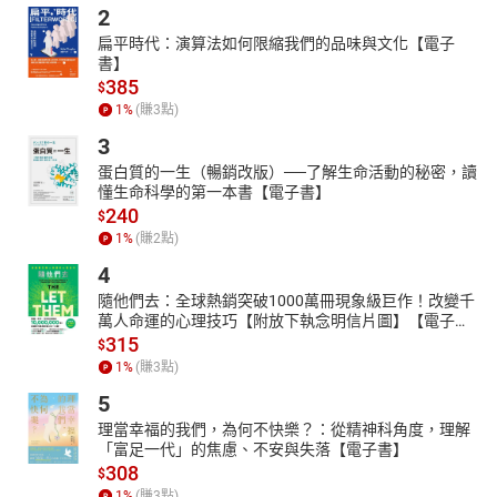
2
扁平時代：演算法如何限縮我們的品味與文化【電子
書】
385
$
1
%
(賺
3
點)
3
蛋白質的一生（暢銷改版）──了解生命活動的秘密，讀
懂生命科學的第一本書【電子書】
240
$
1
%
(賺
2
點)
4
隨他們去：全球熱銷突破1000萬冊現象級巨作！改變千
萬人命運的心理技巧【附放下執念明信片圖】【電子
書】
315
$
1
%
(賺
3
點)
5
理當幸福的我們，為何不快樂？：從精神科角度，理解
「富足一代」的焦慮、不安與失落【電子書】
308
$
1
%
(賺
3
點)