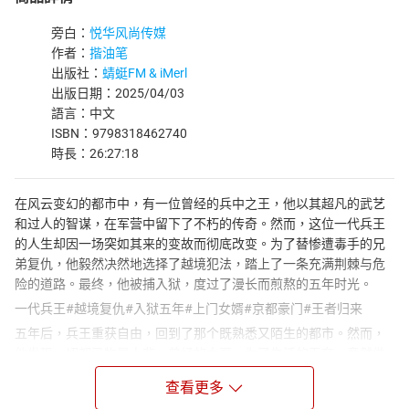
旁白：
悦华风尚传媒
作者：
揩油笔
出版社：
蜻蜓FM & iMerl
出版日期：2025/04/03
語言：中文
ISBN：9798318462740
時長：26:27:18
在风云变幻的都市中，有一位曾经的兵中之王，他以其超凡的武艺
和过人的智谋，在军营中留下了不朽的传奇。然而，这位一代兵王
的人生却因一场突如其来的变故而彻底改变。为了替惨遭毒手的兄
弟复仇，他毅然决然地选择了越境犯法，踏上了一条充满荆棘与危
险的道路。最终，他被捕入狱，度过了漫长而煎熬的五年时光。
一代兵王#越境复仇#入狱五年#上门女婿#京都豪门#王者归来
五年后，兵王重获自由，回到了那个既熟悉又陌生的都市。然而，
他发现一切都已物是人非。曾经的大哥，为了生活的无奈，竟然做
了上门女婿，日日忍受着妻家的欺辱与白眼。而自己，因为那段入
查看更多
狱的经历，也被所有人鄙夷和排斥，仿佛成了一个不可触碰的污