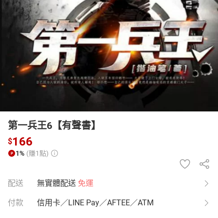
日本購物
電子/紙本書
HOT
第一兵王6【有聲書】
166
$
1%
(賺1點)
配送
無實體配送
免運
付款
信用卡／LINE Pay／AFTEE／ATM