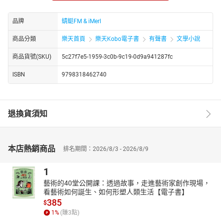
点。
正当兵王心灰意冷，准备默默承受这一切时，一个惊人的真相却如
品牌
蜻蜓FM & iMerl
晴天霹雳般炸响在他的耳边。原来，他并非孤苦无依的孤儿，而是
赫赫有名的京都豪门太子！这个身份，如同一把钥匙，打开了他通
商品分類
樂天首頁
樂天Kobo電子書
有聲書
文學小說
往新世界的大门。但与此同时，也带来了更多的挑战与危机。
商品貨號(SKU)
5c27f7e5-1959-3c0b-9c19-0d9a941287fc
兵王深知，自己的身份一旦曝光，必将引来无数觊觎和追杀。然
而，他并不畏惧，因为他有着一颗坚韧不拔的心和一双铁拳。他决
ISBN
9798318462740
心用自己的力量，保护身边的亲人和朋友，揭露那些隐藏在暗处的
阴谋与罪恶。
在这场充满血与火的较量中，兵王将再次展现他的王者风范，让所
退換貨須知
有人都知道，即使身陷囹圄，他依然是那个不可一世的第一兵王！
https://youtube.com/@tianxiagushi?si=ZstiltPoiwO0g4fT
http://www.youtube.com/channel/UC2yhCURng4uUj_phEqZwKig/
本店熱銷商品
排名期間：2026/8/3 - 2026/8/9
1
藝術的40堂公開課：透過故事，走進藝術家創作現場，
看藝術如何誕生、如何形塑人類生活【電子書】
385
$
1
%
(賺
3
點)