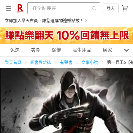
登入
立即加入樂天會員，讓您邊購物邊賺點數！
購物網分類
免運
美食
保健
民生用品
居家
3C
樂天首頁
圖書與雜誌
有聲書
文學小說
第一兵王6【
天天免運
美食蛋糕
養生保健
民生用品
居家生活
3C家電
運動休閒
親子玩具
女裝
男裝
化妝保養
情趣用品