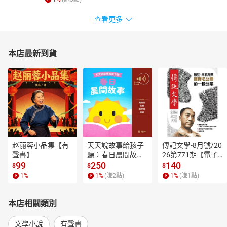
查看更多
本店最新到貨
赵丽蓉小品集【有
天天說故事給孩子
傳記文學-8月號/20
聲書】
聽：春日晨間故事
26第771期【電子
【有聲書】
書】
99
250
140
$
$
$
1
%
1
%
(賺
2
點)
1
%
(賺
1
點)
本店相關類別
文學小說
有聲書