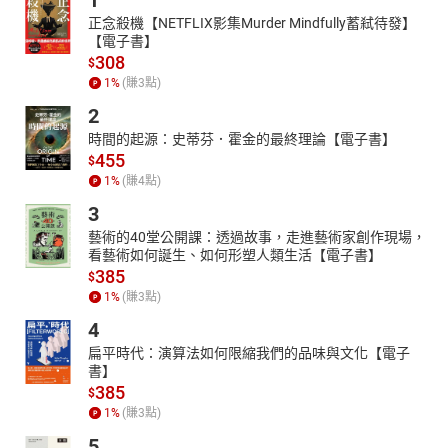
1
正念殺機【NETFLIX影集Murder Mindfully蓄弒待發】
【電子書】
308
$
1
%
(賺
3
點)
2
時間的起源：史蒂芬．霍金的最終理論【電子書】
455
$
1
%
(賺
4
點)
3
藝術的40堂公開課：透過故事，走進藝術家創作現場，
看藝術如何誕生、如何形塑人類生活【電子書】
385
$
1
%
(賺
3
點)
4
扁平時代：演算法如何限縮我們的品味與文化【電子
書】
385
$
1
%
(賺
3
點)
5