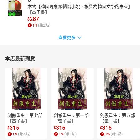
本物【韓國現象級暢銷小說，被譽為韓國文學的未來】
【電子書】
287
$
1
%
(賺
2
點)
查看更多
本店最新到貨
剑傲重生：第七部
剑傲重生：第一部
剑傲重生：第五部
【電子書】
【電子書】
【電子書】
315
315
315
$
$
$
1
%
(賺
3
點)
1
%
(賺
3
點)
1
%
(賺
3
點)