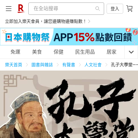
登入
立即加入樂天會員，讓您邊購物邊賺點數！
購物網分類
免運
美食
保健
民生用品
居家
3C
樂天首頁
圖書與雜誌
有聲書
人文社會
孔子大學堂—
天天免運
美食蛋糕
養生保健
民生用品
居家生活
3C家電
運動休閒
親子玩具
女裝
男裝
化妝保養
情趣用品