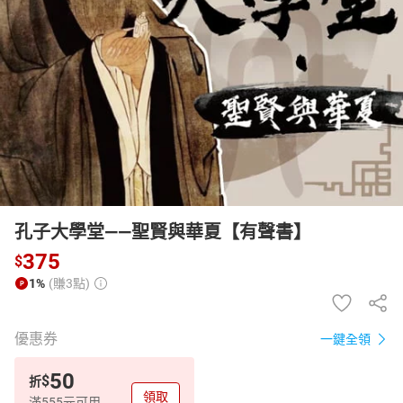
日本購物
電子/紙本書
HOT
孔子大學堂——聖賢與華夏【有聲書】
375
$
1%
(賺3點)
優惠券
一鍵全領
50
$
折
領取
滿555元可用