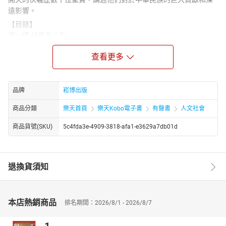
遠影響。
【目錄】
第一講 伏羲與八卦
第二講 炎帝與農耕
查看更多
第三講 黃帝與華夏
第四講 堯帝與禪讓
第五講 舜帝與德治
第六講 大禹與治水
品牌
崧博出版
第七講 商湯與革命
商品分類
樂天首頁
樂天Kobo電子書
有聲書
人文社會
第八講 文王與周易
第九講 武王與封建
商品貨號(SKU)
5c4fda3e-4909-3818-afa1-e3629a7db01d
第十講 周公與禮樂
退換貨須知
本店熱銷商品
排名期間：2026/8/1 - 2026/8/7