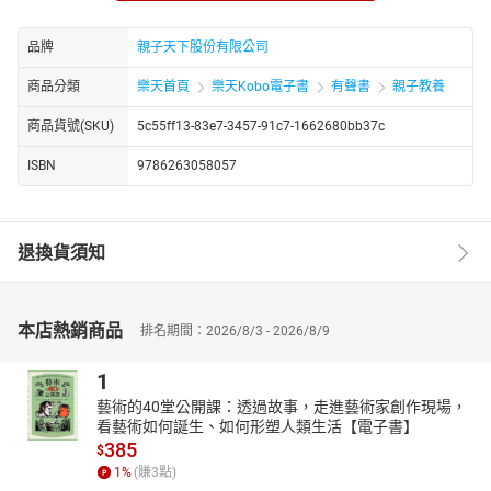
作者介紹
張友漁
品牌
親子天下股份有限公司
臺灣兒童文學作家。花蓮玉里鎮人，專職寫作二十餘年。
商品分類
樂天首頁
樂天Kobo電子書
有聲書
親子教養
喜歡劇本，鍾情童話，熱愛小說。
小說總是會讓小說家遇見一些事，
商品貨號(SKU)
5c55ff13-83e7-3457-91c7-1662680bb37c
或者說，小說家總是能遇見一些可以變成小說的事。
ISBN
9786263058057
更精準的說，小說家的眼裡，看到的都是故事，
很多時候她覺得自己不過也只是一個故事。
出版過《壞學姊》、《悶蛋小鎮》、《今天好嗎？公主殿下》、
退換貨須知
《阿國在蘇花公路上騎單車》、《西貢小子》、《我的爸爸是流
氓》、《喂，穿裙子的》、《再見吧！橄欖樹》、《蘭嶼、飛魚、
巨人和故事》、《聽說，月亮有一個書房》、《來畫一棵神奇的
樹》、【小頭目優瑪】系列，以及【小徒弟兔寶的創作課】系列：
本店熱銷商品
排名期間：2026/8/3 - 2026/8/9
《吃紅蘿蔔的七種方法》、《有了三隻怪獸，然後呢？》、《送給
大海的讚美》《森林裡的怪咖》……等四十餘本著作。
1
藝術的40堂公開課：透過故事，走進藝術家創作現場，
看藝術如何誕生、如何形塑人類生活【電子書】
385
$
1
%
(賺
3
點)