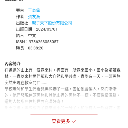
旁白：
王育偉
作者：
張友漁
出版社：
親子天下股份有限公司
出版日期：2024/03/01
語言：中文
ISBN：9786263058057
時長：03:38:20
內容簡介
在遙遠的山上有一個霧來村，裡面有一所霧來國小，國小緊鄰著森
林，一直以來村民們都和大自然和平共處，直到有一天，一頭黑熊
突然出現在教室門口......
學校老師和學生們看見黑熊嚇了一跳，害怕他會傷人，然而漸漸
的，他們發現這頭黑熊和其他山裡的黑熊不一樣，不僅性情溫馴，
還對人類所居住的世界充滿好奇！
那天之後，黑熊成為了霧來國小的一分子，和所有人一起寫詩、畫
畫，到森林裡玩遊戲，大家都好喜歡他。甚至決定要一起守住「學
校裡有一頭熊」的祕密，可是，這麼明顯的祕密有可能不被發現
查看更多
嗎？一旦黑熊被山下的人知道了，又將引發怎樣的軒然大波呢？