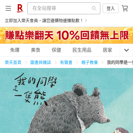
登入
立即加入樂天會員，讓您邊購物邊賺點數！
購物網分類
免運
美食
保健
民生用品
居家
3C
樂天首頁
圖書與雜誌
有聲書
親子教養
我的同學是一
天天免運
美食蛋糕
養生保健
民生用品
居家生活
3C家電
運動休閒
親子玩具
女裝
男裝
化妝保養
情趣用品