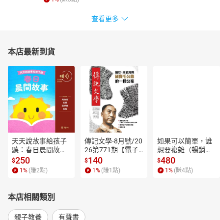
查看更多
本店最新到貨
天天說故事給孩子
傳記文學-8月號/20
如果可以簡單，誰
聽：春日晨間故事
26第771期【電子
想要複雜（暢銷經
【有聲書】
書】
典新編版）【電子
250
140
480
$
$
$
書】
1
%
(賺
2
點)
1
%
(賺
1
點)
1
%
(賺
4
點)
本店相關類別
親子教養
有聲書