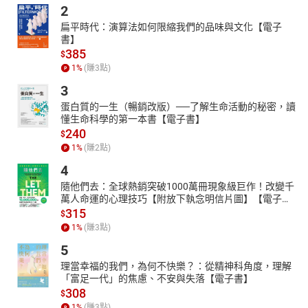
2
扁平時代：演算法如何限縮我們的品味與文化【電子
書】
385
$
1
%
(賺
3
點)
3
蛋白質的一生（暢銷改版）──了解生命活動的秘密，讀
懂生命科學的第一本書【電子書】
240
$
1
%
(賺
2
點)
4
隨他們去：全球熱銷突破1000萬冊現象級巨作！改變千
萬人命運的心理技巧【附放下執念明信片圖】【電子
書】
315
$
1
%
(賺
3
點)
5
理當幸福的我們，為何不快樂？：從精神科角度，理解
「富足一代」的焦慮、不安與失落【電子書】
308
$
1
%
(賺
3
點)