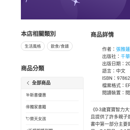
本店相關類別
商品詳情
生活風格
飲食/食譜
作者：
張雅蓮
出版社：
千華
出版日期：202
商品分類
語言：中文
ISBN：97862
全部商品
檔案格式：EP
閱讀裝置：閱讀器
🎯新書優惠
🉐獨家書籍
《0-3歲寶寶智力
且提供了許多親子
💘樂天女孩
書中第一部分主要針對