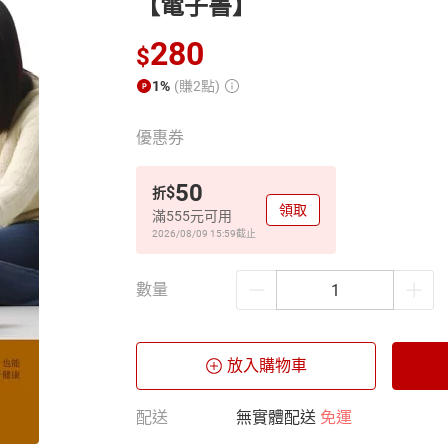
【電子書】
280
$
1%
(賺2點)
優惠券
50
$
折
領取
滿555元可用
2026/08/09 15:59
截止
數量
放入購物車
配送
無實體配送
免運