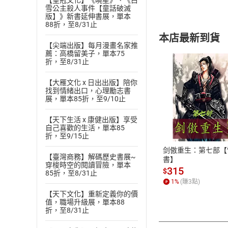
【皇冠文化】《曉星》、《白
雪公主殺人事件【童話破滅
版】》新書延伸書展，單本
88折，至8/31止
本店最新到貨
【尖端出版】每月漫畫名家推
薦：高橋留美子，單本75
折，至8/31止
【大雁文化 x 日出出版】陪你
找到情緒出口，心理勵志書
展，單本85折，至9/10止
付款方
【天下生活 x 康健出版】享受
自己喜歡的生活，單本85
ATM轉帳、信用卡
折，至9/15止
剑傲重生：第七部【
【臺灣商務】解碼歷史書展~
書】
穿梭時空的閱讀冒險，單本
315
$
85折，至8/31止
1
%
(賺
3
點)
【天下文化】重新定義你的價
值，職場升級展，單本88
折，至8/31止