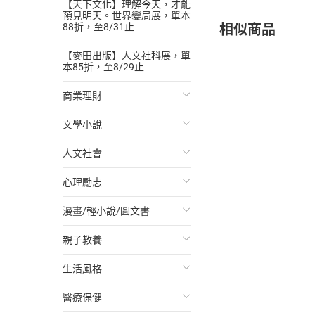
【天下文化】理解今天，才能
預見明天。世界變局展，單本
相似商品
88折，至8/31止
【麥田出版】人文社科展，單
本85折，至8/29止
商業理財
文學小說
投資理財
人文社會
經濟/趨勢
歐美文學
心理勵志
財務/金融
日本文學
國際關係
漫畫/輕小說/圖文書
管理/領導
韓國文學
政治
心靈成長/情緒
親子教養
職場工作術
華文文學
社會科學
人際關係
輕小說
生活風格
成功法
經典文學
台灣/中國歷史
兩性關係
奇幻/科幻
教育現場
醫療保健
行銷/廣告
成長/家庭生活小說
日/韓歷史
心理學
愛情故事
兒童文學/故事
飲食/食譜