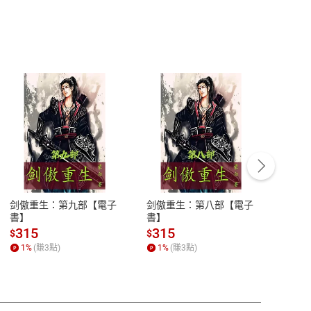
客服資訊
豫期
服務時間：週一到週五 10:00-12:00、
易解
13:00-17:00 (國定假日及例假日休息)
剑傲重生：第九部【電子
剑傲重生：第八部【電子
潜水史
品性
客服電話：0080-1857077
書】
書】
andari
al) Sc
請參
客服信箱：
聯絡店家
315
315
13
$
$
$
r【電
1
%
(賺
3
點)
1
%
(賺
3
點)
1
%