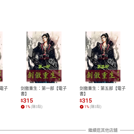
式
退換貨規範
、LINE PAY、AFTEE
本店是否提供消費者保護法七日猶
之權利，遽消費者保護法及通訊交
電子
剑傲重生：第一部【電子
剑傲重生：第五部【電子
除權合理例外情事適用準則，依商
書】
書】
質各有不同規定。詳細退換貨說明
315
315
$
$
照各商品說明。
1
%
(賺
3
點)
1
%
(賺
3
點)
詳細說明
繼續逛其他店舖