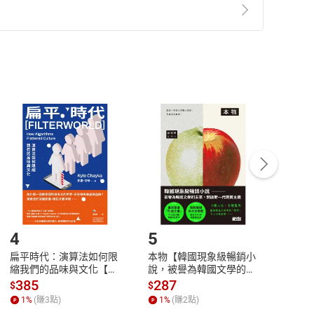
準則
第
2
條第
5
款之規定，「非以有形媒介提供之數位
，不適用消保法第
19
條第
1
項七日內無條件退貨之規
非以有形媒介提供之數位內容，消費者同意若訂購後
付款
方式
完成
訂單
中點選「瀏覽訂單明細」
>
「申請取消訂單
/
退
Payment
Complete
/退貨。
登入帳號，下載書籍後看書
4
5
6
扁平時代：演算法如何限
本物【韓國現象級暢銷小
蛋白
縮我們的品味與文化【電
說，被譽為韓國文學的未
版）─
子書】
來】【電子書】
秘密
385
287
24
$
$
$
一本
1
%
(賺
3
點)
1
%
(賺
2
點)
1
%