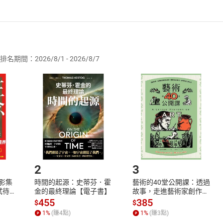
者保護法
第
19
條第
1
項後段
暨
通訊交易解除權合理例外情事適用
供即為完成之線上服務，經消費者事先同意始提供。」 之商品
排名期間：2026/8/1 - 2026/8/7
訂購本店鋪之商品即代表知悉本店鋪所銷售之商品為電子書，屬
取電子書，不得請求退貨退款。
品
放入
購物車
登入
帳號
欲取消訂單或辦理退貨時，請登入樂天市場，並於「我的訂單」
Shopping cart
Login
將依您的申請進行審核，待審核通過後將為您辦理退款事宜。
市場須以整筆訂單為單位進行取消/退貨，恕無法以單支商品取消
如何開始使用？
.選擇閱讀載具
Step2.
2
3
X影集
時間的起源：史蒂芬．霍
藝術的40堂公開課：透過
蓄弒待
金的最終理論【電子書】
故事，走進藝術家創作現
場，看藝術如何誕生、如
455
385
$
$
何形塑人類生活【電子
1
%
(賺
4
點)
1
%
(賺
3
點)
書】