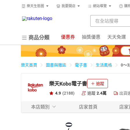
樂天生態圈
我要開店
網站導覽
購
優惠券
抽獎優惠
天天免運
商品分類
0～
樂天首頁
圖書與雜誌
電子書
生活風格
樂天Kobo電子書
追蹤
4.9
(2188)
追蹤
2.4萬
出貨
本店類別
店家首頁
店家