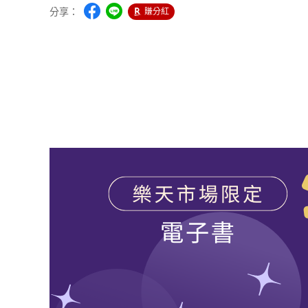
分享：
賺分紅