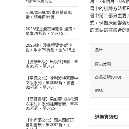
⚡版權即將到期
月、7-8個月、8-9
書中的訓練方法都
⭐08/03-08/09本週精選85
書中第二部分主要
折，領券再85折
式，例如床頭響聲
2026線上漫畫博覽會-漫畫，
的需要選擇適合的
單本79折起，至8/15止
2026線上漫畫博覽會-輕小
說，單本79折起，至8/15止
品牌
【臉譜出版】出版社推薦，單
商品分類
本85折，至8/8止
商品貨號(SKU)
【皇冠文化】哈利波特繁體中
文版系列，單本88折，套書
82折起，至8/31止
ISBN
【高寶書版】馬伯庸《桃花源
沒事兒》系列延伸書展，單本
85折起，至8/25止
退換貨須知
【小角落文化】閱來閱好玩，
暑期書展，單本82折，至