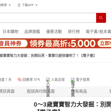
物教學
下載APP
日本購物
品牌旗艦
優惠活動
排行榜
電子書/紙本
3歲寶寶智力大發掘：別開玩笑，寶寶已經很聰明了！【電子書】
速度
1 天
回應率
57%
人氣店家
電子發票
資訊頁面
配送與付款頁面
所有商品
0～3歲寶寶智力大發掘：別