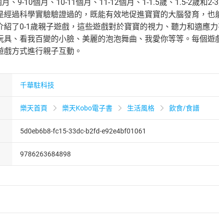
個月、9-10個月、10-11個月、11-12個月、1-1.5歲、1.5
是經過科學實驗驗證過的，既能有效地促進寶寶的大腦發育，也
介紹了0-1歲親子遊戲，這些遊戲對於寶寶的視力、聽力和適應
玩具、看我百變的小臉、美麗的泡泡舞曲、我愛你等等。每個遊
遊戲方式進行親子互動。
千華駐科技
樂天首頁
樂天Kobo電子書
生活風格
飲食/食譜
5d0eb6b8-fc15-33dc-b2fd-e92e4bf01061
9786263684898