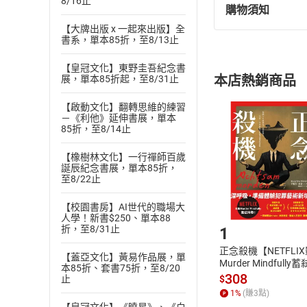
8/16止
購物須知
退換貨規定：
【大牌出版 x 一起來出版】全
(
一
)
依
消費
書系，單本85折，至8/13止
內容或一經提
購書須知
定。
【皇冠文化】東野圭吾紀念書
本店熱銷商品
展，單本85折起，至8/31止
(
二
)
消費者
且已下載
/
存
【啟動文化】翻轉思維的練習
挑選
商
－《利他》延伸書展，單本
退貨方式：您
Choose
85折，至8/14止
貨」，本店鋪
請注意，樂天
【橡樹林文化】一行禪師百歲
購書後，
誕辰紀念書展，單本85折，
至8/22止
【校園書房】AI世代的職場大
Step1
人學！新書$250、單本88
折，至8/31止
1
正念殺機【NETFLI
【蓋亞文化】黃易作品展，單
Murder Mindfully
本85折、套書75折，至8/20
發】【電子書】
308
$
止
1
%
(賺
3
點)