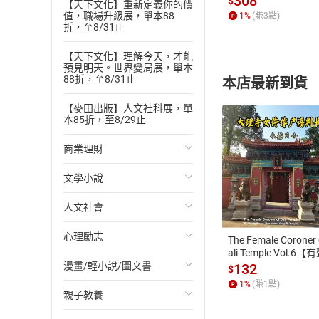
308
$
【天下文化】重新定義你的價
值，職場升級展，單本88
1
%
(賺
3
點)
折，至8/31止
【天下文化】理解今天，才能
預見明天。世界變局展，單本
88折，至8/31止
本店最新到貨
【麥田出版】人文社科展，單
本85折，至8/29止
商業理財
文學小說
投資理財
付款方
人文社會
經濟/趨勢
歐美文學
ATM轉帳、信用卡
心理勵志
財務/金融
日本文學
國際關係
The Female Coroner 
ali Temple Vol.6【
書】
漫畫/輕小說/圖文書
管理/領導
韓國文學
政治
心靈成長/情緒
132
$
1
%
(賺
1
點)
親子教養
職場工作術
華文文學
社會科學
人際關係
輕小說