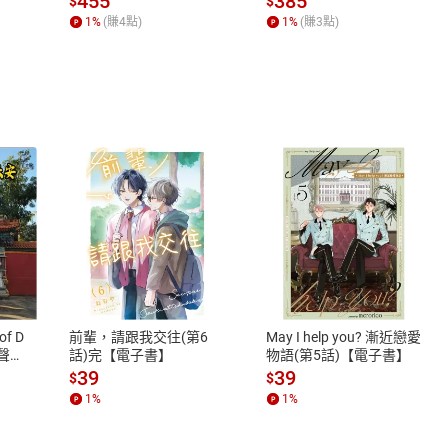
455
385
$
$
何形塑人類生活【電子
1
%
(賺
4
點)
1
%
(賺
3
點)
書】
式
退換貨規範
、LINE PAY、AFTEE
本店是否提供消費者保護法七日猶
之權利，遽消費者保護法及通訊交
of D
前輩，請跟我交往(第6
May I help you? 漸近戀愛
除權合理例外情事適用準則，依商
有聲
話)完【電子書】
物語(第5話)【電子書】
質各有不同規定。詳細退換貨說明
39
39
$
$
照各商品說明。
1
%
1
%
詳細說明