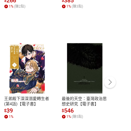
266
385
28
$
$
$
【電子書】
1
%
(賺
2
點)
1
%
(賺
3
點)
1
%
客服資訊
豫期
服務時間：週一到週五 10:00-12:00、
易解
13:00-17:00 (國定假日及例假日休息)
王弟殿下深深溺愛轉生者
最後的天空：臺灣政治思
鬼島
品性
客服電話：0080-1857077
(第4話)【電子書】
想史研究【電子書】
小事
請參
客服信箱：
聯絡店家
39
546
33
$
$
$
1
%
1
%
(賺
5
點)
1
%