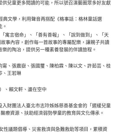
提供兒童更多閱讀的可能，所以號召演藝圈眾多好友獻
經典文學，利用聲音再搭配《格事話：格林童話選
能。
、「寓言宿命」、「善有善報」、「說到做到」、「天
別故事內容，創作每一首故事的專屬配樂，讓親子共讀
音樂的陶冶，提供另一種素養發展的伴讀旅程。
鈞甯、張震嶽、張國璽、陳柏霖、陳以文、許茹芸、桂
莎、王若琳
HSU）、賴文軒、盪在空中
投入財團法人臺北市志玲姊姊慈善基金會的「遲緩兒童
習與醫療資源、扶助經濟弱勢學童的教育與文化傳承。
、女性議題倡導、災害救濟與急難救助等項目，累積資