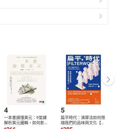
準則
第
2
條第
5
款之規定，「非以有形媒介提供之數位
，不適用消保法第
19
條第
1
項七日內無條件退貨之規
非以有形媒介提供之數位內容，消費者同意若訂購後
付款
方式
完成
訂單
中點選「瀏覽訂單明細」
>
「申請取消訂單
/
退
Payment
Complete
/退貨。
登入帳號，下載書籍後看書
4
5
6
一本書讀懂美元：9堂課
扁平時代：演算法如何限
本物
解析美元邏輯，如何影響
縮我們的品味與文化【電
說，
全球經濟和每個人的投資
子書】
來】