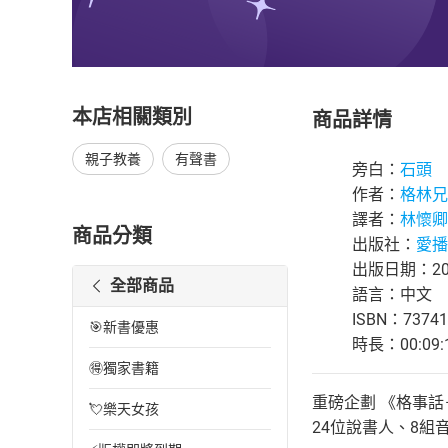
本店相關類別
商品詳情
親子教養
有聲書
旁白：
石頭
作者：
格林兄
譯者：
林懷卿
商品分類
出版社：
愛播
出版日期：202
全部商品
語言：中文
ISBN：73741
🎯新書優惠
時長：00:09:
🉐獨家書籍
重磅企劃 《格事話
💘樂天女孩
24位說書人、8組