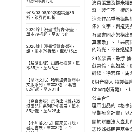
⚡版權即將到期
演員張震及糯米糰
聲，製作不一樣的
⭐08/03-08/09本週精選85
折，領券再85折
這套作品重新錄製
集》文字，創造更
2026線上漫畫博覽會-漫畫，
單本79折起，至8/15止
有聲書同步架構出
真無敵」、「惡魔
2026線上漫畫博覽會-輕小
的時光，不僅透過
說，單本79折起，至8/15止
24位演員、歌手 
【臉譜出版】出版社推薦，單
蘇慧倫、魏如萱、
本85折，至8/8止
綸鎂、徐若瑄、馬
【皇冠文化】哈利波特繁體中
8組音樂人 特製
文版系列，單本88折，套書
Cheer(謝青翰）、
82折起，至8/31止
公益合作
【高寶書版】馬伯庸《桃花源
騷耳出品的《格事
沒事兒》系列延伸書展，單本
85折起，至8/25止
早期療育計畫」以
關於財團法人臺北
【小角落文化】閱來閱好玩，
暑期書展，單本82折，至
志玲姊姊慈善基金