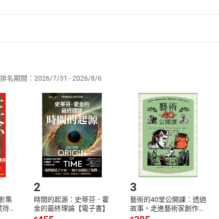
者保護法
第
19
條第
1
項後段
暨
通訊交易解除權合理例外情事適用
供即為完成之線上服務，經消費者事先同意始提供。」 之商品
排名期間：2026/7/31 - 2026/8/6
訂購本店鋪之商品即代表知悉本店鋪所銷售之商品為電子書，屬
取電子書，不得請求退貨退款。
品
放入
購物車
登入
帳號
欲取消訂單或辦理退貨時，請登入樂天市場，並於「我的訂單」
Shopping cart
Login
將依您的申請進行審核，待審核通過後將為您辦理退款事宜。
市場須以整筆訂單為單位進行取消/退貨，恕無法以單支商品取消
如何開始使用？
.選擇閱讀載具
Step2.
2
3
X影集
時間的起源：史蒂芬．霍
藝術的40堂公開課：透過
蓄弒待
金的最終理論【電子書】
故事，走進藝術家創作現
場，看藝術如何誕生、如