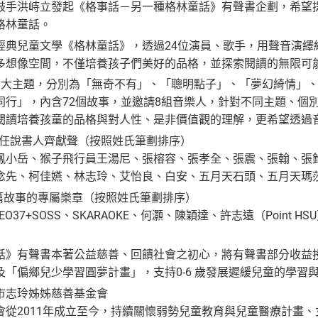
鼓手洪峙立發起《格事話－另一種格林童話》有聲書企劃，希望
格林童話。
經典兒童文學《格林童話》，透過24位演員、歌手，用聲音演繹
多想像空間，不僅培養孩子們美好的品格，並探索閱讀的無限可
8大主題，分別為「無奇不有」、「聰明點子」、「夢幻綺情」
同行」，內含72個故事，並邀請8組音樂人，針對不同主題、個
閱讀培養孩童的品格與對人性、是非價值觀的理解，更希望透過
擔任說書人齊獻聲（按照姓氏筆劃排序）
鳳小岳、猴子飛行員王湯尼、張榕容、張孝全、張震、張翰、張
念先、柯佳嬿、林志玲、艾怡良、白安、五月天石頭、五月天瑪
每篇故事的專屬樂章（按照姓氏筆劃排序）
LEO37+SOSS、SKARAOKE、何灝、陳穎達、許志遠（Point 
話》有聲書本著公益慈善、回饋社會之初心，將有聲書部分收益
及「偏鄉兒少學習圓夢計畫」，支持0-6 歲發展遲緩兒童的學
市志玲姊姊慈善基金會
會從2011年成立至今，持續關懷弱勢兒童教育與兒童醫療計畫