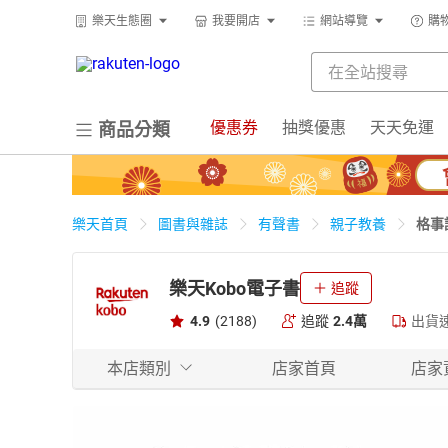
樂天生態圈
我要開店
網站導覽
購
優惠券
抽獎優惠
天天免運
商品分類
格事
樂天首頁
圖書與雜誌
有聲書
親子教養
樂天Kobo電子書
追蹤
4.9
(2188)
追蹤
2.4萬
出貨
本店類別
店家首頁
店家