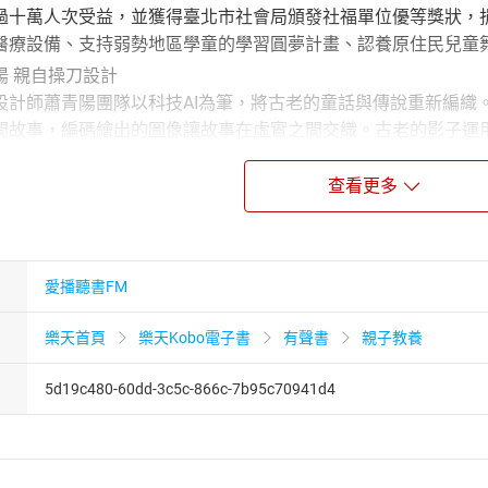
過十萬人次受益，並獲得臺北市社會局頒發社福單位優等獎狀，
醫療設備、支持弱勢地區學童的學習圓夢計畫、認養原住民兒童
陽 親自操刀設計
設計師蕭青陽團隊以科技AI為筆，將古老的童話與傳說重新編織
間故事，編碼繪出的圖像讓故事在虛實之間交織。古老的影子運用
迷霧中重新發現了逝去的童年夢境。
查看更多
格林童話》數位專輯封面與實體專輯設計
片封套，合作歌手包括宋祖英、周杰倫、五月天、江蕙、陳綺貞
t Music Awards）及日本Unknown Asia評審。2023年
愛播聽書FM
ess Beginning》獲得美國第65屆葛萊美獎「最佳唱片包裝設計獎」。
樂天首頁
樂天Kobo電子書
有聲書
親子教養
險的費南度：石頭
5d19c480-60dd-3c5c-866c-7b95c70941d4