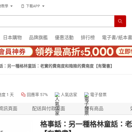
物教學
下載APP
日本購物
品牌旗艦
優惠活動
排行榜
電子書/紙本
話：另一種格林童話：老實的費南度和陰險的費南度【有聲書】
速度
1 天
回應率
57%
人氣店家
電子發票
資訊頁面
配送與付款頁面
所有商品
格事話：另一種格林童話：老