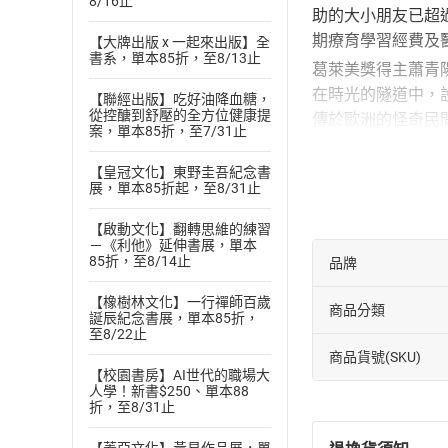
8/16止
助的大小朋友已超
期療育學習經費及
【大牌出版 x 一起來出版】全
書系，單本85折，至8/13止
葛萊美獎得主蕭青
在時光的隧道中，
【聯經出版】吃好油降血糖，
從控醣到舒壓的全方位健康提
傳於歐洲的怪奇民
案，單本85折，至7/31止
我們在現代科技的
【皇冠文化】東野圭吾紀念書
《格事話－另一種
展，單本85折起，至8/31止
蕭青陽
設計超過上千張唱
【啟動文化】翻轉思維的練習
－《利他》延伸書展，單本
（Independen
85折，至8/14止
品牌
《Beginningl
【橡樹林文化】一行禪師百歲
章節：
商品分類
誕辰紀念書展，單本85折，
老實的費南度和陰
至8/22止
商品貨號(SKU)
【校園書房】AI世代的職場大
人學！新書$250、單本88
折，至8/31止