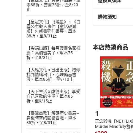
退換貨須知
【蓋亞文化】黃易作品展，單
本85折、套書75折，至8/20
止
購物須知
退換貨規定：
【皇冠文化】《曉星》、《白
雪公主殺人事件【童話破滅
(
一
)
依
消費
版】》新書延伸書展，單本
內容或一經提
88折，至8/31止
購書須知
定。
本店熱銷商品
【尖端出版】每月漫畫名家推
(
二
)
消費者
薦：高橋留美子，單本75
且已下載
/
存
折，至8/31止
挑選
商
退貨方式：您
Choose
【大雁文化 x 日出出版】陪你
貨」，本店鋪
找到情緒出口，心理勵志書
展，單本85折，至9/10止
請注意，樂天
購書後，
【天下生活 x 康健出版】享受
自己喜歡的生活，單本85
折，至9/15止
Step1
1
【臺灣商務】解碼歷史書展~
穿梭時空的閱讀冒險，單本
正念殺機【NETFLI
85折，至8/31止
Murder Mindfully
發】【電子書】