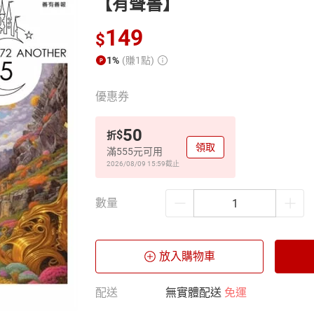
【有聲書】
149
$
1%
(賺1點)
優惠券
50
$
折
領取
滿555元可用
2026/08/09 15:59
截止
數量
放入購物車
配送
無實體配送
免運