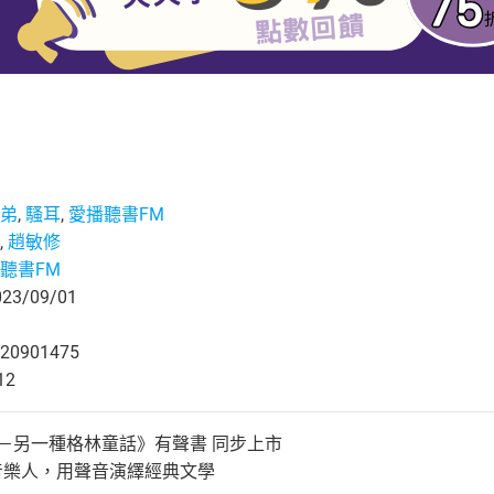
弟
,
騷耳
,
愛播聽書FM
,
趙敏修
聽書FM
3/09/01
20901475
12
－另一種格林童話》有聲書 同步上市
音樂人，用聲音演繹經典文學