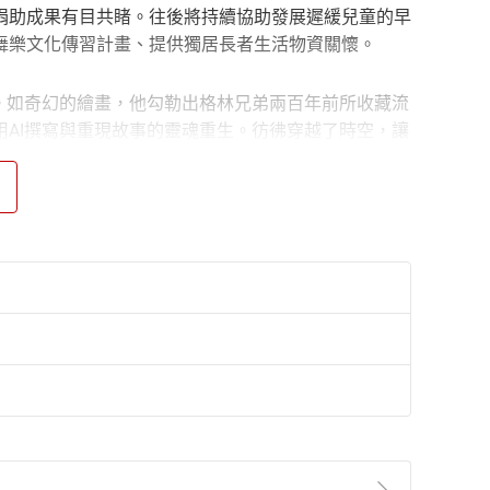
捐助成果有目共睹。往後將持續協助發展遲緩兒童的早
舞樂文化傳習計畫、提供獨居長者生活物資關懷。
。如奇幻的繪畫，他勾勒出格林兄弟兩百年前所收藏流
AI撰寫與重現故事的靈魂重生。彷彿穿越了時空，讓
、許崴、韓庚等。現任美國葛萊美獎、全美獨立音樂奬
，與女兒蕭君恬攜手操刀的《淡蘭古道三部曲》原聲帶專輯