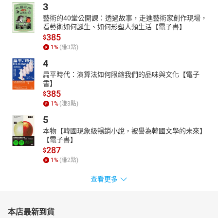
3
藝術的40堂公開課：透過故事，走進藝術家創作現場，
看藝術如何誕生、如何形塑人類生活【電子書】
385
$
1
%
(賺
3
點)
4
扁平時代：演算法如何限縮我們的品味與文化【電子
書】
385
$
1
%
(賺
3
點)
5
本物【韓國現象級暢銷小說，被譽為韓國文學的未來】
【電子書】
287
$
1
%
(賺
2
點)
查看更多
本店最新到貨