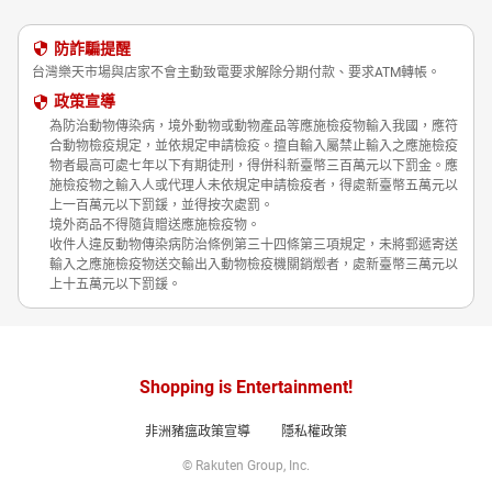
防詐騙提醒
台灣樂天市場與店家不會主動致電要求解除分期付款、要求ATM轉帳。
政策宣導
為防治動物傳染病，境外動物或動物產品等應施檢疫物輸入我國，應符
合動物檢疫規定，並依規定申請檢疫。擅自輸入屬禁止輸入之應施檢疫
物者最高可處七年以下有期徒刑，得併科新臺幣三百萬元以下罰金。應
施檢疫物之輸入人或代理人未依規定申請檢疫者，得處新臺幣五萬元以
上一百萬元以下罰鍰，並得按次處罰。
境外商品不得隨貨贈送應施檢疫物。
收件人違反動物傳染病防治條例第三十四條第三項規定，未將郵遞寄送
輸入之應施檢疫物送交輸出入動物檢疫機關銷燬者，處新臺幣三萬元以
上十五萬元以下罰鍰。
Shopping is Entertainment!
非洲豬瘟政策宣導
隱私權政策
© Rakuten Group, Inc.