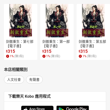
剑傲重生：第七部
剑傲重生：第一部
剑傲重生：第五部
【電子書】
【電子書】
【電子書】
315
315
315
$
$
$
1
%
(賺
3
點)
1
%
(賺
3
點)
1
%
(賺
3
點)
本店相關類別
人文社會
有聲書
下載樂天 Kobo 應用程式