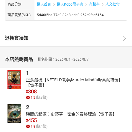
商品分類
樂天首頁
樂天Kobo電子書
有聲書
人文社會
商品貨號(SKU)
5d46f5ba-77d9-32d8-aeb0-252c9fac5154
退換貨須知
本店熱銷商品
排名期間：2026/8/1 - 2026/8/7
1
正念殺機【NETFLIX影集Murder Mindfully蓄弒待發】
【電子書】
308
$
1
%
(賺
3
點)
2
時間的起源：史蒂芬．霍金的最終理論【電子書】
455
$
1
%
(賺
4
點)