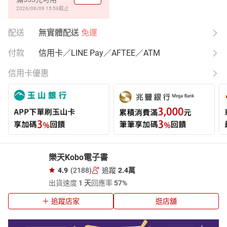
2026/08/09 15:59
截止
配送
無實體配送
免運
付款
信用卡／LINE Pay／AFTEE／ATM
信用卡優惠
樂天Kobo電子書
4.9
(2188)
追蹤
2.4萬
出貨速度
1 天
回應率
57%
追蹤店家
逛店舖