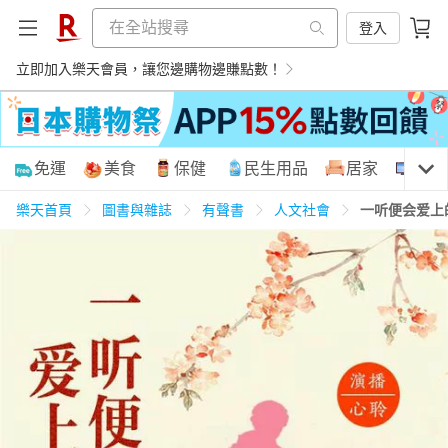
登入
立即加入樂天會員，讓您邊購物邊賺點數！
購物網分類
免運
美食
保健
民生用品
居家
3C
樂天首頁
圖書與雜誌
有聲書
人文社會
一听便会爱上
天天免運
美食蛋糕
養生保健
民生用品
居家生活
3C家電
運動休閒
親子玩具
女裝
男裝
化妝保養
情趣用品