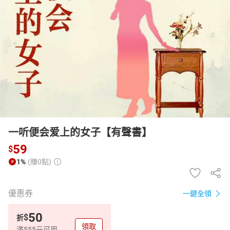
日本購物
電子/紙本書
HOT
一听便会爱上的女子【有聲書】
59
$
1%
(賺0點)
優惠券
一鍵全領
50
$
折
領取
滿555元可用