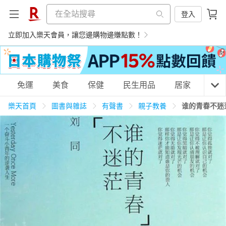
登入
立即加入樂天會員，讓您邊購物邊賺點數！
購物網分類
免運
美食
保健
民生用品
居家
3C
樂天首頁
圖書與雜誌
有聲書
親子教養
谁的青春不迷
天天免運
美食蛋糕
養生保健
民生用品
居家生活
3C家電
運動休閒
親子玩具
女裝
男裝
化妝保養
情趣用品