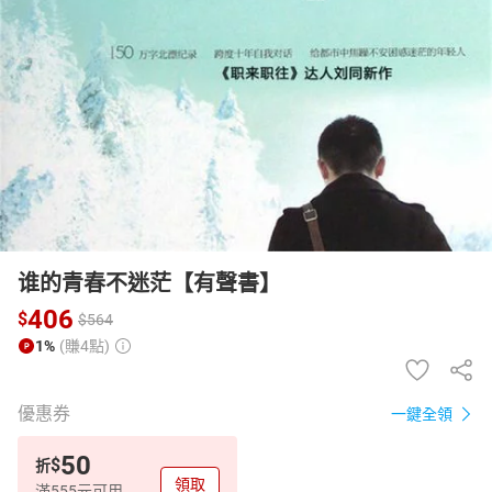
日本購物
電子/紙本書
HOT
谁的青春不迷茫【有聲書】
406
$
$
564
1%
(賺4點)
優惠券
一鍵全領
50
$
折
領取
滿555元可用