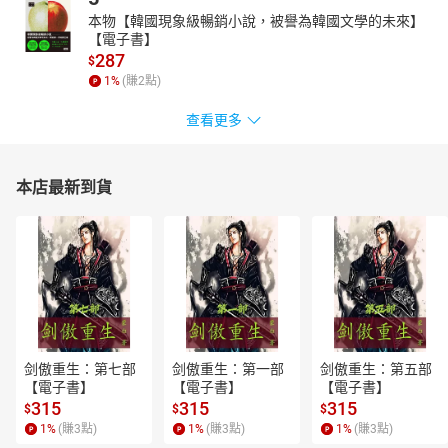
本物【韓國現象級暢銷小說，被譽為韓國文學的未來】
【電子書】
287
$
1
%
(賺
2
點)
查看更多
本店最新到貨
剑傲重生：第七部
剑傲重生：第一部
剑傲重生：第五部
【電子書】
【電子書】
【電子書】
315
315
315
$
$
$
1
%
(賺
3
點)
1
%
(賺
3
點)
1
%
(賺
3
點)