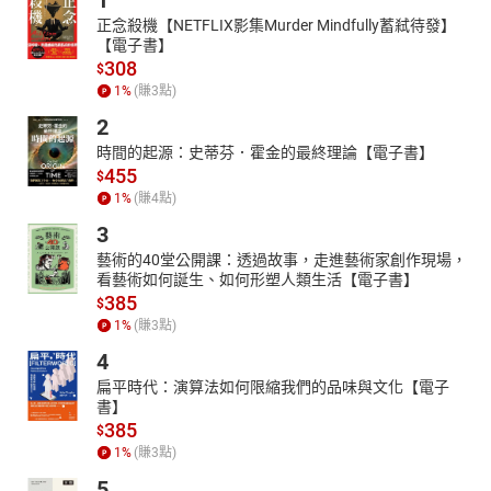
1
正念殺機【NETFLIX影集Murder Mindfully蓄弒待發】
【電子書】
308
$
1
%
(賺
3
點)
2
時間的起源：史蒂芬．霍金的最終理論【電子書】
455
$
1
%
(賺
4
點)
3
藝術的40堂公開課：透過故事，走進藝術家創作現場，
看藝術如何誕生、如何形塑人類生活【電子書】
385
$
1
%
(賺
3
點)
4
扁平時代：演算法如何限縮我們的品味與文化【電子
書】
385
$
1
%
(賺
3
點)
5