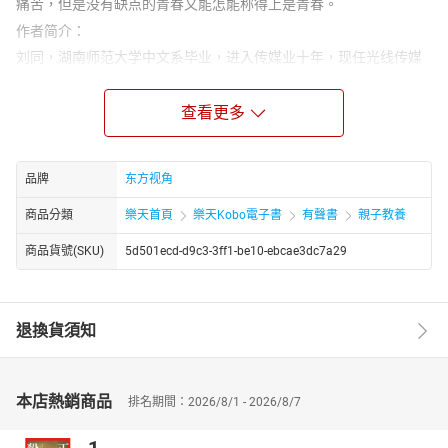
痛苦，但是没有缺点的青春又能怎能称得上是青春。
作者简介：
刘同，湖南师范大学中文系毕业，进入传媒业十年，现任光线传媒
电视资讯事业部副总裁。中国新生代作家，青春哲理小说代表性人
物，曾出版《五十米深蓝》《美丽最少年》《离爱》等多部畅销小
查看更多
说，同时著有《这么说你就被灭了》《职场急诊室——谁没一点病》
等职场励志畅销书，并为多家杂志撰写专栏。
品牌
东方视角
商品分類
樂天首頁
樂天Kobo電子書
有聲書
親子教養
商品貨號(SKU)
5d501ecd-d9c3-3ff1-be10-ebcae3dc7a29
退換貨須知
本店熱銷商品
排名期間：2026/8/1 - 2026/8/7