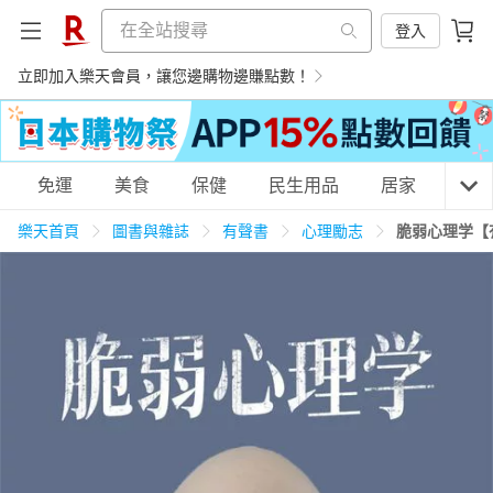
登入
立即加入樂天會員，讓您邊購物邊賺點數！
購物網分類
免運
美食
保健
民生用品
居家
3C
樂天首頁
圖書與雜誌
有聲書
心理勵志
脆弱心理学【
天天免運
美食蛋糕
養生保健
民生用品
居家生活
3C家電
運動休閒
親子玩具
女裝
男裝
化妝保養
情趣用品