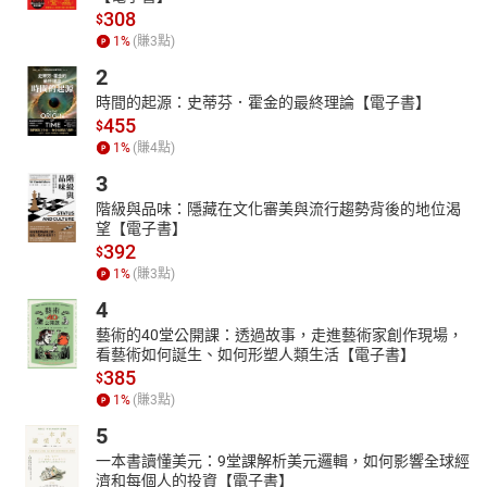
308
$
1
%
(賺
3
點)
2
時間的起源：史蒂芬．霍金的最終理論【電子書】
455
$
1
%
(賺
4
點)
3
階級與品味：隱藏在文化審美與流行趨勢背後的地位渴
望【電子書】
392
$
1
%
(賺
3
點)
4
藝術的40堂公開課：透過故事，走進藝術家創作現場，
看藝術如何誕生、如何形塑人類生活【電子書】
385
$
1
%
(賺
3
點)
5
一本書讀懂美元：9堂課解析美元邏輯，如何影響全球經
濟和每個人的投資【電子書】