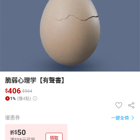
日本購物
電子/紙本書
HOT
脆弱心理学【有聲書】
406
$
$
564
1%
(賺4點)
優惠券
一鍵全領
50
$
折
領取
滿555元可用