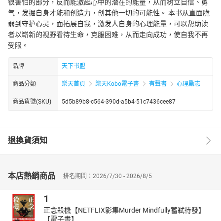
很害怕的部分，反而能激起心中的潜在的能量，从而树立自信、勇
气，发掘自身才能和创造力，创其他一切的可能性。 本书从直面脆
弱到守护心灵，面拓展自我，激发人自身的心理能量，可以帮助读
者以崭新的视野看待生命，克服困难，从而走向成功，使自我不再
受限。
品牌
天下书盟
商品分類
樂天首頁
樂天Kobo電子書
有聲書
心理勵志
商品貨號(SKU)
5d5b89b8-c564-390d-a5b4-51c7436cee87
退換貨須知
本店熱銷商品
排名期間：2026/7/30 - 2026/8/5
1
正念殺機【NETFLIX影集Murder Mindfully蓄弒待發】
【電子書】