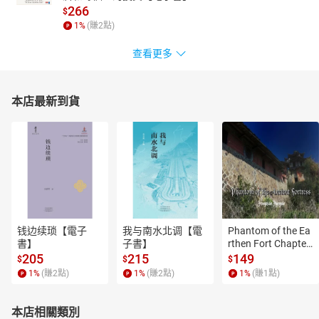
266
$
1
%
(賺
2
點)
查看更多
本店最新到貨
钱边续琐【電子
我与南水北调【電
Phantom of the Ea
書】
子書】
rthen Fort Chapter
 4【有聲書】
205
215
149
$
$
$
1
%
(賺
2
點)
1
%
(賺
2
點)
1
%
(賺
1
點)
本店相關類別