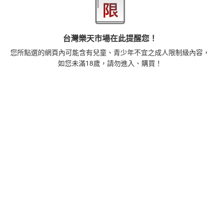
2
時間的起源：史蒂芬．霍金的最終理論【電子書】
455
$
台灣樂天市場在此提醒您！
1
%
(賺
4
點)
您所點選的網頁內可能含有兒童、青少年不宜之成人限制級內容，
3
如您未滿18歲，請勿進入、購買！
階級與品味：隱藏在文化審美與流行趨勢背後的地位渴
望【電子書】
392
$
1
%
(賺
3
點)
4
藝術的40堂公開課：透過故事，走進藝術家創作現場，
看藝術如何誕生、如何形塑人類生活【電子書】
385
$
1
%
(賺
3
點)
5
一本書讀懂美元：9堂課解析美元邏輯，如何影響全球經
濟和每個人的投資【電子書】
266
$
1
%
(賺
2
點)