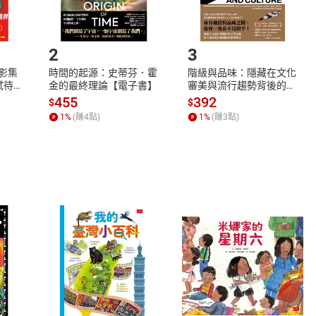
.選擇閱讀載具
Step2.
2
3
X影集
時間的起源：史蒂芬．霍
階級與品味：隱藏在文化
蓄弒待
金的最終理論【電子書】
審美與流行趨勢背後的地
位渴望【電子書】
455
392
$
$
1
%
(賺
4
點)
1
%
(賺
3
點)
式
退換貨規範
、LINE PAY、AFTEE
本店是否提供消費者保護法七日猶