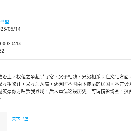
书盟
5/05/14
00030414
52
政治上，权位之争超乎寻常，父子相残，兄弟相杀；在文化方面
权互相攻讦，又互为从属，还有时不时南下搅局的辽国。各方势
湖英豪你方唱罢我登场，后人重温这段历史，可谓精彩纷呈，热
。
天下书盟