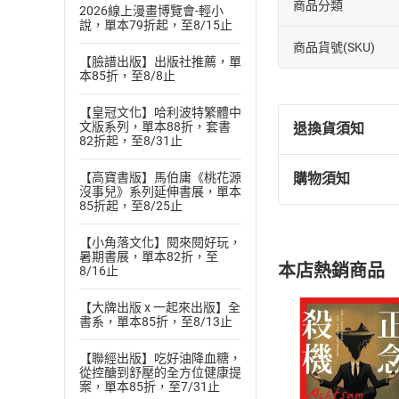
商品分類
2026線上漫畫博覽會-輕小
說，單本79折起，至8/15止
商品貨號(SKU)
【臉譜出版】出版社推薦，單
本85折，至8/8止
【皇冠文化】哈利波特繁體中
文版系列，單本88折，套書
退換貨須知
82折起，至8/31止
【高寶書版】馬伯庸《桃花源
購物須知
退換貨規定：
沒事兒》系列延伸書展，單本
85折起，至8/25止
(
一
)
依
消費
內容或一經提
【小角落文化】閱來閱好玩，
購書須知
定。
暑期書展，單本82折，至
本店熱銷商品
8/16止
(
二
)
消費者
且已下載
/
存
挑選
商
【大牌出版 x 一起來出版】全
書系，單本85折，至8/13止
退貨方式：您
Choose
貨」，本店鋪
【聯經出版】吃好油降血糖，
請注意，樂天
從控醣到舒壓的全方位健康提
購書後，
案，單本85折，至7/31止