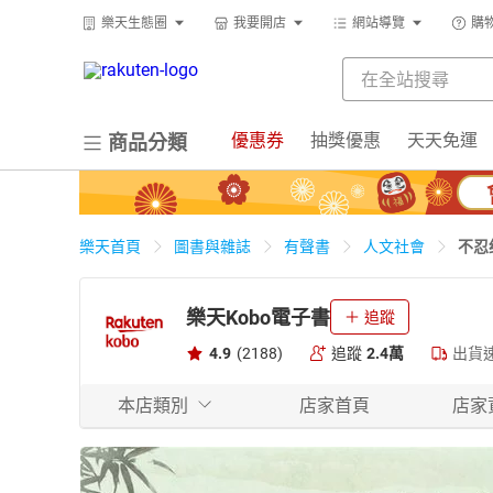
樂天生態圈
我要開店
網站導覽
購
優惠券
抽獎優惠
天天免運
商品分類
不忍
樂天首頁
圖書與雜誌
有聲書
人文社會
樂天Kobo電子書
追蹤
4.9
(2188)
追蹤
2.4萬
出貨
本店類別
店家首頁
店家