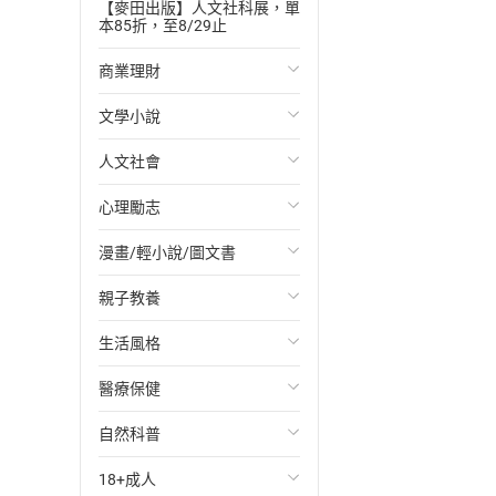
【麥田出版】人文社科展，單
本85折，至8/29止
商業理財
文學小說
投資理財
人文社會
經濟/趨勢
歐美文學
心理勵志
財務/金融
日本文學
國際關係
漫畫/輕小說/圖文書
管理/領導
韓國文學
政治
心靈成長/情緒
親子教養
職場工作術
華文文學
社會科學
人際關係
輕小說
生活風格
成功法
經典文學
台灣/中國歷史
兩性關係
奇幻/科幻
教育現場
醫療保健
行銷/廣告
成長/家庭生活小說
日/韓歷史
心理學
愛情故事
兒童文學/故事
飲食/食譜
自然科普
傳記
懸疑/推理小說
其他歷史/史學
職場/社會寫實
兒童科普/學習
健身/美顏
健康/養生
18+成人
商務/商學
科幻/奇幻小說
法律
懸疑/推理
育兒百科
運動/遊戲
常見疾病
生物科學