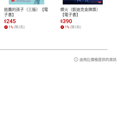
易解
13:00-17:00 (國定假日及例假日休息)
追鷹的孩子（三版）【電
煙火（凱迪克金牌獎）
用熱
品性
客服電話：0080-1857077
子書】
【電子書】
蹟：
請參
客服信箱：
聯絡店家
245
390
37
$
$
$
1
%
(賺
2
點)
1
%
(賺
3
點)
1
%
由飛比價格提供的資訊