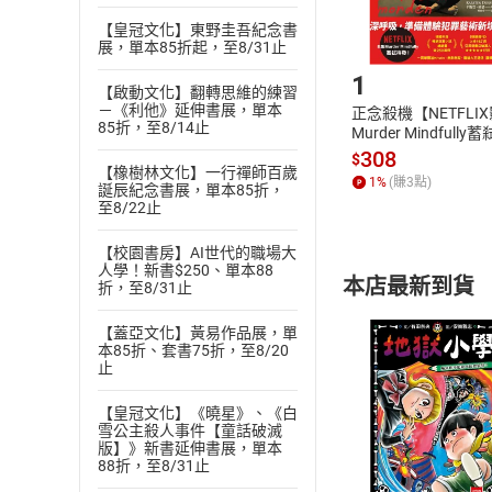
【皇冠文化】東野圭吾紀念書
Step1
展，單本85折起，至8/31止
1
【啟動文化】翻轉思維的練習
－《利他》延伸書展，單本
正念殺機【NETFLI
85折，至8/14止
Murder Mindfully
發】【電子書】
308
$
【橡樹林文化】一行禪師百歲
1
%
(賺
3
點)
誕辰紀念書展，單本85折，
至8/22止
【校園書房】AI世代的職場大
人學！新書$250、單本88
本店最新到貨
折，至8/31止
【蓋亞文化】黃易作品展，單
本85折、套書75折，至8/20
止
【皇冠文化】《曉星》、《白
雪公主殺人事件【童話破滅
付款方
版】》新書延伸書展，單本
88折，至8/31止
ATM轉帳、信用卡