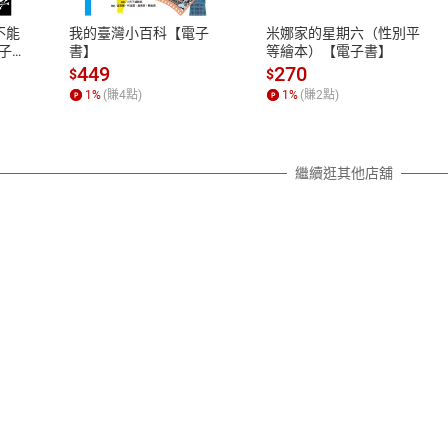
之權利，遽消費者保護法及通訊交
不能
我的臺灣小百科【電子
米娜家的星期六（性別平
除權合理例外情事適用準則，依商
子
書】
等繪本）【電子書】
質各有不同規定。詳細退換貨說明
449
270
$
$
照各商品說明。
1
%
(賺
4
點)
1
%
(賺
2
點)
詳細說明
繼續逛其他店舖