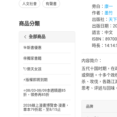
人文社會
有聲書
旁白：
康一
作者：
墨竹
出版社：
天下
商品分類
出版日期：202
語言：中文
全部商品
ISBN：89700
時長：14:14:
🎯新書優惠
🉐獨家書籍
内容简介：
五代十国时期，在
💘樂天女孩
或倒退。十多个政
⚡版權即將到期
杀、攻伐，各路江
思考、评述与回味
⭐08/03-08/09本週精選85
折，領券再85折
2026線上漫畫博覽會-漫畫，
品牌
單本79折起，至8/15止