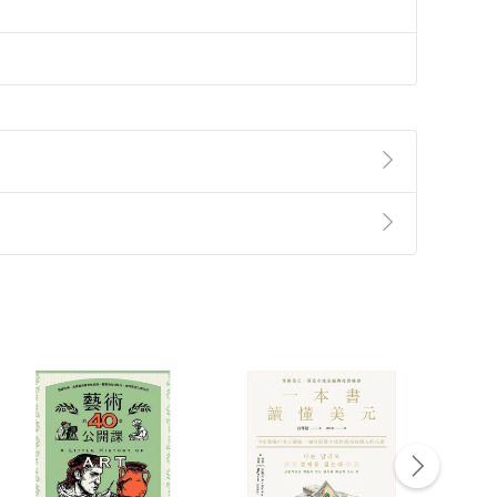
準則
第
2
條第
5
款之規定，「非以有形媒介提供之數位
，不適用消保法第
19
條第
1
項七日內無條件退貨之規
非以有形媒介提供之數位內容，消費者同意若訂購後
付款
方式
完成
訂單
中點選「瀏覽訂單明細」
>
「申請取消訂單
/
退
Payment
Complete
/退貨。