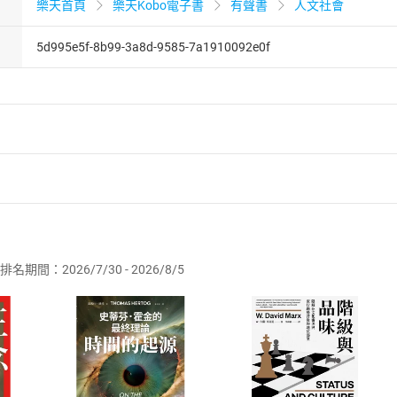
樂天首頁
樂天Kobo電子書
有聲書
人文社會
5d995e5f-8b99-3a8d-9585-7a1910092e0f
者保護法
第
19
條第
1
項後段
暨
通訊交易解除權合理例外情事適用
供即為完成之線上服務，經消費者事先同意始提供。」 之商品
排名期間：2026/7/30 - 2026/8/5
訂購本店鋪之商品即代表知悉本店鋪所銷售之商品為電子書，屬
取電子書，不得請求退貨退款。
品
放入
購物車
登入
帳號
欲取消訂單或辦理退貨時，請登入樂天市場，並於「我的訂單」
Shopping cart
Login
將依您的申請進行審核，待審核通過後將為您辦理退款事宜。
市場須以整筆訂單為單位進行取消/退貨，恕無法以單支商品取消
如何開始使用？