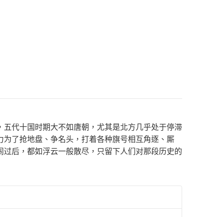
，五代十国时期大不如唐朝，尤其是北方几乎处于停滞
力为了抢地盘、争名头，打着各种旗号相互角逐、厮
闹过后，都如浮云一般散尽，只留下人们对那段历史的