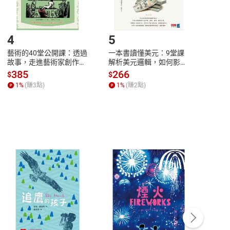
登入帳號，下載書籍後看書
4
5
6
藝術的40堂公開課：透過
一本書讀懂美元：9堂課
本物
故事，走進藝術家創作現
解析美元邏輯，如何影響
說，
場，看藝術如何誕生、如
全球經濟和每個人的投資
來】
385
266
28
$
$
$
何形塑人類生活【電子
【電子書】
1
%
(賺
3
點)
1
%
(賺
2
點)
1
%
書】
客服資訊
豫期
服務時間：週一到週五 10:00-12:00、