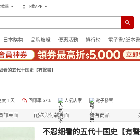
物教學
下載APP
日本購物
品牌旗艦
優惠活動
排行榜
電子書/紙本
细看的五代十国史【有聲書】
速度
1 天
回應率
57%
人氣店家
電子發票
資訊頁面
配送與付款頁面
所有商品
不忍细看的五代十国史【有聲