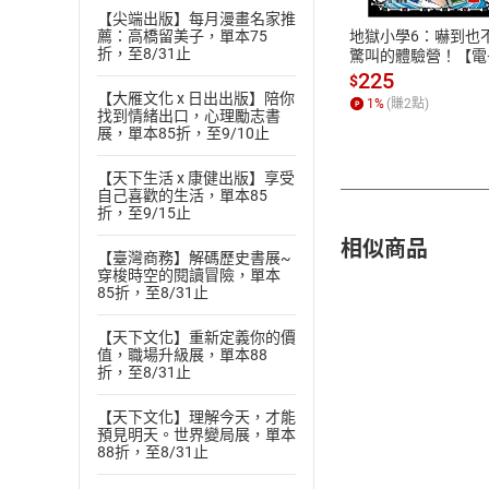
【尖端出版】每月漫畫名家推
地獄小學6：嚇到也
薦：高橋留美子，單本75
折，至8/31止
驚叫的體驗營！【電
書】
225
$
【大雁文化 x 日出出版】陪你
1
%
(賺
2
點)
找到情緒出口，心理勵志書
展，單本85折，至9/10止
【天下生活 x 康健出版】享受
自己喜歡的生活，單本85
折，至9/15止
相似商品
【臺灣商務】解碼歷史書展~
穿梭時空的閱讀冒險，單本
85折，至8/31止
【天下文化】重新定義你的價
值，職場升級展，單本88
折，至8/31止
【天下文化】理解今天，才能
預見明天。世界變局展，單本
88折，至8/31止