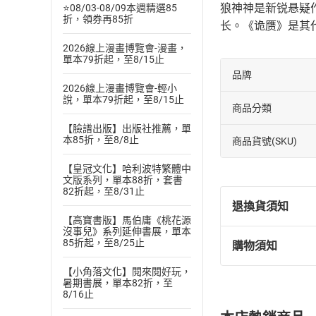
狼神神是新锐悬疑
⭐08/03-08/09本週精選85
折，領券再85折
长。《诡赝》是其代
2026線上漫畫博覽會-漫畫，
單本79折起，至8/15止
品牌
2026線上漫畫博覽會-輕小
說，單本79折起，至8/15止
商品分類
【臉譜出版】出版社推薦，單
本85折，至8/8止
商品貨號(SKU)
【皇冠文化】哈利波特繁體中
文版系列，單本88折，套書
82折起，至8/31止
退換貨須知
【高寶書版】馬伯庸《桃花源
沒事兒》系列延伸書展，單本
85折起，至8/25止
購物須知
退換貨規定：
(
一
)
依
消費
【小角落文化】閱來閱好玩，
暑期書展，單本82折，至
內容或一經提
8/16止
購書須知
定。