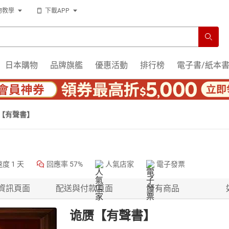
物教學
下載APP
日本購物
品牌旗艦
優惠活動
排行榜
電子書/紙本
【有聲書】
速度
1 天
回應率
57%
人氣店家
電子發票
資訊頁面
配送與付款頁面
所有商品
诡赝【有聲書】