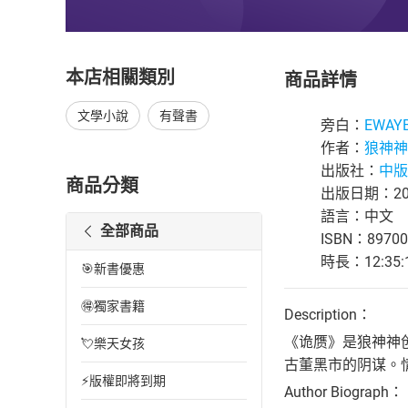
本店相關類別
商品詳情
文學小說
有聲書
旁白：
EWAY
作者：
狼神神
出版社：
中版
商品分類
出版日期：202
語言：中文
全部商品
ISBN：89700
時長：12:35:
🎯新書優惠
🉐獨家書籍
Description：
《诡赝》是狼神神
💘樂天女孩
古董黑市的阴谋。
⚡版權即將到期
Author Biograph：