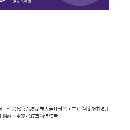
因一件宋代官窑赝品卷入连环谜案，在真伪博弈中揭开
扎相融，用紧张叙事勾连读者。