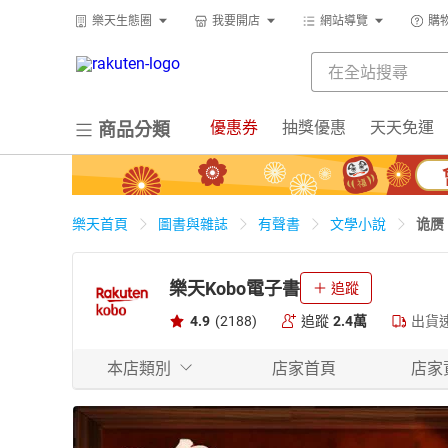
樂天生態圈
我要開店
網站導覽
購
優惠券
抽獎優惠
天天免運
商品分類
诡赝
樂天首頁
圖書與雜誌
有聲書
文學小說
樂天Kobo電子書
追蹤
4.9
(2188)
追蹤
2.4萬
出貨
本店類別
店家首頁
店家