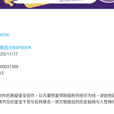
BOOK
集团/EWAYBOOK
5/11/17
00031508
13
创作的悬疑鉴宝佳作，以古董修复师陈砚秋的经历为线，讲述他
情节交织鉴宝干货与反转悬念，将文物背后的历史秘闻与人性挣