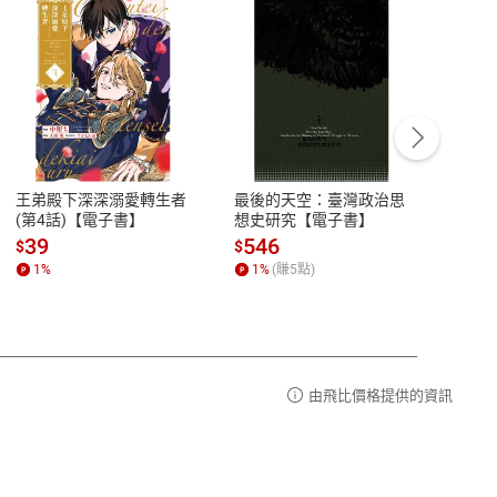
客服資訊
豫期
服務時間：週一到週五 10:00-12:00、
易解
13:00-17:00 (國定假日及例假日休息)
王弟殿下深深溺愛轉生者
最後的天空：臺灣政治思
鬼島
品性
客服電話：0080-1857077
(第4話)【電子書】
想史研究【電子書】
小事
請參
客服信箱：
聯絡店家
39
546
33
$
$
$
1
%
1
%
(賺
5
點)
1
%
由飛比價格提供的資訊