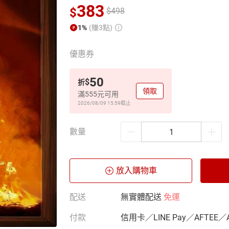
383
$
$
498
1%
(賺3點)
優惠券
50
$
折
領取
滿555元可用
2026/08/09 15:59
截止
數量
放入購物車
配送
無實體配送
免運
付款
信用卡／LINE Pay／AFTEE／