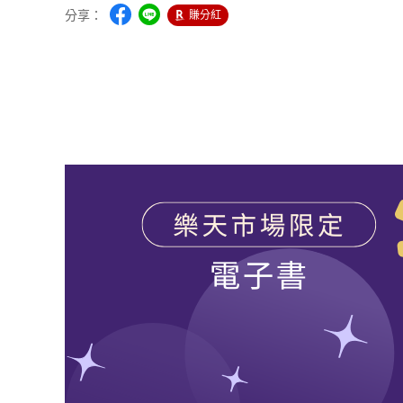
分享：
賺分紅