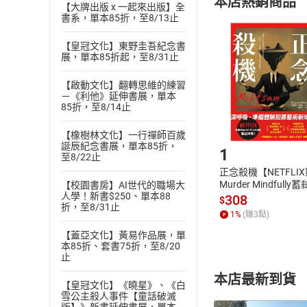
本店熱銷商品
(
二
)
消費者
【大牌出版 x 一起來出版】全
書系，單本85折，至8/13止
且已下載
/
存
挑選
商
退貨方式：您
【皇冠文化】東野圭吾紀念書
Choose
展，單本85折起，至8/31止
貨」，本店鋪
請注意，樂天
【啟動文化】翻轉思維的練習
購書後，
－《利他》延伸書展，單本
85折，至8/14止
Step1
【橡樹林文化】一行禪師百歲
誕辰紀念書展，單本85折，
1
至8/22止
正念殺機【NETFLI
Murder Mindfully
【校園書房】AI世代的職場大
人學！新書$250、單本88
發】【電子書】
308
$
折，至8/31止
1
%
(賺
3
點)
【蓋亞文化】黃易作品展，單
本85折、套書75折，至8/20
止
本店最新到貨
【皇冠文化】《曉星》、《白
雪公主殺人事件【童話破滅