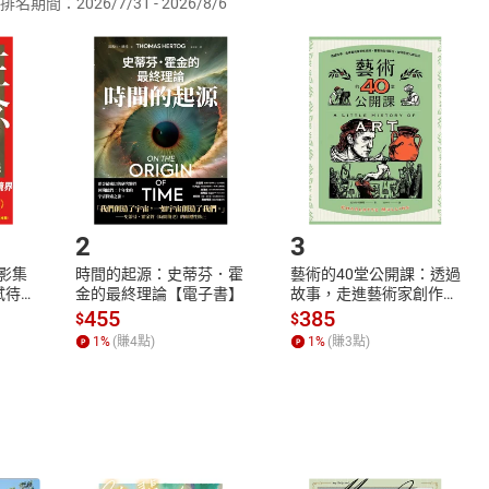
排名期間：2026/7/31 - 2026/8/6
訂購本店鋪之商品即代表知悉本店鋪所銷售之商品為電子書，屬
取電子書，不得請求退貨退款。
品
放入
購物車
登入
帳號
欲取消訂單或辦理退貨時，請登入樂天市場，並於「我的訂單」
Shopping cart
Login
將依您的申請進行審核，待審核通過後將為您辦理退款事宜。
市場須以整筆訂單為單位進行取消/退貨，恕無法以單支商品取消
如何開始使用？
.選擇閱讀載具
Step2.
2
3
X影集
時間的起源：史蒂芬．霍
藝術的40堂公開課：透過
蓄弒待
金的最終理論【電子書】
故事，走進藝術家創作現
場，看藝術如何誕生、如
455
385
$
$
何形塑人類生活【電子
1
%
(賺
4
點)
1
%
(賺
3
點)
書】