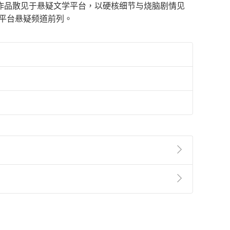
作品散见于悬疑文学平台，以硬核细节与烧脑剧情见
居平台悬疑频道前列。
準則
第
2
條第
5
款之規定，「非以有形媒介提供之數位
，不適用消保法第
19
條第
1
項七日內無條件退貨之規