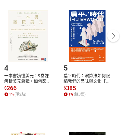
非以有形媒介提供之數位內容，消費者同意若訂購後
付款
方式
完成
訂單
中點選「瀏覽訂單明細」
>
「申請取消訂單
/
退
Payment
Complete
/退貨。
登入帳號，下載書籍後看書
4
5
6
一本書讀懂美元：9堂課
扁平時代：演算法如何限
本物
解析美元邏輯，如何影響
縮我們的品味與文化【電
說，
全球經濟和每個人的投資
子書】
來】
266
385
28
$
$
$
【電子書】
1
%
(賺
2
點)
1
%
(賺
3
點)
1
%