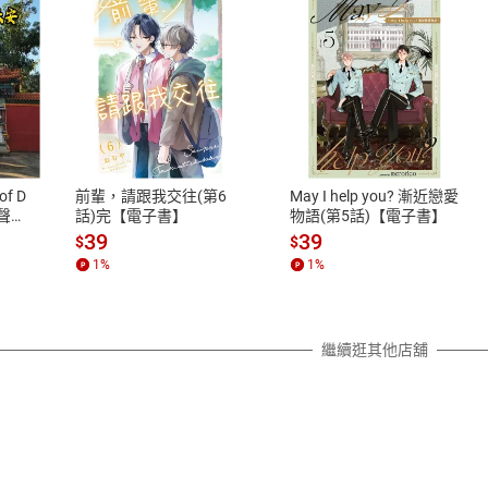
式
退換貨規範
、LINE PAY、AFTEE
本店是否提供消費者保護法七日猶
之權利，遽消費者保護法及通訊交
of D
前輩，請跟我交往(第6
May I help you? 漸近戀愛
除權合理例外情事適用準則，依商
有聲
話)完【電子書】
物語(第5話)【電子書】
質各有不同規定。詳細退換貨說明
39
39
$
$
照各商品說明。
1
%
1
%
詳細說明
繼續逛其他店舖