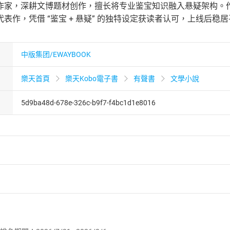
作家，深耕文博题材创作，擅长将专业鉴宝知识融入悬疑架构。
表作，凭借 “鉴宝 + 悬疑” 的独特设定获读者认可，上线后稳
中版集团/EWAYBOOK
樂天首頁
樂天Kobo電子書
有聲書
文學小說
5d9ba48d-678e-326c-b9f7-f4bc1d1e8016
者保護法
第
19
條第
1
項後段
暨
通訊交易解除權合理例外情事適用
供即為完成之線上服務，經消費者事先同意始提供。」 之商品