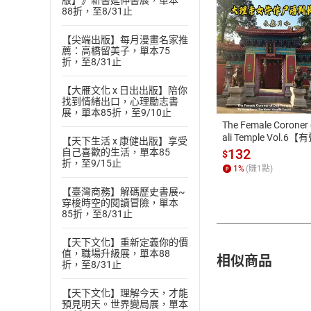
版】》新書延伸書展，單本
88折，至8/31止
【尖端出版】每月漫畫名家推
薦：高橋留美子，單本75
折，至8/31止
付款方
【大雁文化 x 日出出版】陪你
ATM轉帳、信用卡
找到情緒出口，心理勵志書
展，單本85折，至9/10止
The Female Coroner 
ali Temple Vol.6【
【天下生活 x 康健出版】享受
書】
132
自己喜歡的生活，單本85
$
折，至9/15止
1
%
(賺
1
點)
【臺灣商務】解碼歷史書展~
穿梭時空的閱讀冒險，單本
85折，至8/31止
【天下文化】重新定義你的價
值，職場升級展，單本88
相似商品
折，至8/31止
【天下文化】理解今天，才能
預見明天。世界變局展，單本