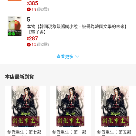
385
$
1
%
(賺
3
點)
5
本物【韓國現象級暢銷小說，被譽為韓國文學的未來】
【電子書】
287
$
1
%
(賺
2
點)
查看更多
本店最新到貨
剑傲重生：第七部
剑傲重生：第一部
剑傲重生：第五部