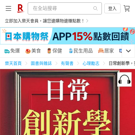
登入
立即加入樂天會員，讓您邊購物邊賺點數！
購物網分類
免運
美食
保健
民生用品
居家
3C
樂天首頁
圖書與雜誌
有聲書
心理勵志
日常創新學，
天天免運
美食蛋糕
養生保健
民生用品
居家生活
3C家電
運動休閒
親子玩具
女裝
男裝
化妝保養
情趣用品