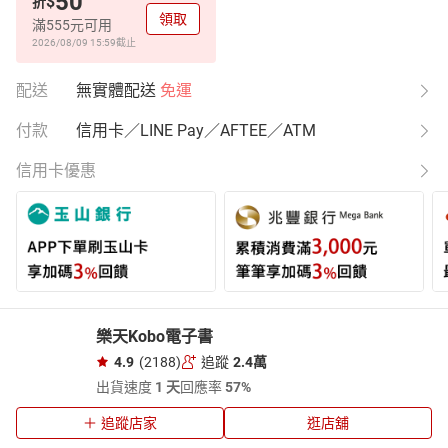
50
$
折
領取
滿555元可用
2026/08/09 15:59
截止
配送
無實體配送
免運
付款
信用卡／LINE Pay／AFTEE／ATM
信用卡優惠
樂天Kobo電子書
4.9
(2188)
追蹤
2.4萬
出貨速度
1 天
回應率
57%
追蹤店家
逛店舖