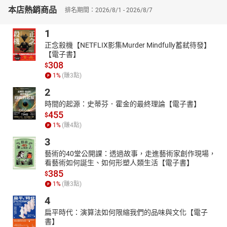
力，並開拓更多的可能性。
本店熱銷商品
排名期間：2026/8/1 - 2026/8/7
【脫穎而出】
在本書的最後，透過回顧和總結，作者強調了團隊合作在創新過程
1
中的重要性，並提供了一系列實用的工具和技巧，例如腦力激盪法
正念殺機【NETFLIX影集Murder Mindfully蓄弒待發】
和六頂思考帽等等，協助讀者發揮團隊的創新潛能。作者更是鼓勵
【電子書】
讀者要勇於嘗試新的方法，持續學習和改進。他深信每個人都擁有
308
$
創新的潛力，只要找到適合自己的創新密碼，就能實現自己腦中獨
1
%
(賺
3
點)
一無二的藍圖，成功地脫穎而出。
2
本書特色：本書從多個角度切入探索創新的本質，從突破思維障礙
時間的起源：史蒂芬．霍金的最終理論【電子書】
到團隊合作，再到解決問題的步驟，更是提供了豐富的實例和具體
455
$
運用方法，幫助讀者了解創新過程中的關鍵因素，讓讀者能夠有系
1
%
(賺
4
點)
統地培養創新能力並將其付諸實踐。使得本書成為一本既豐富又實
用的指南，不論是尋求個人成長還是組織發展的讀者，都能獲益良
3
多。
藝術的40堂公開課：透過故事，走進藝術家創作現場，
看藝術如何誕生、如何形塑人類生活【電子書】
385
$
1
%
(賺
3
點)
4
扁平時代：演算法如何限縮我們的品味與文化【電子
書】