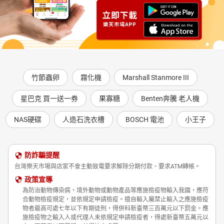
竹節蟲卵
霧化機
Marshall Stanmore III
星巴克 買一送一券
果寡糖
Benten奔騰 老人機
NAS硬碟
人造石洗衣槽
BOSCH 電池
小王子
防詐騙提醒
台灣樂天市場與店家不會主動致電要求解除分期付款、要求ATM轉帳。
政策宣導
為防治動物傳染病，境外動物或動物產品等應施檢疫物輸入我國，應符
合動物檢疫規定，並依規定申請檢疫。擅自輸入屬禁止輸入之應施檢疫
物者最高可處七年以下有期徒刑，得併科新臺幣三百萬元以下罰金。應
施檢疫物之輸入人或代理人未依規定申請檢疫者，得處新臺幣五萬元以