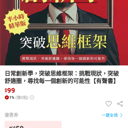
日本購物
電子/紙本書
HOT
日常創新學，突破思維框架：挑戰現狀，突破
舒適圈，尋找每一個創新的可能性【有聲書】
99
$
1%
(賺0點)
優惠券
一鍵全領