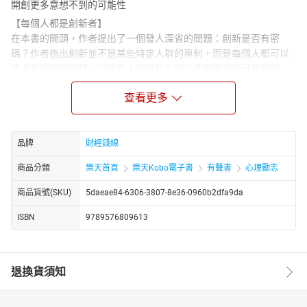
開創更多意想不到的可能性
【每個人都是創新者】
在本書的開頭，作者提出了一個發人深省的問題：創新是否有密
碼？作者指出創新並不是某些特定人群的專利，而是每個人都可以
追求和實現的目標。從傳奇人物愛迪生到生活周遭隨處可見的例
子，作者生動地說明了創新的普遍性和重要性。並剖析常見的思維
查看更多
障礙，包括慣性思維和從眾效應，以及克服這些障礙的心態和方
法。幫助讀者建立對創新的基本認識和必要的心態準備。
【跨越思維障礙】
作者進一步探討該如何突破思維障礙，從而找到創新的密碼。本書
品牌
財經錢線
不僅介紹了各種思維模式，如靈感思維、聯想思維、想像思維等
商品分類
樂天首頁
樂天Kobo電子書
有聲書
心理勵志
等，更提供了詳細的運用方法和技巧，用來幫助讀者更好地理解這
些思維模式。並加以強調心態的重要性，指出建立自信心、敢於冒
商品貨號(SKU)
5daeae84-6306-3807-8e36-0960b2dfa9da
險對於創新的必要性。透過生動的例子和實用的建議，引導讀者探
ISBN
9789576809613
索創新的可能性，並鼓勵他們勇敢地跨越思維障礙。
【實踐創新】
藉由介紹多種應用於創新的方法，包括類比模仿、微創新、組合、
求異和逆向反轉，並解釋這些方法應用於創新的原理。作者不僅幫
退換貨須知
助讀者深入理解創新的本質，還提供了具體的建議，使讀者能夠更
好地應用所學知識，將其轉化為實際的成果，進一步提升創新能